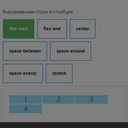
Выравнивание строк и столбцов
flex-start
flex-end
center
space-between
space-around
space-evenly
stretch