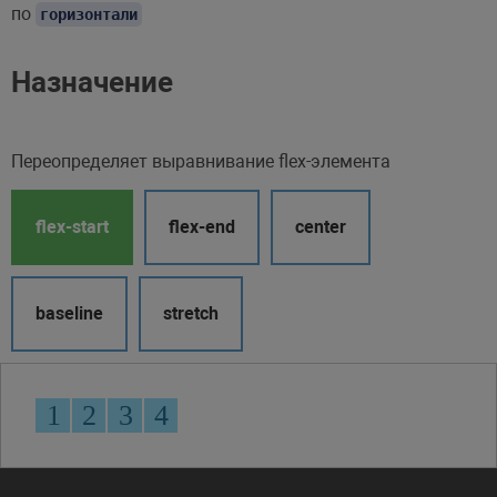
по
горизонтали
Назначение
Переопределяет выравнивание flex-элемента
flex-start
flex-end
center
baseline
stretch