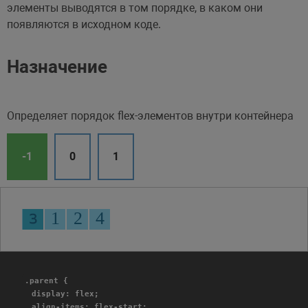
элементы выводятся в том порядке, в каком они
появляются в исходном коде.
Назначение
Определяет порядок flex-элементов внутри контейнера
-1
0
1
.parent {
display: flex;
align-items: flex-start;