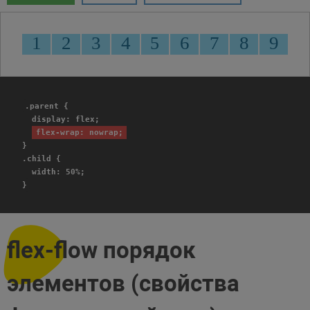
.parent {
display: flex;
flex-wrap: nowrap;
}
.child {
width: 50%;
}
flex-flow порядок
элементов (свойства