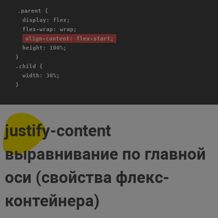
.parent {
display: flex;
flex-wrap: wrap;
align-content: flex-start;
height: 100%;
}
.child {
width: 30%;
}
justify-content
выравнивание по главной
оси (свойства флекс-
контейнера)