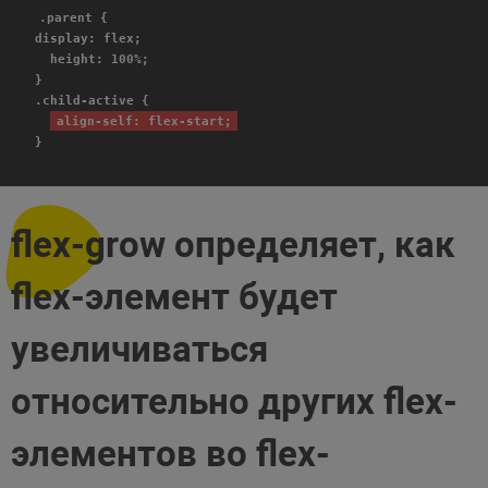
.parent {
display: flex;
height: 100%;
}
.child-active {
align-self: flex-start;
}
flex-grow определяет, как
flex-элемент будет
увеличиваться
относительно других flex-
элементов во flex-