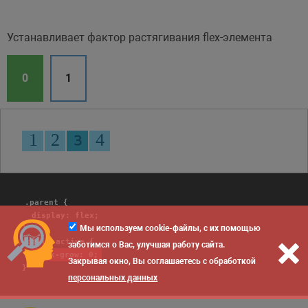
Устанавливает фактор растягивания flex-элемента
0
1
.parent {
display: flex;
Мы используем cookie-файлы, с их помощью
}
.child-active {
заботимся о Вас, улучшая работу сайта.
flex-grow: 0;
Закрывая окно, Вы соглашаетесь с обработкой
}
персональных данных