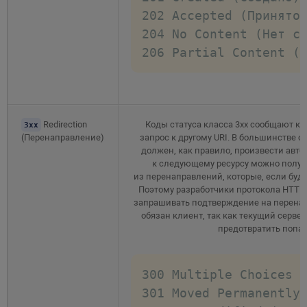
202 Accepted (Принято)
204 No Content (Нет со
206 Partial Content (
Redirection
Коды статуса класса 3xx сообщают к
3xx
(Перенаправление)
запрос к другому URI. В большинстве с
должен, как правило, произвести авто
к следующему ресурсу можно получи
из перенаправлений, которые, если буд
Поэтому разработчики протокола HTTP 
запрашивать подтверждение на перенапр
обязан клиент, так как текущий серве
предотвратить попад
300 Multiple Choices (
301 Moved Permanently 