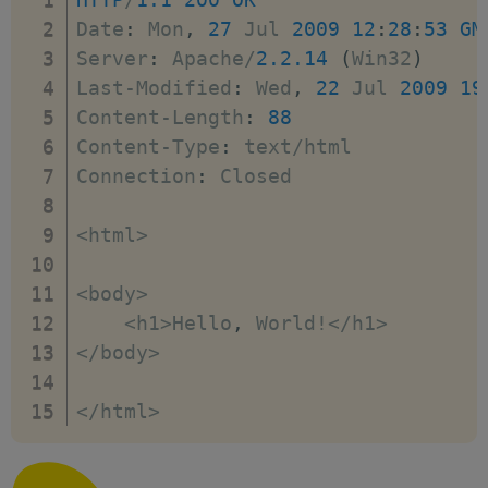
Date
:
 Mon
,
27
 Jul 
2009
12
:
28
:
53
GM
Server
:
 Apache
/
2.2
.14
(
Win32
)
Last
-
Modified
:
 Wed
,
22
 Jul 
2009
19
Content
-
Length
:
88
Content
-
Type
:
 text
/
html

Connection
:
 Closed

<
html
>
<
body
>
<
h1
>
Hello
,
 World
!
<
/
h1
>
<
/
body
>
<
/
html
>