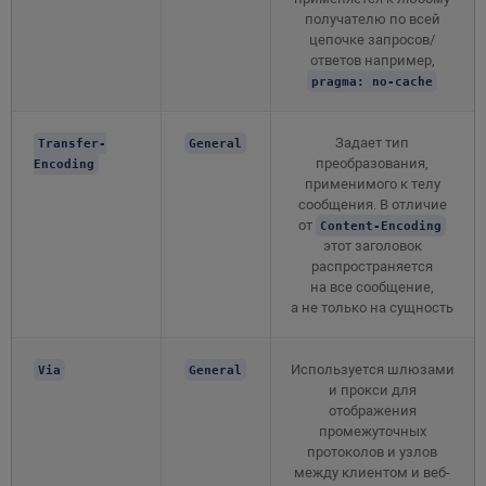
получателю по всей
цепочке запросов/
ответов например,
pragma: no-cache
Задает тип
Transfer-
General
преобразования,
Encoding
применимого к телу
сообщения. В отличие
от
Content-Encoding
этот заголовок
распространяется
на все сообщение,
а не только на сущность
Используется шлюзами
Via
General
и прокси для
отображения
промежуточных
протоколов и узлов
между клиентом и веб-