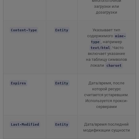
многопоточной
загрузки или
дозагрузки
Указывает тип
Content-Type
Entity
содержимого
mime-
, например
type
.Часто
text/html
включает указание
на таблицу символов
локали
charset
Дата/время, после
Expires
Entity
которой ресурс
считается устаревшим.
Используется прокси-
серверами
Дата/время последней
Last-Modified
Entity
модификации сущности