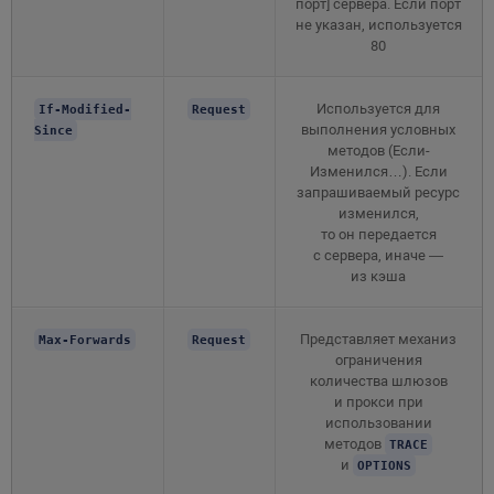
порт] сервера. Если порт
не указан, используется
80
Используется для
If-Modified-
Request
выполнения условных
Since
методов (Если-
Изменился…). Если
запрашиваемый ресурс
изменился,
то он передается
с сервера, иначе —
из кэша
Представляет механиз
Max-Forwards
Request
ограничения
количества шлюзов
и прокси при
использовании
методов
TRACE
и
OPTIONS