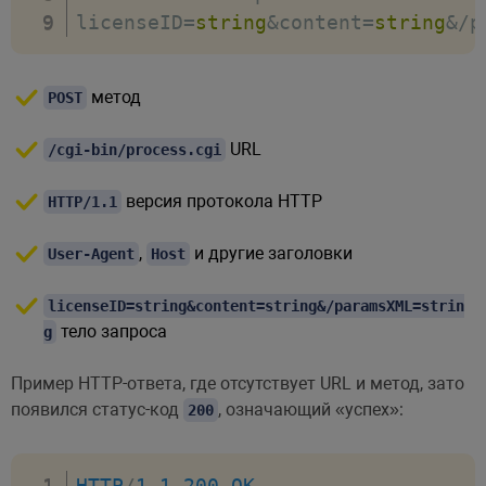
licenseID
=
string
&
content
=
string
&
/
p
метод
POST
URL
/cgi-bin/process.cgi
версия протокола HTTP
HTTP/1.1
,
и другие заголовки
User-Agent
Host
licenseID=string&content=string&/paramsXML=strin
тело запроса
g
Пример HTTP-ответа, где отсутствует URL и метод, зато
появился статус-код
, означающий «успех»:
200
HTTP
/
1.1
200
OK