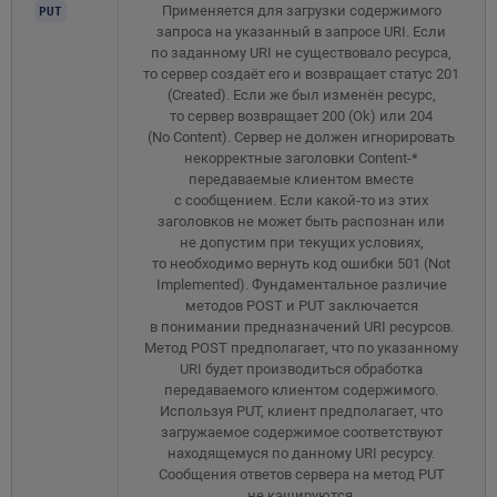
Применяется для загрузки содержимого
PUT
запроса на указанный в запросе URI. Если
по заданному URI не существовало ресурса,
то сервер создаёт его и возвращает статус 201
(Created). Если же был изменён ресурс,
то сервер возвращает 200 (Ok) или 204
(No Content). Сервер не должен игнорировать
некорректные заголовки Content-*
передаваемые клиентом вместе
с сообщением. Если какой-то из этих
заголовков не может быть распознан или
не допустим при текущих условиях,
то необходимо вернуть код ошибки 501 (Not
Implemented). Фундаментальное различие
методов POST и PUT заключается
в понимании предназначений URI ресурсов.
Метод POST предполагает, что по указанному
URI будет производиться обработка
передаваемого клиентом содержимого.
Используя PUT, клиент предполагает, что
загружаемое содержимое соответствуют
находящемуся по данному URI ресурсу.
Сообщения ответов сервера на метод PUT
не кэшируются.