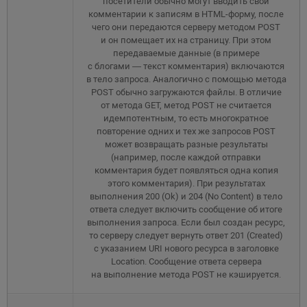
посетители обычно могут вводить свои
комментарии к записям в HTML-форму, после
чего они передаются серверу методом POST
и он помещает их на страницу. При этом
передаваемые данные (в примере
с блогами — текст комментария) включаются
в тело запроса. Аналогично с помощью метода
POST обычно загружаются файлы. В отличие
от метода GET, метод POST не считается
идемпотентным, то есть многократное
повторение одних и тех же запросов POST
может возвращать разные результаты
(например, после каждой отправки
комментария будет появляться одна копия
этого комментария). При результатах
выполнения 200 (Ok) и 204 (No Content) в тело
ответа следует включить сообщение об итоге
выполнения запроса. Если был создан ресурс,
то серверу следует вернуть ответ 201 (Created)
с указанием URI нового ресурса в заголовке
Location. Сообщение ответа сервера
на выполнение метода POST не кэшируется.