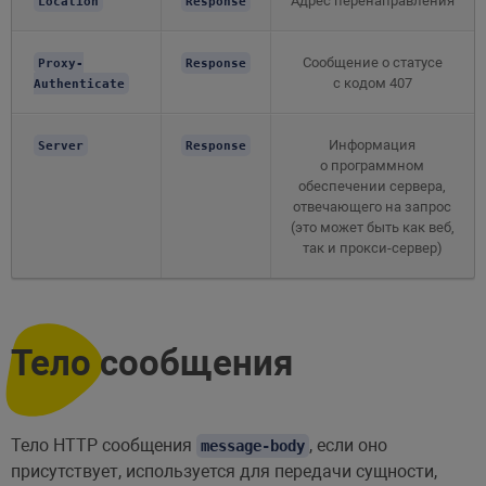
Адрес перенаправления
Location
Response
Сообщение о статусе
Proxy-
Response
с кодом 407
Authenticate
Информация
Server
Response
о программном
обеспечении сервера,
отвечающего на запрос
(это может быть как веб,
так и прокси-сервер)
Тело сообщения
Тело HTTP сообщения
, если оно
message-body
присутствует, используется для передачи сущности,