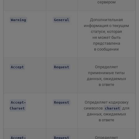
сервером
Дополнительная
Warning
General
информация о текущем
статусе, которая
не может быть
представлена
в сообщении
Определяет
Accept
Request
применимые типы
данных, ожидаемых
в ответе
Определяет кодировку
Accept-
Request
символов
для
Charset
charset
данных, ожидаемых
в ответе
Определяет
Accept-
Request