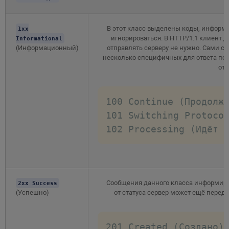
В этот класс выделены коды, информ
1xx
игнорироваться. В HTTP/1.1 клиент д
Informational
(Информационный)
отправлять серверу не нужно. Сами со
несколько специфичных для ответа по
от 
100 Continue (Продолжа
101 Switching Protocol
102 Processing (Идёт 
Сообщения данного класса информирую
2xx Success
(Успешно)
от статуса сервер может ещё переда
201 Created (Создано)
