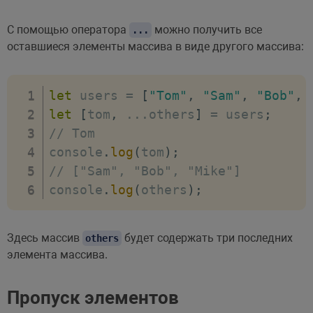
С помощью оператора
можно получить все
...
оставшиеся элементы массива в виде другого массива:
let
 users 
=
[
"Tom"
,
"Sam"
,
"Bob"
,
let
[
tom
,
...
others
]
=
 users
;
// Tom
console
.
log
(
tom
)
;
// ["Sam", "Bob", "Mike"]
console
.
log
(
others
)
;
Здесь массив
будет содержать три последних
others
элемента массива.
Пропуск элементов