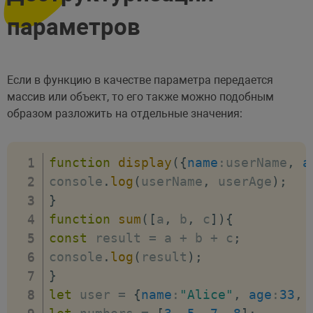
параметров
Если в функцию в качестве параметра передается
массив или объект, то его также можно подобным
образом разложить на отдельные значения:
function
display
(
{
name
:
userName
,
a
console
.
log
(
userName
,
 userAge
)
;
}
function
sum
(
[
a
,
 b
,
 c
]
)
{
const
 result 
=
 a 
+
 b 
+
 c
;
console
.
log
(
result
)
;
}
let
 user 
=
{
name
:
"Alice"
,
age
:
33
,