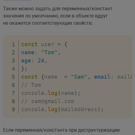
Также можно задать для переменных/констант
значения по умолчанию, если в объекте вдруг
не окажется соответствующих свойств:
const
 user 
=
{
name
:
"Tom"
,
age
:
24
,
}
;
const
{
name  
=
"Sam"
,
email
:
 mailA
// Tom
console
.
log
(
name
)
;
// sam@gmail.com
console
.
log
(
mailAddress
)
;
Если переменная/константа при деструктуризации