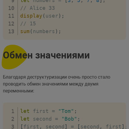
let
 numbers 
=
[
3
,
5
,
7
,
8
]
;
// Alice 33
display
(
user
)
;
// 15
sum
(
numbers
)
;
Обмен значениями
Благодаря деструктуризации очень просто стало
проводить обмен значениями между двумя
переменными:
let
 first 
=
"Tom"
;
let
 second 
=
"Bob"
;
[
first
,
 second
]
=
[
second
,
 first
]
;