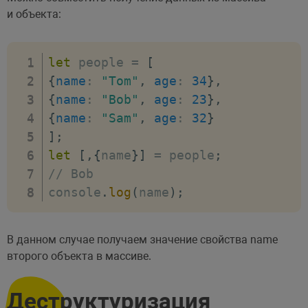
и объекта:
let
 people 
=
[
{
name
:
"Tom"
,
age
:
34
}
,
{
name
:
"Bob"
,
age
:
23
}
,
{
name
:
"Sam"
,
age
:
32
}
]
;
let
[
,
{
name
}
]
=
 people
;
// Bob
console
.
log
(
name
)
;
В данном случае получаем значение свойства name
второго объекта в массиве.
Деструктуризация