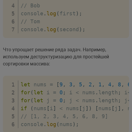
// Bob
console
.
log
(
first
)
;
// Tom
console
.
log
(
second
)
;
Что упрощает решение ряда задач. Например,
используем деструктуризацию для простейшей
сортировки массива:
let
 nums 
=
[
9
,
3
,
5
,
2
,
1
,
4
,
8
,
6
for
(
let
 i 
=
0
;
 i 
<
 nums
.
length
;
 i
+
for
(
let
 j 
=
0
;
 j 
<
 nums
.
length
;
 j
+
if
(
nums
[
i
]
<
 nums
[
j
]
)
[
nums
[
j
]
,
 n
// [1, 2, 3, 4, 5, 6, 8, 9]
console
.
log
(
nums
)
;