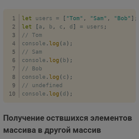
let
 users 
=
[
"Tom"
,
"Sam"
,
"Bob"
]
;
let
[
a
,
 b
,
 c
,
 d
]
=
 users
;
// Tom
console
.
log
(
a
)
;
// Sam
console
.
log
(
b
)
;
// Bob
console
.
log
(
c
)
;
// undefined
console
.
log
(
d
)
;
Получение оствшихся элементов
массива в другой массив