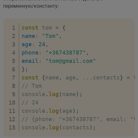
переменную/константу:
const
 tom 
=
{
name
:
"Tom"
,
age
:
24
,
phone
:
"+367438787"
,
email
:
"tom@gmail.com"
}
;
const
{
name
,
 age
,
...
contacts
}
=
 t
// Tom
console
.
log
(
name
)
;
// 24
console
.
log
(
age
)
;
// {phone: "+367438787", email: "t
console
.
log
(
contacts
)
;