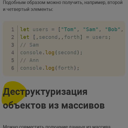
Подобным образом можно получить, например, второй
и четвертый элементы:
let
 users 
=
[
"Tom"
,
"Sam"
,
"Bob"
,
let
[
,
second
,
,
forth
]
=
 users
;
// Sam
console
.
log
(
second
)
;
// Ann
console
.
log
(
forth
)
;
Деструктуризация
объектов из массивов
Можно совместить получение данных из массива