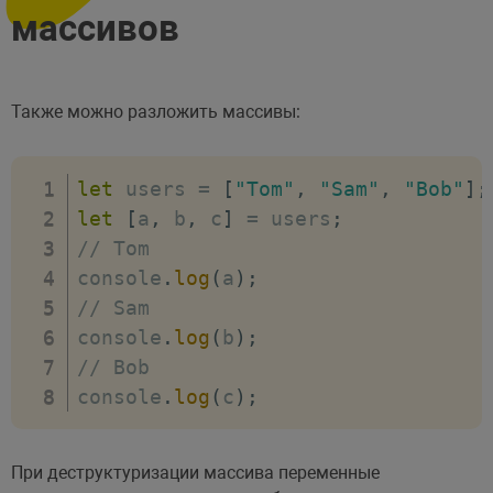
массивов
Также можно разложить массивы:
let
 users 
=
[
"Tom"
,
"Sam"
,
"Bob"
]
;
let
[
a
,
 b
,
 c
]
=
 users
;
// Tom
console
.
log
(
a
)
;
// Sam
console
.
log
(
b
)
;
// Bob
console
.
log
(
c
)
;
При деструктуризации массива переменные