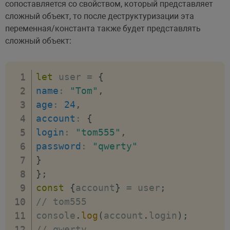
сопоставляется со свойством, который представляет
сложный объект, то после деструктуризации эта
переменная/константа также будет представлять
сложный объект:
let
 user 
=
{
name
:
"Tom"
,
age
:
24
,
account
:
{
login
:
"tom555"
,
password
:
"qwerty"
}
}
;
const
{
account
}
=
 user
;
// tom555
console
.
log
(
account
.
login
)
;
// qwerty