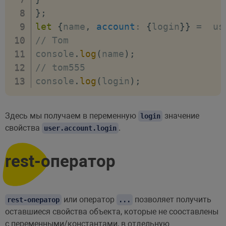
}
;
let
{
name
,
account
:
{
login
}
}
=
  us
// Tom
console
.
log
(
name
)
;
// tom555
console
.
log
(
login
)
;
Здесь мы получаем в переменную
значение
login
свойства
.
user.account.login
rest-оператор
или оператор
позволяет получить
rest-оператор
...
оставшиеся свойства объекта, которые не сооставлены
с переменными/константами, в отдельную