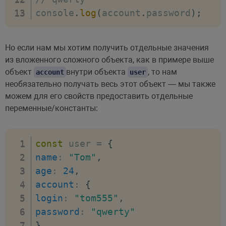
console
.
log
(
account
.
password
)
;
Но если нам мы хотим получить отдельные значения
из вложенного сложного объекта, как в примере выше
объект
внутри объекта
, то нам
account
user
необязательно получать весь этот объект — мы также
можем для его свойств предоставить отдельные
переменные/константы:
const
 user 
=
{
name
:
"Tom"
,
age
:
24
,
account
:
{
login
:
"tom555"
,
password
:
"qwerty"
}