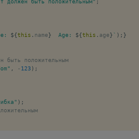
ст должен быть положительным"
;
me: 
${
this
.
name
}
  Age: 
${
this
.
age
}
`
)
;
}
ен быть положительным
Tom"
,
-
123
)
;
шибка"
)
;
оложительным