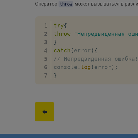
Оператор
может вызываться в различ
throw
try
{
throw
"Непредвиденная ош
}
catch
(
error
)
{
// Непредвиденная ошибка
console
.
log
(
error
)
;
}