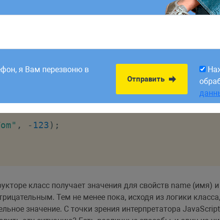
8:00. Заявки,
На
Отправить
рабатываем в первый
обра
ефон, я Вам перезвоню в
На
данн
Отправить
обра
данн
me: 
${
this
.
name
}
  Age: 
${
this
.
age
}
`
)
;
}
Tom"
,
-
123
)
;
укторе класс получает значения для свойств name (имя) 
рицательным. Тем не менее пока, исходя из логики класса
льное значение. С точки зрения интерпретатора JavaScript