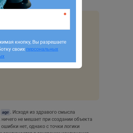
жимая кнопку, Вы разрешаете
ботку своих
персональных
жимая кнопку, Вы разрешаете
ых
ботку своих
персональных
ых
и
. Исходя из здравого смысла
age
, ничего не мешает при создании объекта
 ошибки нет, однако с точки логики