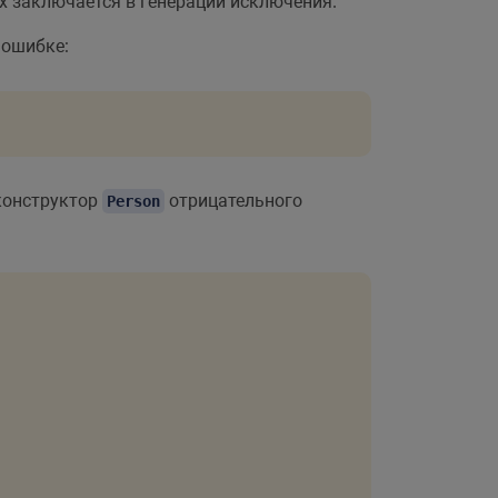
их заключается в генерации исключения.
 ошибке:
конструктор
отрицательного
Person