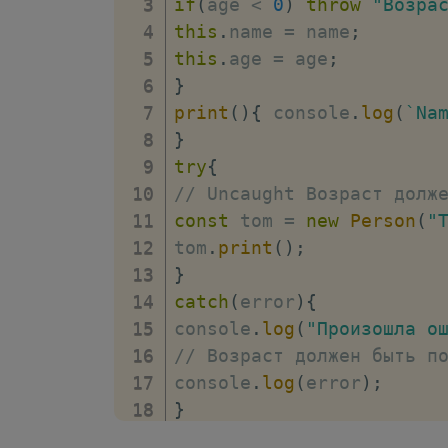
if
(
age 
<
0
)
throw
"Возра
this
.
name 
=
 name
;
this
.
age 
=
 age
;
}
print
(
)
{
 console
.
log
(
`
Na
}
try
{
// Uncaught Возраст долж
const
 tom 
=
new
Person
(
"
tom
.
print
(
)
;
}
catch
(
error
)
{
console
.
log
(
"Произошла о
// Возраст должен быть п
console
.
log
(
error
)
;
}