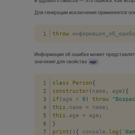
и здравого смысла — это ошибка. Как испр
Для генерации исключения применяется о
throw
 информация_об_ошиб
Информация об ошибке может представлять
значения для свойства
:
age
class
Person
{
constructor
(
name
,
 age
)
{
if
(
age 
<
0
)
throw
"Возра
this
.
name 
=
 name
;
this
.
age 
=
 age
;
}
print
(
)
{
 console
.
log
(
`
Na