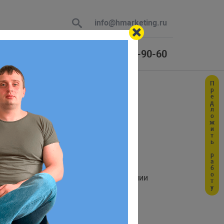
info@hmarketing.ru
+7 (925) 464-90-60
Предложить работу
 В ответ
ю с учетом
ей функции, при повторном присвоении
словия, когда будет генерироваться