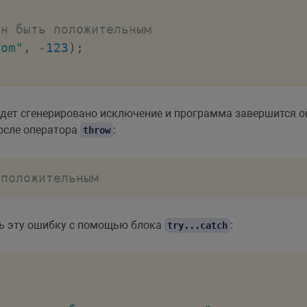
ен быть положительным
Tom"
,
-
123
)
;
дет сгенерировано исключение и программа завершится о
осле оператора
:
throw
 положительным
ть эту ошибку с помощью блока
:
try...catch