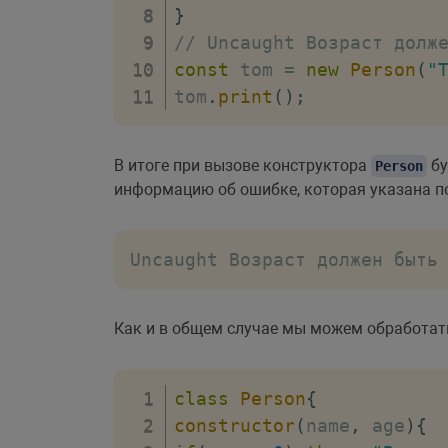
}
// Uncaught Возраст долж
const
 tom 
=
new
Person
(
"
tom
.
print
(
)
;
В итоге при вызове конструктора
бу
Person
информацию об ошибке, которая указана п
Uncaught Возраст должен быть
Как и в общем случае мы можем обработа
class
Person
{
constructor
(
name
,
 age
)
{