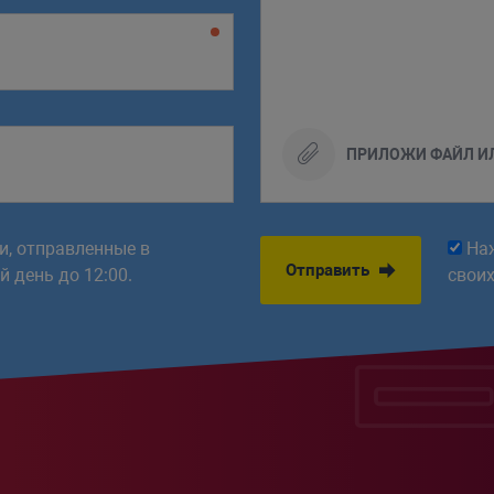
ПРИЛОЖИ ФАЙЛ И
ки, отправленные в
На
Отправить
 день до 12:00.
свои