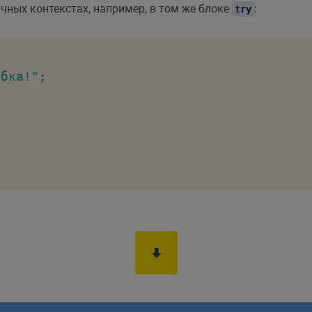
ных контекстах, например, в том же блоке
:
try
ибка!"
;
!