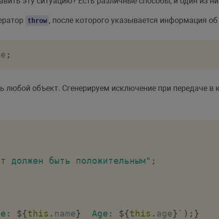
авить эту ситуацию? Есть различные способы, и один из н
ператор
, после которого указывается информация об
throw
ке
;
 любой объект. Сгенерируем исключение при передаче в 
ст должен быть положительным"
;
me: 
${
this
.
name
}
  Age: 
${
this
.
age
}
`
)
;
}