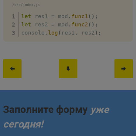
/src/index.js
let
 res1 
=
 mod
.
func1
(
)
;
let
 res2 
=
 mod
.
func2
(
)
;
console
.
log
(
res1
,
 res2
)
;
Заполните форму
уже
сегодня!