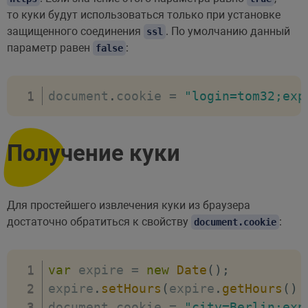
то куки будут использоваться только при установке
защищенного соединения
. По умолчанию данный
ssl
параметр равен
:
false
document
.
cookie 
=
"login=tom32;exp
Получение куки
Для простейшего извлечения куки из браузера
достаточно обратиться к свойству
:
document.cookie
var
 expire 
=
new
Date
(
)
;
expire
.
setHours
(
expire
.
getHours
(
)
document
.
cookie 
=
"city=Berlin;exp