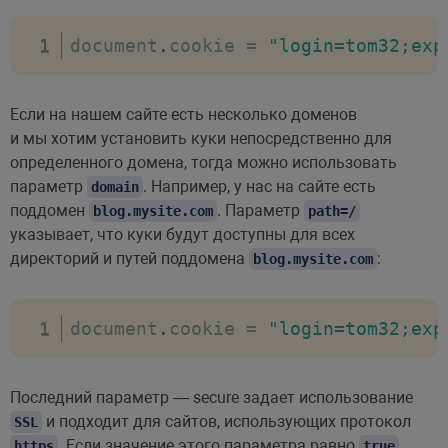
document
.
cookie 
=
"login=tom32;exp
Если на нашем сайте есть несколько доменов
и мы хотим установить куки непосредственно для
определенного домена, тогда можно использовать
параметр
. Например, у нас на сайте есть
domain
поддомен
. Параметр
blog.mysite.com
path=/
указывает, что куки будут доступны для всех
директорий и путей поддомена
:
blog.mysite.com
document
.
cookie 
=
"login=tom32;exp
Последний параметр — secure задает использование
и подходит для сайтов, использующих протокол
SSL
. Если значение этого параметра равно
,
https
true