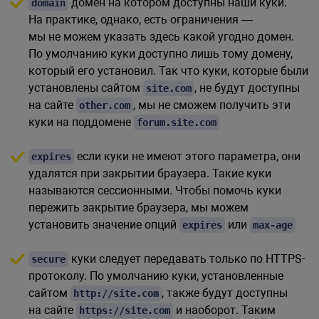
домен на котором доступны наши куки.
domain
На практике, однако, есть ограничения —
мы не можем указать здесь какой угодно домен.
По умолчанию куки доступно лишь тому домену,
который его установил. Так что куки, которые были
установлены сайтом
, не будут доступны
site.com
на сайте
, мы не сможем получить эти
other.com
куки на поддомене
forum.site.com
если куки не имеют этого параметра, они
expires
удалятся при закрытии браузера. Такие куки
называются сессионными. Чтобы помочь куки
пережить закрытие браузера, мы можем
установить значение опций
или
expires
max-age
куки следует передавать только по HTTPS-
secure
протоколу. По умолчанию куки, установленные
сайтом
, также будут доступны
http://site.com
на сайте
и наоборот. Таким
https://site.com