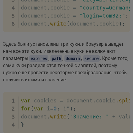
document
.
cookie 
=
"country=Germany
document
.
cookie 
=
"login=tom32;"
;
document
.
write
(
document
.
cookie
)
;
Здесь были установлены три куки, и браузер выведет
нам все эти куки. Извлеченные куки не включают
параметры
,
,
,
. Кроме того,
expires
path
domain
secure
сами куки разделяются точкой с запятой, поэтому
нужно еще провести некоторые преобразования, чтобы
получить их имя и значение:
var
 cookies 
=
 document
.
cookie
.
spli
for
(
var
 i
=
0
;
 i"
)
;
document
.
write
(
"Значение: "
+
 valu
}