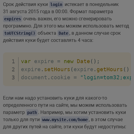
Срок действия куки
истекает в понедельник
login
31 августа 2015 года в 00:00. Формат параметра
очень важен, его можно сгенерировать
expires
программно. Для этого мы можем использовать метод
объекта
, в данном случае срок
toUTCString()
Date
действия куки будет составлять 4 часа:
var
 expire 
=
new
Date
(
)
;
expire
.
setHours
(
expire
.
getHours
(
)
document
.
cookie 
=
"login=tom32;exp
Если нам надо установить куки для какого-то
определенного пути на сайте, мы можем использовать
параметр
. Например, мы хотим установить куки
path
только для пути
, в этом случае
www.mysite.com/home
для других путей на сайте, эти куки будут недоступны: