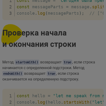
const
 message 
=
"Сегодня была прек
const
 messageParts 
=
 message
.
split
console
.
log
(
messageParts
)
;
// ["С
Проверка начала
и окончания строки
Метод
возвращает
, если строка
startsWith()
true
начинается с определенной подстроки. Метод
возвращает
, если строка
endsWith()
true
оканчивается на определенную подстроку.
const
 hello 
=
"let me speak from m
console
.
log
(
hello
.
startsWith
(
"let"