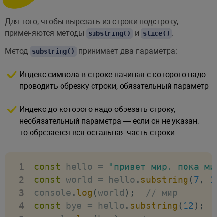
Для того, чтобы вырезать из строки подстроку,
применяются методы
и
.
substring()
slice()
Метод
принимает два параметра:
substring()
Индекс символа в строке начиная с которого надо
проводить обрезку строки, обязательный параметр
Индекс до которого надо обрезать строку,
необязательный параметра — если он не указан,
то обрезается вся остальная часть строки
const
 hello 
=
"привет мир. пока ми
const
 world 
=
 hello
.
substring
(
7
,
1
console
.
log
(
world
)
;
// мир
const
 bye 
=
 hello
.
substring
(
12
)
;