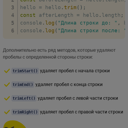
hello 
=
 hello
.
trim
(
)
;
const
 afterLength 
=
 hello
.
length
;
console
.
log
(
"Длина строки до: "
,
 b
console
.
log
(
"Длина строки после: "
Дополнительно есть ряд методов, которые удаляют
пробелы с определенной стороны строки:
удаляет пробел с начала строки
trimStart()
удаляет пробел с конца строки
trimEnd()
удаляет пробел с левой части строки
trimLeft()
удаляет пробел с правой части строки
trimRight()