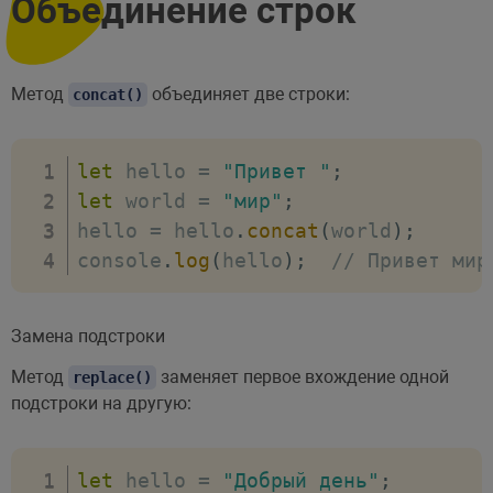
Объединение строк
Метод
объединяет две строки:
concat()
let
 hello 
=
"Привет "
;
let
 world 
=
"мир"
;
hello 
=
 hello
.
concat
(
world
)
;
console
.
log
(
hello
)
;
// Привет мир
Замена подстроки
Метод
заменяет первое вхождение одной
replace()
подстроки на другую:
let
 hello 
=
"Добрый день"
;