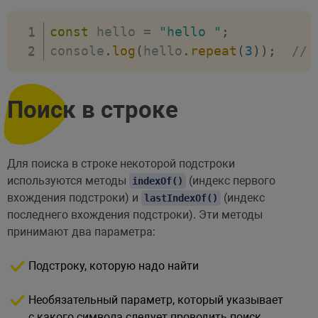
const
 hello 
=
"hello "
;
console
.
log
(
hello
.
repeat
(
3
)
)
;
// 
Поиск в строке
Для поиска в строке некоторой подстроки
используются методы
(индекс первого
indexOf()
вхождения подстроки) и
(индекс
lastIndexOf()
последнего вхождения подстроки). Эти методы
принимают два параметра:
Подстроку, которую надо найти
Необязательный параметр, который указывает
с какого символа следует проводить поиск