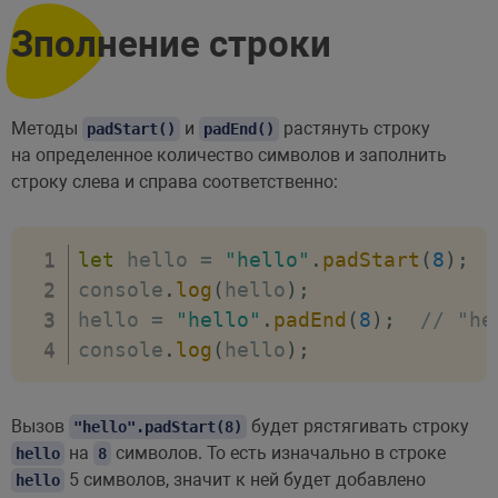
Зполнение строки
Методы
и
растянуть строку
padStart()
padEnd()
на определенное количество символов и заполнить
строку слева и справа соответственно:
let
 hello 
=
"hello"
.
padStart
(
8
)
;
console
.
log
(
hello
)
;
hello 
=
"hello"
.
padEnd
(
8
)
;
// "he
console
.
log
(
hello
)
;
Вызов
будет рястягивать строку
"hello".padStart(8)
на
символов. То есть изначально в строке
hello
8
5 символов, значит к ней будет добавлено
hello