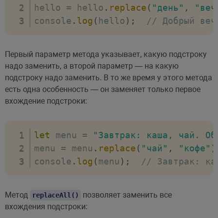
hello 
=
 hello
.
replace
(
"день"
,
"веч
console
.
log
(
hello
)
;
// Добрый веч
Первый параметр метода указывает, какую подстроку
надо заменить, а второй параметр — на какую
подстроку надо заменить. В то же время у этого метода
есть одна особенность — он заменяет только первое
вхождение подстроки:
let
 menu 
=
"Завтрак: каша, чай. Об
menu 
=
 menu
.
replace
(
"чай"
,
"кофе"
)
console
.
log
(
menu
)
;
// Завтрак: ка
Метод
позволяет заменить все
replaceAll()
вхождения подстроки: