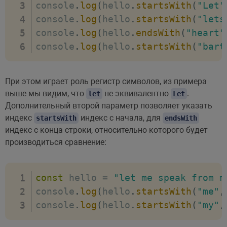
console
.
log
(
hello
.
startsWith
(
"Let"
console
.
log
(
hello
.
startsWith
(
"lets
console
.
log
(
hello
.
endsWith
(
"heart"
console
.
log
(
hello
.
startsWith
(
"bart
При этом играет роль регистр символов, из примера
выше мы видим, что
не эквивалентно
.
let
Let
Дополнительный второй параметр позволяет указать
индекс
индекс с начала, для
startsWith
endsWith
индекс с конца строки, относительно которого будет
производиться сравнение:
const
 hello 
=
"let me speak from m
console
.
log
(
hello
.
startsWith
(
"me"
,
console
.
log
(
hello
.
startsWith
(
"my"
,