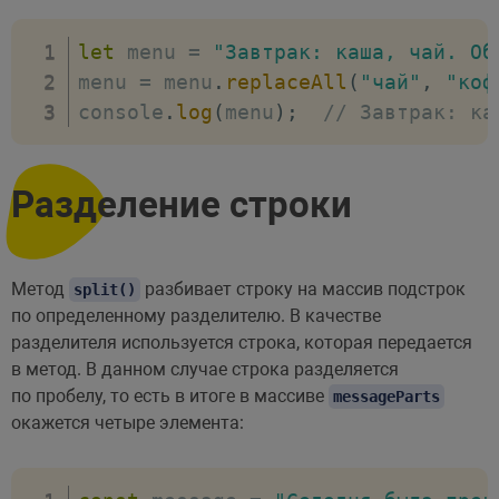
let
 menu 
=
"Завтрак: каша, чай. Об
menu 
=
 menu
.
replaceAll
(
"чай"
,
"коф
console
.
log
(
menu
)
;
// Завтрак: ка
Разделение строки
Метод
разбивает строку на массив подстрок
split()
по определенному разделителю. В качестве
разделителя используется строка, которая передается
в метод. В данном случае строка разделяется
по пробелу, то есть в итоге в массиве
messageParts
окажется четыре элемента: