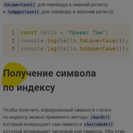
для перевода в нижний регистр
toLowerCase()
и
для перевода в верхний регистр:
toUpperCase()
const
 hello 
=
"Привет Том"
;
console
.
log
(
hello
.
toLowerCase
(
)
)
;
console
.
log
(
hello
.
toUpperCase
(
)
)
;
Получение символа
по индексу
Чтобы получить определенный символ в строке
по индексу, можно применять методы
charAt()
который возвращает сам символ и
charCodeAt()
который возвращает числовой код символа. Оба этих