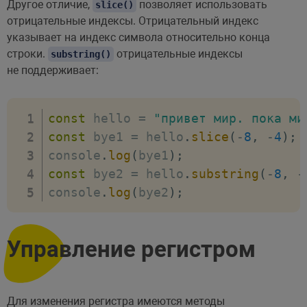
Другое отличие,
позволяет использовать
slice()
отрицательные индексы. Отрицательный индекс
указывает на индекс символа относительно конца
строки.
отрицательные индексы
substring()
не поддерживает:
const
 hello 
=
"привет мир. пока ми
const
 bye1 
=
 hello
.
slice
(
-
8
,
-
4
)
;
console
.
log
(
bye1
)
;
const
 bye2 
=
 hello
.
substring
(
-
8
,
-
console
.
log
(
bye2
)
;
Управление регистром
Для изменения регистра имеются методы