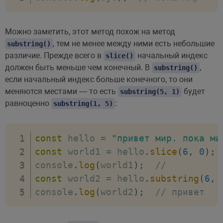
Можно заметить, этот метод похож на метод
, тем не менее между ними есть небольшие
substring()
различие. Прежде всего в
начальный индекс
slice()
должен быть меньше чем конечный. В
,
substring()
если начальный индекс больше конечного, то они
меняются местами — то есть
будет
substring(5, 1)
равноценно
:
substring(1, 5)
const
 hello 
=
"привет мир. пока ми
const
 world1 
=
 hello
.
slice
(
6
,
0
)
;
console
.
log
(
world1
)
;
// 
const
 world2 
=
 hello
.
substring
(
6
,
console
.
log
(
world2
)
;
// привет