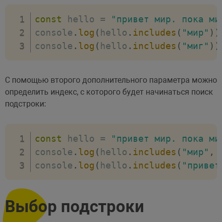
const
 hello 
=
"привет мир. пока ми
console
.
log
(
hello
.
includes
(
"мир"
)
)
console
.
log
(
hello
.
includes
(
"миг"
)
)
С помощью второго дополнительного параметра можно
определить индекс, с которого будет начинаться поиск
подстроки:
const
 hello 
=
"привет мир. пока ми
console
.
log
(
hello
.
includes
(
"мир"
,
console
.
log
(
hello
.
includes
(
"привет
Выбор подстроки