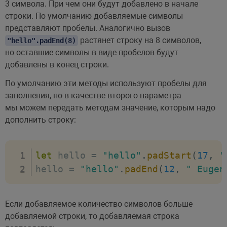
3 символа. При чем они будут добавлено в начале
строки. По умолчанию добавляемые символы
представляют пробелы. Аналогично вызов
растянет строку на 8 символов,
"hello".padEnd(8)
но оставшие символы в виде пробелов будут
добавлены в конец строки.
По умолчанию эти методы используют пробелы для
заполнения, но в качестве второго параметра
мы можем передать методам значение, которым надо
дополнить строку:
let
 hello 
=
"hello"
.
padStart
(
17
,
"
hello 
=
"hello"
.
padEnd
(
12
,
" Eugen
Если добавляемое количество символов больше
добавляемой строки, то добавляемая строка