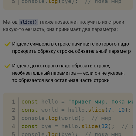
console
.
log
(
bye
)
;
// пока мир
Метод
также позволяет получить из строки
slice()
какую-то ее часть, она принимает два параметра:
Индекс символа в строке начиная с которого надо
проводить обрезку строки, обязательный параметр
Индекс до которого надо обрезать строку,
необязательный параметра — если он не указан,
то обрезается вся остальная часть строки
const
 hello 
=
"привет мир. пока ми
const
 world 
=
 hello
.
slice
(
7
,
10
)
;
console
.
log
(
world
)
;
// мир
const
 bye 
=
 hello
.
slice
(
12
)
;
// c
console
.
log
(
bye
)
;
// пока мир