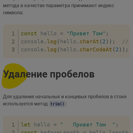
метода в качестве параметра принимают индекс
символа:
const
 hello 
=
"Привет Том"
;
console
.
log
(
hello
.
charAt
(
2
)
)
;
// 
console
.
log
(
hello
.
charCodeAt
(
2
)
)
;
Удаление пробелов
Для удаления начальных и концевых пробелов в стоке
используется метод
:
trim()
let
 hello 
=
"   Привет Том  "
;
const
 beforeLength 
=
 hello
.
length
;