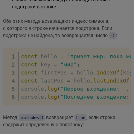
подстроки в строке
Оба этих метода возвращают индекс символа,
с которого в строке начинается подстрока. Если
подстрока не найдена, то возвращается число
:
-1
const
 hello 
=
"привет мир. пока ми
const
 key 
=
"мир"
;
const
 firstPos 
=
 hello
.
indexOf
(
key
const
 lastPos 
=
 hello
.
lastIndexOf
(
console
.
log
(
"Первое вхождение: "
,
 
console
.
log
(
"Последнее вхождение: 
Метод
возвращает
, если строка
includes()
true
содержит определенную подстроку: