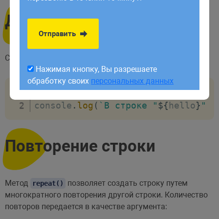
обработку своих
персональных данных
Длина строки
Отправить
Свойство
указывает на длину строки:
length
Нажимая кнопку, Вы разрешаете
обработку своих
персональных данных
const
 hello 
=
"привет мир"
;
console
.
log
(
`
В строке "
${
hello
}
"  
Повторение строки
Метод
позволяет создать строку путем
repeat()
многократного повторения другой строки. Количество
повторов передается в качестве аргумента: