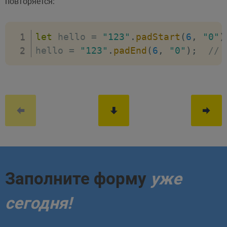
повторяется:
let
 hello 
=
"123"
.
padStart
(
6
,
"0"
)
hello 
=
"123"
.
padEnd
(
6
,
"0"
)
;
// 
Заполните форму
уже
сегодня!