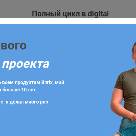
Полный цикл в digital
жка
Блог
Контакты
форму
ового
уже сегодня!
е объектов Prototype
 проекта
бходимо заполнить заявку или заказать обратный звонок.
ие объектов Pr
ение, которое будет содержать индивидуальную стратеги
 всем продуктам Bitrix, мой
дач
 больше 10 лет.
е, я делал много раз
зволяя нам при создании новых типов объектов при необх
жет быть объект
, представляющий отдельного пользо
User
а. Но работник также может являться пользователем и поэ