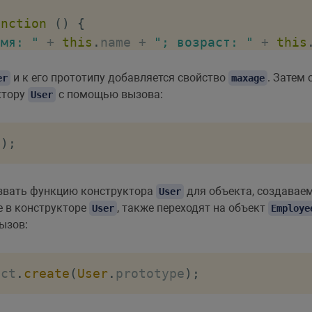
unction
(
)
{
Имя: "
+
this
.
name 
+
"; возраст: "
+
this
и к его прототипу добавляется свойство
. Затем
er
maxage
ктору
с помощью вызова:
User
ect
.
create
(
User
.
prototype
)
;
,
26
)
;
"Билл"
,
32
,
"Google"
)
;
e
)
;
ызвать функцию конструктора
для объекта, создавае
User
е в конструкторе
, также переходят на объект
User
Employe
вызов:
;
ect
.
create
(
User
.
prototype
)
;