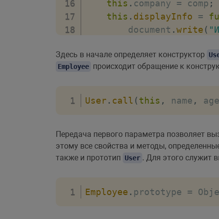
this
.
company 
=
 comp
;
this
.
displayInfo
=
f
        document
.
write
(
"
}
;
Здесь в начале определяет конструктор
}
Us
происходит обращение к констру
Employee
Employee
.
prototype 
=
 Obj
var
 tom 
=
new
User
(
"Том"
var
 bill 
=
new
Employee
(
User
.
call
(
this
,
 name
,
 ag
tom
.
go
(
)
;
bill
.
go
(
)
;
Передача первого параметра позволяет в
tom
.
displayInfo
(
)
;
этому все свойства и методы, определенны
bill
.
displayInfo
(
)
;
также и прототип
. Для этого служит 
User
console
.
log
(
bill
.
maxage
)
Employee
.
prototype 
=
 Obj