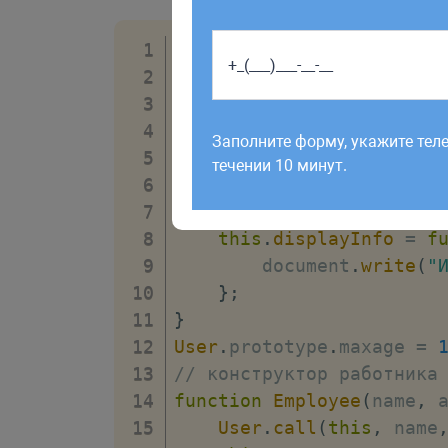
// конструктор пользоват
function
User
(
name
,
 age
)
this
.
name 
=
 name
;
Работаем по будням с 9:00 до 1
отправленные в выходные, об
this
.
age 
=
 age
;
Заполните форму, укажите тел
рабочий день до 12:00.
this
.
go
=
function
(
течении 10 минут.
        document
.
write
(
t
}
this
.
displayInfo
=
f
        document
.
write
(
"
}
;
}
User
.
prototype
.
maxage 
=
// конструктор работника
function
Employee
(
name
,
 
User
.
call
(
this
,
 name