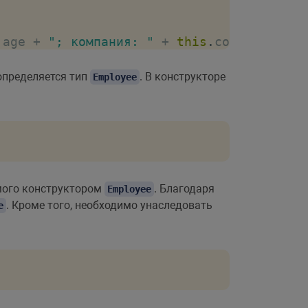
.
age 
+
"; компания: "
+
this
.
company 
+
""
 определяется тип
. В конструкторе
Employee
мого конструктором
. Благодаря
Employee
. Кроме того, необходимо унаследовать
e