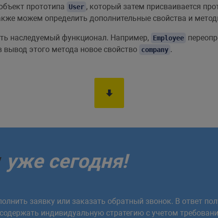
 объект прототипа
, который затем присваивается пр
User
кже можем определить дополнительные свойства и метод
ть наследуемый функционал. Например,
переопр
Employee
в вывод этого метода новое свойство
.
company
у
уже сегодня!
олнить заявку или заказать обратный звонок. В ответ пол
 содержать индивидуальную стратегию с учетом требовани