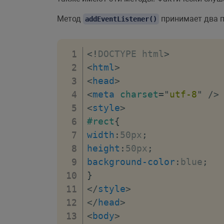
Метод
принимает два п
addEventListener()
<!
DOCTYPE
html
>
<
html
>
<
head
>
<
meta
charset
=
"
utf-8
"
/>
<
style
>
#rect
{
width
:
50px
;
height
:
50px
;
background-color
:
blue
;
}
</
style
>
</
head
>
<
body
>