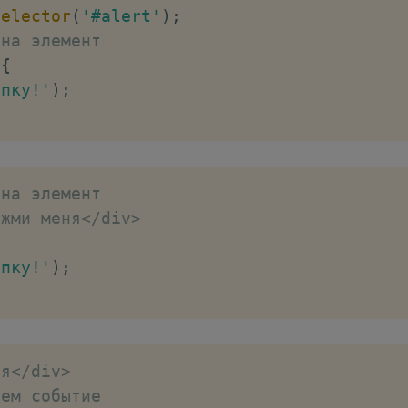
Selector
(
'#alert'
)
;
 на элемент
{
опку!'
)
;
 на элемент
ажми меня
<
/
div
>
опку!'
)
;
ня
<
/
div
>
аем событие