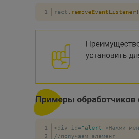
rect
.
removeEventListener
Преимущество
установить дл
Примеры обработчиков 
<
div id
=
"alert"
>
Нажми ме
//получаем элемент