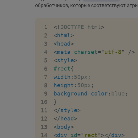
обработчиков, которые соответствуют атри
<!
DOCTYPE
html
>
<
html
>
<
head
>
<
meta
charset
=
"
utf-8
"
/>
<
style
>
#rect
{
width
:
50px
;
height
:
50px
;
background-color
:
blue
;
}
</
style
>
</
head
>
<
body
>
<
div
id
=
"
rect
"
>
</
div
>