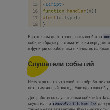
<
script
>
function
handler
(
e
)
{
alert
(
e
.
type
)
;
}
document
.
getElementById
(
В итоге нам достаточно взять свойство
</
script
>
onc
события браузер автоматически передает 
</
body
>
в функции обработчика в качестве парамет
</
html
>
Слушатели событий
Несмотря на то, что свойства обработчико
не оптимальный подход. Еще один способ у
Для работы со слушателями событий в Java
слушателя и
для уд
removeEventListener()>
также имеют эти методы. Фактически слуш