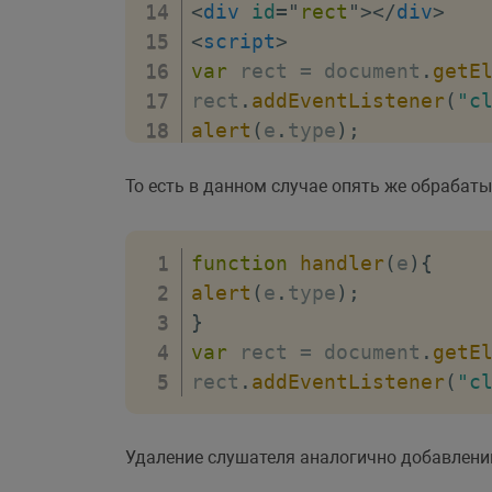
<
div
id
=
"
rect
"
>
</
div
>
<
script
>
var
 rect 
=
 document
.
getE
rect
.
addEventListener
(
"c
alert
(
e
.
type
)
;
}
)
;
То есть в данном случае опять же обрабат
</
script
>
</
body
>
</
html
>
function
handler
(
e
)
{
alert
(
e
.
type
)
;
}
var
 rect 
=
 document
.
getE
rect
.
addEventListener
(
"c
Удаление слушателя аналогично добавлени