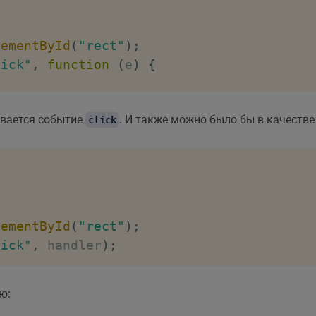
lementById
(
"rect"
)
;
lick"
,
function
(
e
)
{
ывается событие
. И также можно было бы в качестве
click
lementById
(
"rect"
)
;
lick"
,
 handler
)
;
ю: