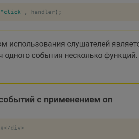
(
"click"
,
 handler
)
;
м использования слушателей являетс
я одного события несколько функций.
событий с применением on
ня
<
/
div
>