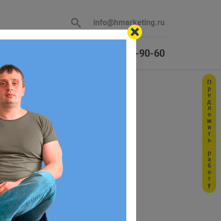
info@hmarketing.ru
+7 (925) 464-90-60
Предложить работу
 В ответ
ю с учетом
ершение загрузки документа и т.д.
,
и т.д.
ument
DOM-элементы