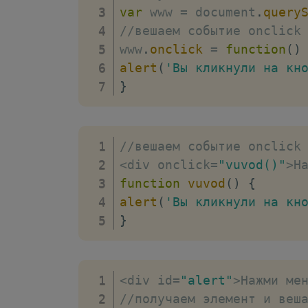
var
 www 
=
 document
.
query
//вешаем событие onclick
www
.
onclick
=
function
(
)
alert
(
'Вы кликнули на кн
}
//вешаем событие onclick
<
div onclick
=
"vuvod()"
>
Н
function
vuvod
(
)
{
alert
(
'Вы кликнули на кн
}
<
div id
=
"alert"
>
Нажми ме
//получаем элемент и веш