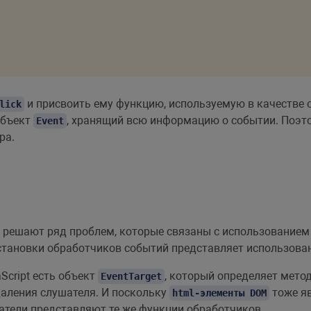
"rect"
)
.
onclick 
=
 handler
;
и присвоить ему функцию, используемую в качестве о
lick
объект
, хранящий всю информацию о событии. Поэт
Event
ра.
в решают ряд проблем, которые связаны с использованием 
становки обработчиков событий представляет использова
Script есть объект
, который определяет мет
EventTarget
аления слушателя. И поскольку
тоже я
html-элементы DOM
атели представляют те же функции обработчиков.