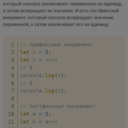
который сначала увеличивает переменную на единицу,
а затем возвращает ее значение. И есть постфиксный
инкремент, который сначала возвращает значение
переменной, а затем увеличивает его на единицу:
// префиксный инкремент
let
 x 
=
5
;
let
 z 
=
++
x
;
// 6
console
.
log
(
x
)
;
// 6
console
.
log
(
z
)
;
// постфиксный инкремент
let
 a 
=
5
;
let
 b 
=
 a
++
;