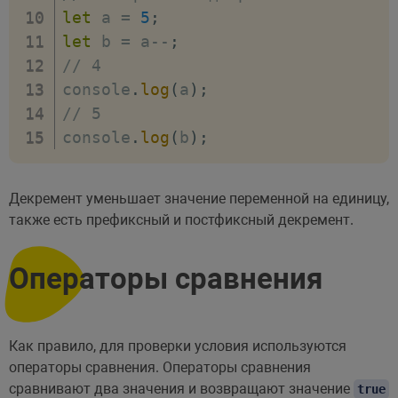
let
 a 
=
5
;
let
 b 
=
 a
--
;
// 4
console
.
log
(
a
)
;
// 5
console
.
log
(
b
)
;
Декремент уменьшает значение переменной на единицу,
также есть префиксный и постфиксный декремент.
Операторы сравнения
Как правило, для проверки условия используются
операторы сравнения. Операторы сравнения
сравнивают два значения и возвращают значение
true