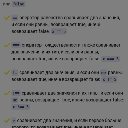
или
:
false
оператор равенства сравнивает два значения,
==
и если они равны, возвращает true, иначе
возвращает false:
x == 5
оператор тождественности также сравнивает
===
два значения и их тип, и если они равны,
возвращает true, иначе возвращает false:
x === 5
сравнивает два значения, и если они
равны,
!=
не
возвращает true, иначе возвращает false:
x != 5
сравнивает два значения и их типы, и если они
!==
равны, возвращает true, иначе возвращает false:
не
x !== 5
сравнивает два значения, и если первое больше
>
второго, то возвращает true, иначе возвращает