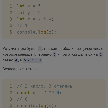
let
 x 
=
5
;
let
 y 
=
2
;
let
 z 
=
 x 
%
 y
;
// 1
console
.
log
(
z
)
;
Результатом будет
, так как наибольшее целое число,
1
которое меньше или равно
и при этом делится на
5
2
равно
, а
.
4
5 - 4 = 1
Возведение в степень:
// 2 число, 3 степень
const
 n 
=
2
**
3
;
// 8
console
.
log
(
n
)
;