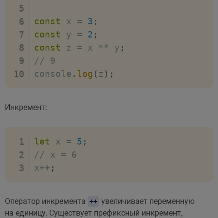
const
 x 
=
3
;
const
 y 
=
2
;
const
 z 
=
 x 
**
 y
;
// 9
console
.
log
(
z
)
;
Инкремент:
let
 x 
=
5
;
// x = 6
x
++
;
Оператор инкремента
увеличивает переменную
++
на единицу. Существует префиксный инкремент,