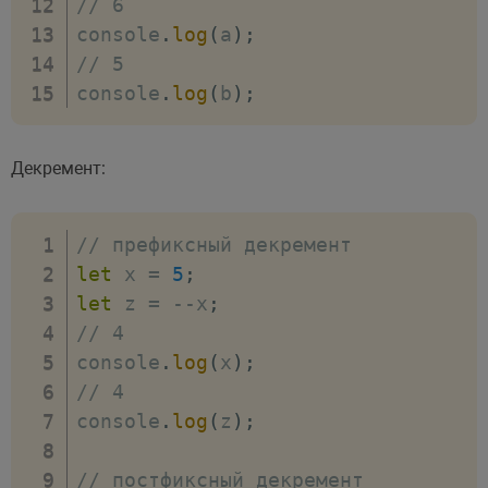
// 6
console
.
log
(
a
)
;
// 5
console
.
log
(
b
)
;
Декремент:
// префиксный декремент
let
 x 
=
5
;
let
 z 
=
--
x
;
// 4
console
.
log
(
x
)
;
// 4
console
.
log
(
z
)
;
// постфиксный декремент