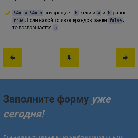
возвращает
, если и
и
равны
&&=
a &&= b
b
a
b
. Если какой-то из операндов равен
,
true
false
то возвращается
a
Заполните форму
уже
сегодня!
Для начала сотрудничества необходимо заполнить