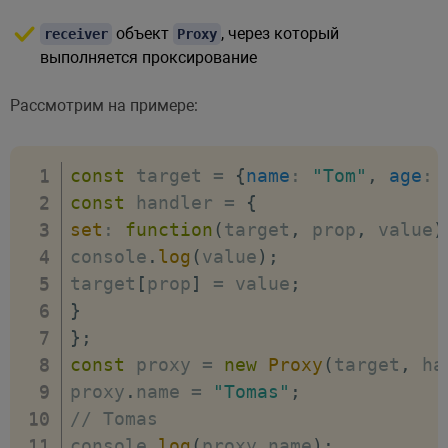
объект
, через который
receiver
Proxy
выполняется проксирование
Рассмотрим на примере:
const
 target 
=
{
name
:
"Tom"
,
age
:
const
 handler 
=
{
set
:
function
(
target
,
 prop
,
 value
)
console
.
log
(
value
)
;
target
[
prop
]
=
 value
;
}
}
;
const
 proxy 
=
new
Proxy
(
target
,
 ha
proxy
.
name 
=
"Tomas"
;
// Tomas
console
.
log
(
proxy
.
name
)
;