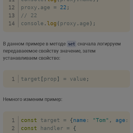
proxy
.
age 
=
22
;
// 22       
console
.
log
(
proxy
.
age
)
;
В данном примере в методе
сначала логирруем
set
передаваеемое свойству значение, затем
устанавливаем свойство:
target
[
prop
]
=
 value
;
Немного изменим пример:
const
 target 
=
{
name
:
"Tom"
,
age
:
const
 handler 
=
{