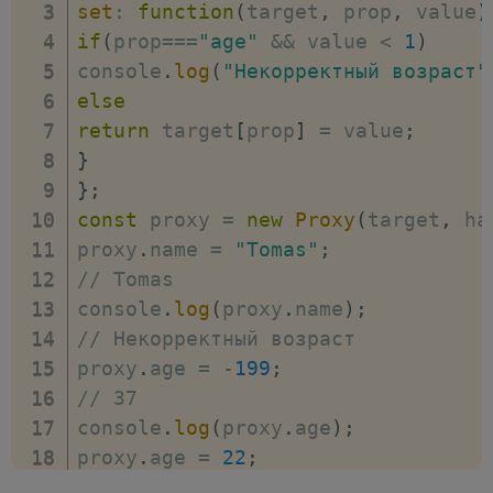
set
:
function
(
target
,
 prop
,
 value
)
if
(
prop
===
"age"
&&
 value 
<
1
)
console
.
log
(
"Некорректный возраст"
else
return
 target
[
prop
]
=
 value
;
}
}
;
const
 proxy 
=
new
Proxy
(
target
,
 ha
proxy
.
name 
=
"Tomas"
;
// Tomas
console
.
log
(
proxy
.
name
)
;
// Некорректный возраст
proxy
.
age 
=
-
199
;
// 37
console
.
log
(
proxy
.
age
)
;
proxy
.
age 
=
22
;
// 22     