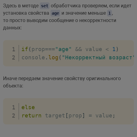
Здесь в методе
обработчика проверяем, если идет
console
set
.
log
(
proxy
.
age
)
;
установка свойства
и значение меньше
,
age
1
то просто выводим сообщение о некорректности
данных:
if
(
prop
===
"age"
&&
 value 
<
1
)
console
.
log
(
"Некорректный возраст"
Иначе передаем значение свойству оригинального
объекта:
else
return
 target
[
prop
]
=
 value
;