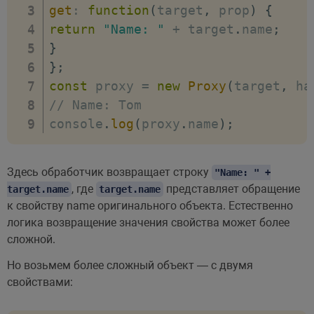
get
:
function
(
target
,
 prop
)
{
return
"Name: "
+
 target
.
name
;
}
}
;
const
 proxy 
=
new
Proxy
(
target
,
 ha
// Name: Tom
console
.
log
(
proxy
.
name
)
;
Здесь обработчик возвращает строку
"Name: " +
, где
представляет обращение
target.name
target.name
к свойству name оригинального объекта. Естественно
логика возвращение значения свойства может более
сложной.
Но возьмем более сложный объект — с двумя
свойствами: