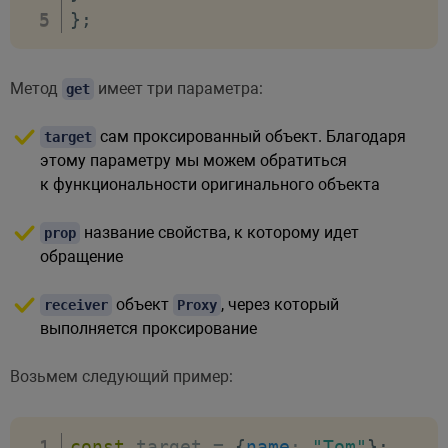
}
;
Метод
имеет три параметра:
get
сам проксированный объект. Благодаря
target
этому параметру мы можем обратиться
к функциональности оригинального объекта
название свойства, к которому идет
prop
обращение
объект
, через который
receiver
Proxy
выполняется проксирование
Возьмем следующий пример:
const
 target 
=
{
name
:
"Tom"
}
;