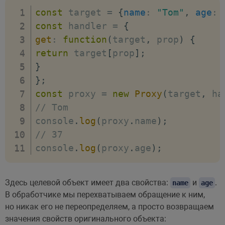
const
 target 
=
{
name
:
"Tom"
,
age
:
const
 handler 
=
{
get
:
function
(
target
,
 prop
)
{
return
 target
[
prop
]
;
}
}
;
const
 proxy 
=
new
Proxy
(
target
,
 ha
// Tom
console
.
log
(
proxy
.
name
)
;
// 37
console
.
log
(
proxy
.
age
)
;
Здесь целевой объект имеет два свойства:
и
.
name
age
В обработчике мы перехватываем обращение к ним,
но никак его не переопределяем, а просто возвращаем
значения свойств оригинального объекта: