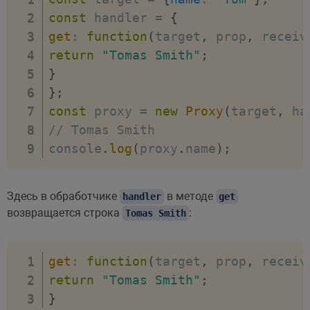
const
 handler 
=
{
get
:
function
(
target
,
 prop
,
 receiv
return
"Tomas Smith"
;
}
}
;
const
 proxy 
=
new
Proxy
(
target
,
 ha
// Tomas Smith
console
.
log
(
proxy
.
name
)
;
Здесь в обработчике
в методе
handler
get
возвращается строка
:
Tomas Smith
get
:
function
(
target
,
 prop
,
 receiv
return
"Tomas Smith"
;
}