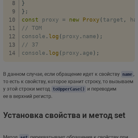
}
}
;
const
 proxy 
=
new
Proxy
(
target
,
 ha
// TOM
console
.
log
(
proxy
.
name
)
;
// 37
console
.
log
(
proxy
.
age
)
;
В данном случае, если обращение идет к свойству
,
name
то есть к свойству, которое хранит строку, то вызываем
у этой строки метод
и переводим
toUpperCase()
ее в верхний регистр.
Установка свойства и метод set
Метод
перехватывает обращения к свойству при
set