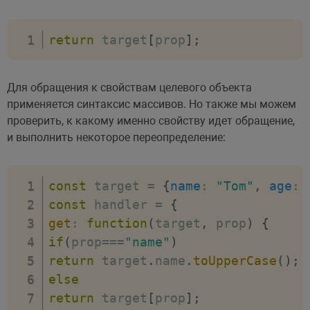
return
 target
[
prop
]
;
Для обращения к свойствам целевого объекта
применяется синтаксис массивов. Но также мы можем
проверить, к какому именно свойству идет обращение,
и выполнить некоторое переопределение:
const
 target 
=
{
name
:
"Tom"
,
age
:
const
 handler 
=
{
get
:
function
(
target
,
 prop
)
{
if
(
prop
===
"name"
)
return
 target
.
name
.
toUpperCase
(
)
;
else
return
 target
[
prop
]
;