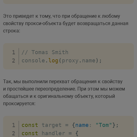
Это приведет к тому, что при обращение к любому
свойству прокси-объекта будет возвращаться данная
строка:
// Tomas Smith
console
.
log
(
proxy
.
name
)
;
Так, мы выполнили перехват обращения к свойству
и простейшее переопределение. При этом мы можем
обащаться и к оригинальному объекту, который
проксируется:
const
 target 
=
{
name
:
"Tom"
}
;
const
 handler 
=
{