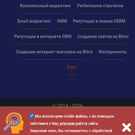
Комплексный маркетинг
Performance стратегия
Email маркетинг
SMM
Репутация в поиске SERM
Репутация в интернете ORM
Создание сайтов на Bitrix
Создание интернет-магазина на Bitrix
Инструменты
Блог
© 2014 - 2026
Мы используем cookie-файлы, с их помощью
Карта сайта
заботимся о Вас, улучшая работу сайта.
Закрывая окно, Вы соглашаетесь с обработкой