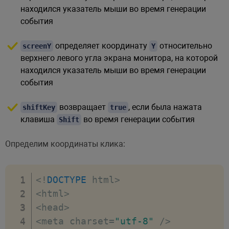
находился указатель мыши во время генерации
события
определяет координату
относительно
screenY
Y
верхнего левого угла экрана монитора, на которой
находился указатель мыши во время генерации
события
возвращает
, если была нажата
shiftKey
true
клавиша
во время генерации события
Shift
Определим координаты клика:
<
!
DOCTYPE
 html
>
<
html
>
<
head
>
<
meta charset
=
"utf-8"
/
>