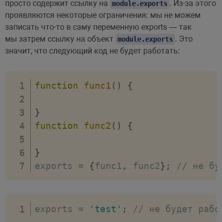
просто содержит ссылку на
. Из-за этого
module.exports
проявляются некоторые ограничения: мы не можем
записать что-то в саму переменную exports — так
мы затрем ссылку на объект
. Это
module.exports
значит, что следующий код не будет работать:
function
func1
(
)
{
}
function
func2
(
)
{
}
exports 
=
{
func1
,
 func2
}
;
// не бу
exports 
=
'test'
;
// не будет рабо