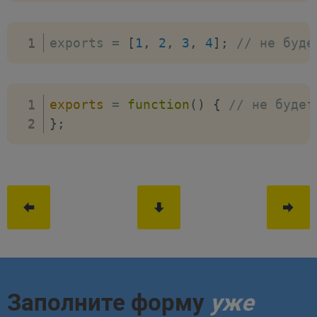
exports 
=
[
1
,
2
,
3
,
4
]
;
// не буде
exports
=
function
(
)
{
// не будет
}
;
Заполните форму
уже