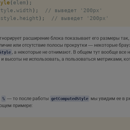
tyle
(
elem
)
;
style
.
width
)
;
// выведет '200px'
 style
.
height
)
;
// выведет '200px'
гнорирует расширение блока показывает его размеры так, 
наличие или отсутствие полосы прокрутки — некоторые бр
, а некоторые не отнимают. В общем тут вообще все 
Style
и высоты не использовать, а пользоваться метриками, ко
в
— то после работы
мы увидим ее в px
%
getComputedStyle
ующем примере:
>