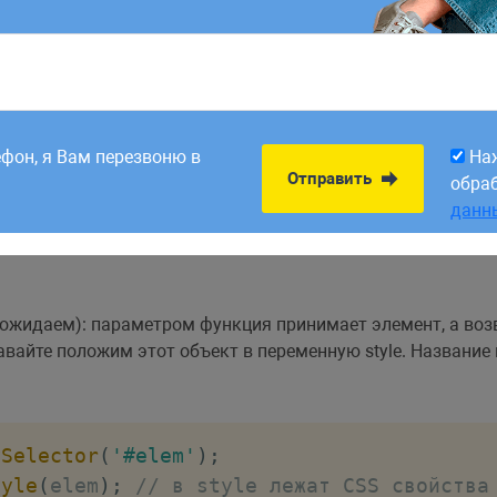
8:00. Заявки,
На
Отправить
рабатываем в первый
обра
Style
(
элемент
)
ефон, я Вам перезвоню в
На
данн
Отправить
обра
данн
ы ожидаем): параметром функция принимает элемент, а воз
вайте положим этот объект в переменную style. Название
ySelector
(
'#elem'
)
;
tyle
(
elem
)
;
// в style лежат CSS свойства