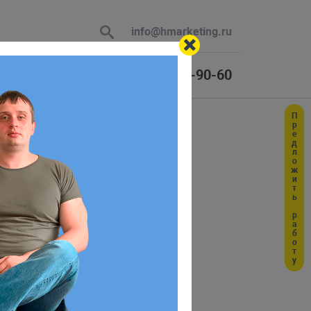
info@hmarketing.ru
+7 (925) 464-90-60
Предложить работу
 В ответ
ю с учетом
файла.