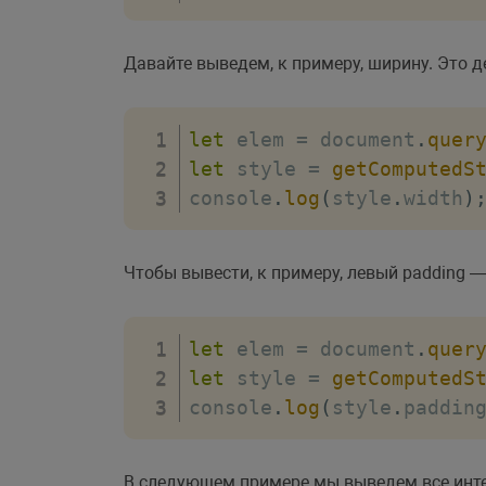
Давайте выведем, к примеру, ширину. Это 
let
 elem 
=
 document
.
quer
let
 style 
=
getComputedS
console
.
log
(
style
.
width
)
Чтобы вывести, к примеру, левый padding 
let
 elem 
=
 document
.
quer
let
 style 
=
getComputedS
console
.
log
(
style
.
paddin
В следующем примере мы выведем все инт