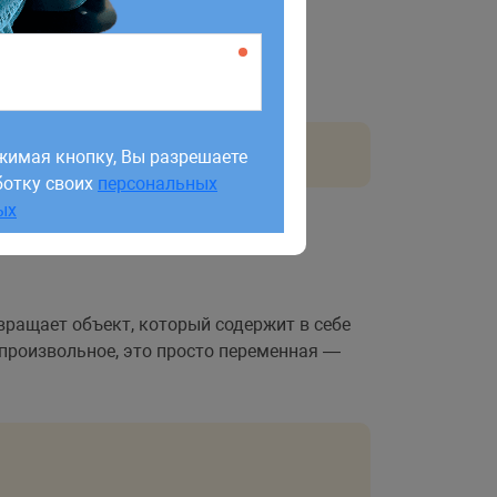
жимая кнопку, Вы разрешаете
ботку своих
персональных
жимая кнопку, Вы разрешаете
ых
ботку своих
персональных
ых
вращает объект, который содержит в себе
 произвольное, это просто переменная —