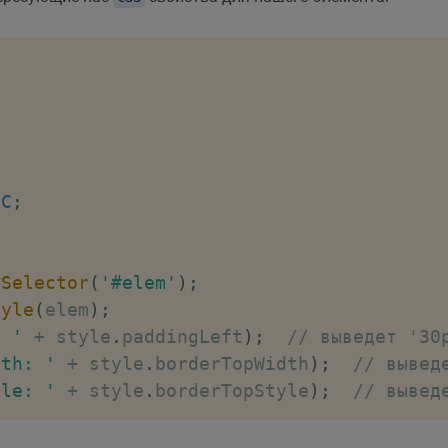
>
BC
;
ySelector
(
'#elem'
)
;
tyle
(
elem
)
;
: '
+
 style
.
paddingLeft
)
;
// выведет '30
dth: '
+
 style
.
borderTopWidth
)
;
// вывед
yle: '
+
 style
.
borderTopStyle
)
;
// вывед