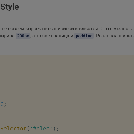
Style
 не совсем корректно с шириной и высотой. Это связано с 
 ширина
, а также граница и
. Реальная шири
200px
padding
>
BC
;
ySelector
(
'#elem'
)
;