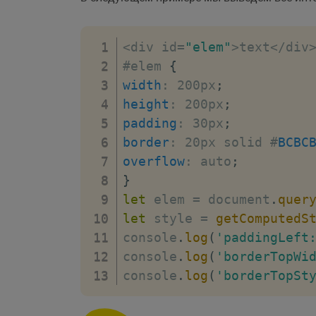
<
div id
=
"elem"
>
text
<
/
div
#elem 
{
width
:
 200px
;
height
:
 200px
;
padding
:
 30px
;
border
:
 20px solid #
BCBC
overflow
:
 auto
;
}
let
 elem 
=
 document
.
quer
let
 style 
=
getComputedS
console
.
log
(
'paddingLeft
console
.
log
(
'borderTopWi
console
.
log
(
'borderTopSt