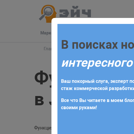
Маркетинг
Разработка
Техподдер
Заполните 
В поисках н
Главная
Блог
JavaScript
Справочник 
интересного
Для начала сотрудничества нео
Функция ge
получите коммерческое предлож
Ваш покорный слуга, эксперт по
требований и поставленных за
стаж коммерческой разработки
в JavaScrip
Все что Вы читаете в моем блог
своими руками!
Функция
позволяет полу
getComputedStyle