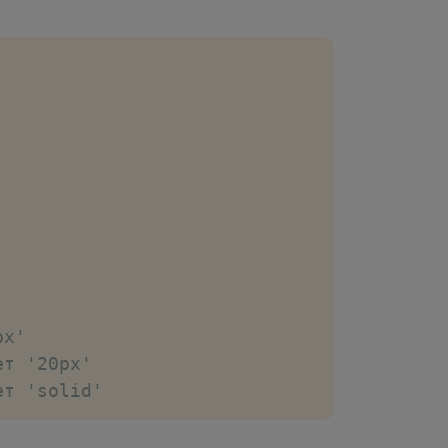
px'
ет '20px'
ет 'solid'