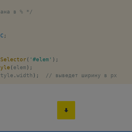
дана в % */
BC
;
ySelector
(
'#elem'
)
;
tyle
(
elem
)
;
style
.
width
)
;
// выведет ширину в px