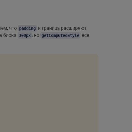
тем, что
и граница расширяют
padding
на блока
, но
все
300px
getComputedStyle