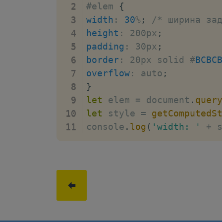
#elem 
{
width
:
30
%
;
/* ширина за
height
:
 200px
;
padding
:
 30px
;
border
:
 20px solid #
BCBC
overflow
:
 auto
;
}
let
 elem 
=
 document
.
quer
let
 style 
=
getComputedS
console
.
log
(
'width: '
+
 