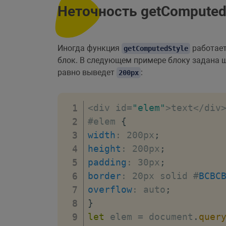
Неточность getComputed
Иногда функция
работает
getComputedStyle
блок. В следующем примере блоку задана
равно выведет
:
200px
<
div id
=
"elem"
>
text
<
/
div
#elem 
{
width
:
 200px
;
height
:
 200px
;
padding
:
 30px
;
border
:
 20px solid #
BCBC
overflow
:
 auto
;
}
let
 elem 
=
 document
.
quer