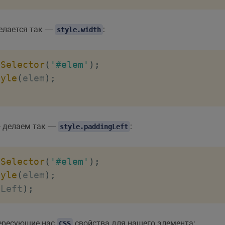
делается так —
:
style.width
ySelector
(
'#elem'
)
;
tyle
(
elem
)
;
;
— делаем так —
:
style.paddingLeft
ySelector
(
'#elem'
)
;
tyle
(
elem
)
;
gLeft
)
;
ересующие нас
свойства для нашего элемента:
CSS