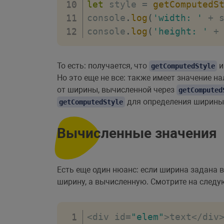
let
 style 
=
getComputedS
console
.
log
(
'width: '
+
 
console
.
log
(
'height: '
+
То есть: получается, что
и
getComputedStyle
Но это еще не все: также имеет значение 
от ширины, вычисленной через
getComputed
для определения ширины 
getComputedStyle
Вычисленные значения
Есть еще один нюанс: если ширина задана 
ширину, а вычисленную. Смотрите на след
<
div id
=
"elem"
>
text
<
/
div