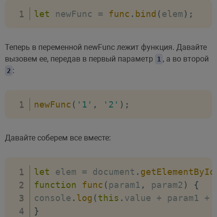
let
 newFunc 
=
func
.
bind
(
elem
)
;
Теперь в переменной newFunc лежит функция. Давайте
вызовем ее, передав в первый параметр
, а во второй
1
:
2
newFunc
(
'1'
,
'2'
)
;
Давайте соберем все вместе:
let
 elem 
=
 document
.
getElementById
function
func
(
param1
,
 param2
)
{
console
.
log
(
this
.
value 
+
 param1 
+
 
}