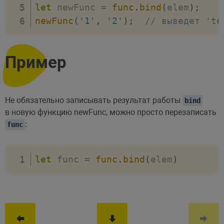
let
 newFunc 
=
func
.
bind
(
elem
)
;
newFunc
(
'1'
,
'2'
)
;
// выведет 'te
Пример
Не обязательно записывать результат работы
bind
в новую функцию newFunc, можно просто перезаписать
:
func
let
 func 
=
func
.
bind
(
elem
)