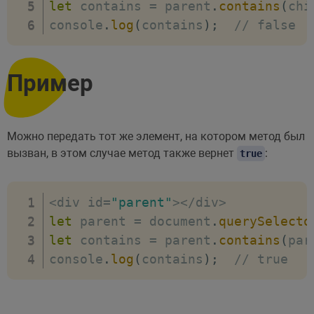
let
 contains 
=
 parent
.
contains
(
chi
console
.
log
(
contains
)
;
// false
Пример
Можно передать тот же элемент, на котором метод был
вызван, в этом случае метод также вернет
:
true
<
div id
=
"parent"
>
<
/
div
>
let
 parent 
=
 document
.
querySelecto
let
 contains 
=
 parent
.
contains
(
par
console
.
log
(
contains
)
;
// true