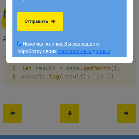
обработку своих
персональных данных
Пример
Отправить
Давайте выведем месяц за заданную дату:
Нажимая кнопку, Вы разрешаете
обработку своих
персональных данных
let
 date 
=
new
Date
(
2025
,
11
,
31
)
;
let
 result 
=
 date
.
getMonth
(
)
;
console
.
log
(
result
)
;
// 11