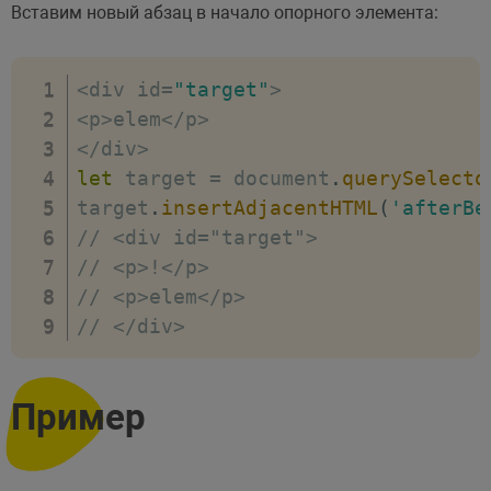
Вставим новый абзац в начало опорного элемента:
<
div id
=
"target"
>
<
p
>
elem
<
/
p
>
<
/
div
>
let
 target 
=
 document
.
querySelecto
target
.
insertAdjacentHTML
(
'afterBe
// <div id="target">
// <p>!</p>
// <p>elem</p>
// </div>
Пример