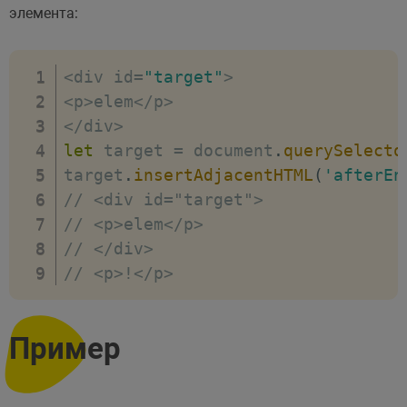
элемента:
<
div id
=
"target"
>
<
p
>
elem
<
/
p
>
<
/
div
>
let
 target 
=
 document
.
querySelecto
target
.
insertAdjacentHTML
(
'afterEn
// <div id="target">
// <p>elem</p>
// </div>
// <p>!</p>
Пример