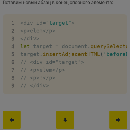
Вставим новый абзац в конец опорного элемента:
<
div id
=
"target"
>
<
p
>
elem
<
/
p
>
<
/
div
>
let
 target 
=
 document
.
querySelecto
target
.
insertAdjacentHTML
(
'beforeE
// <div id="target">
// <p>elem</p>
// <p>!</p>
// </div>