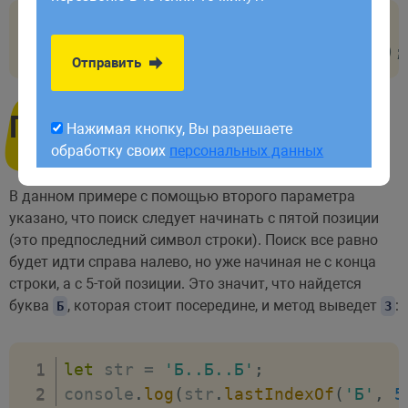
обработку своих
персональных данных
let
 str 
=
'Б..Б..Б'
;
console
.
log
(
str
.
lastIndexOf
(
'Б'
)
)
;
Отправить
Пример
Нажимая кнопку, Вы разрешаете
обработку своих
персональных данных
В данном примере с помощью второго параметра
указано, что поиск следует начинать с пятой позиции
(это предпоследний символ строки). Поиск все равно
будет идти справа налево, но уже начиная не с конца
строки, а с 5-той позиции. Это значит, что найдется
буква
, которая стоит посередине, и метод выведет
:
Б
3
let
 str 
=
'Б..Б..Б'
;
console
.
log
(
str
.
lastIndexOf
(
'Б'
,
5