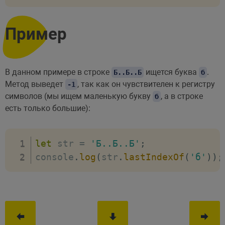
Пример
В данном примере в строке
ищется буква
.
Б..Б..Б
б
Метод выведет
, так как он чувствителен к регистру
-1
символов (мы ищем маленькую букву
, а в строке
б
есть только большие):
let
 str 
=
'Б..Б..Б'
;
console
.
log
(
str
.
lastIndexOf
(
'б'
)
)
;