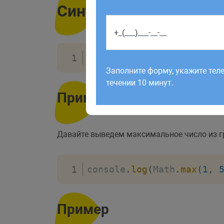
Синтаксис
Работаем по будням с 9:00 до 1
Math
.
max
(
число
,
 число
,
 ч
отправленные в выходные, об
Заполните форму, укажите тел
рабочий день до 12:00.
течении 10 минут.
Пример
Давайте выведем максимальное число из 
console
.
log
(
Math
.
max
(
1
,
Пример