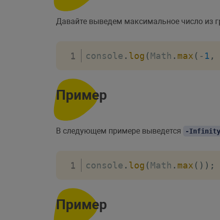
Давайте выведем максимальное число из 
console
.
log
(
Math
.
max
(
-
1
,
Пример
В следующем примере выведется
-Infinit
console
.
log
(
Math
.
max
(
)
)
;
Пример