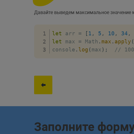
Давайте выведем максимальное значение 
let
 arr 
=
[
1
,
5
,
10
,
34
,
let
 max 
=
 Math
.
max
.
apply
console
.
log
(
max
)
;
// 10
Заполните форм