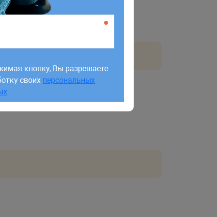
жимая кнопку, Вы разрешаете
ботку своих
персональных
жимая кнопку, Вы разрешаете
ых
ботку своих
персональных
ых