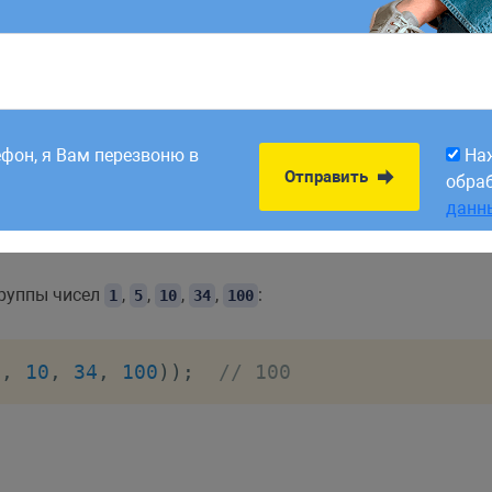
8:00. Заявки,
На
исло
...
)
Отправить
рабатываем в первый
обра
ефон, я Вам перезвоню в
На
данн
Отправить
обра
данн
группы чисел
,
,
,
,
:
1
5
10
34
100
5
,
10
,
34
,
100
)
)
;
// 100