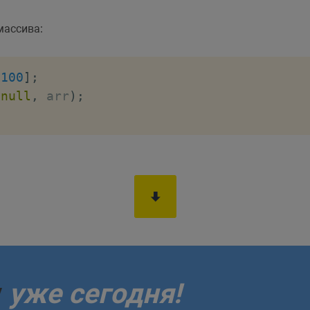
массива:
100
]
;
(
null
,
 arr
)
;
0
у
уже сегодня!