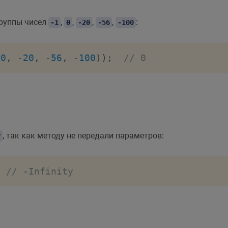
группы чисел
,
,
,
,
:
-1
0
-20
-56
-100
0
,
-
20
,
-
56
,
-
100
)
)
;
// 0
, так как методу не передали параметров:
y
// -Infinity