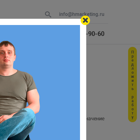
info@hmarketing.ru
+7 (925) 464-90-60
Предложить работу
 В ответ
pt
ю с учетом
цию ничего не передано, то будет
приема можно найти максимальное значение