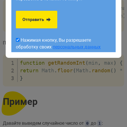
обработку своих
персональных данных
function
getRandomArbitary
(
min
,
 ma
return
 Math
.
random
(
)
*
(
max 
-
 min
)
Отправить
}
Нажимая кнопку, Вы разрешаете
Получение случайного целого числа между
и
:
min
max
обработку своих
персональных данных
function
getRandomInt
(
min
,
 max
)
{
return
 Math
.
floor
(
Math
.
random
(
)
*
}
Пример
Давайте выведем случайное число от
до
:
0
1