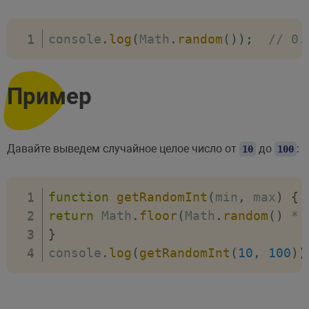
console
.
log
(
Math
.
random
(
)
)
;
// 0.
Пример
Давайте выведем случайное целое число от
до
:
10
100
function
getRandomInt
(
min
,
 max
)
{
return
 Math
.
floor
(
Math
.
random
(
)
*
}
console
.
log
(
getRandomInt
(
10
,
100
)
)