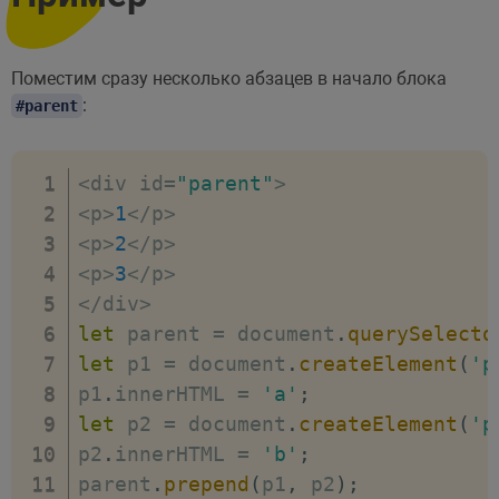
Поместим сразу несколько абзацев в начало блока
:
#parent
<
div id
=
"parent"
>
<
p
>
1
<
/
p
>
<
p
>
2
<
/
p
>
<
p
>
3
<
/
p
>
<
/
div
>
let
 parent 
=
 document
.
querySelecto
let
 p1 
=
 document
.
createElement
(
'p
p1
.
innerHTML 
=
'a'
;
let
 p2 
=
 document
.
createElement
(
'p
p2
.
innerHTML 
=
'b'
;
parent
.
prepend
(
p1
,
 p2
)
;