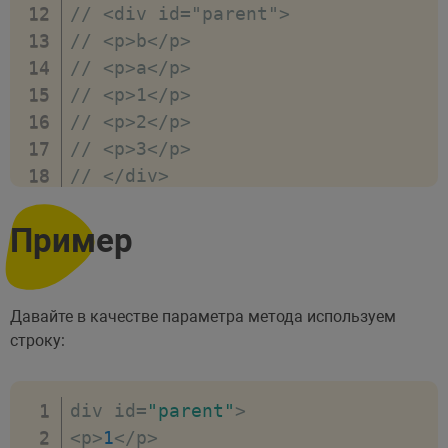
// <div id="parent">
// <p>b</p>
// <p>a</p>
// <p>1</p>
// <p>2</p>
// <p>3</p>
// </div>
Пример
Давайте в качестве параметра метода используем
строку:
div id
=
"parent"
>
<
p
>
1
<
/
p
>