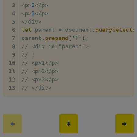
<
p
>
2
<
/
p
>
<
p
>
3
<
/
p
>
<
/
div
>
let
 parent 
=
 document
.
querySelecto
parent
.
prepend
(
'!'
)
;
// <div id="parent">
// !
// <p>1</p>
// <p>2</p>
// <p>3</p>
// </div>