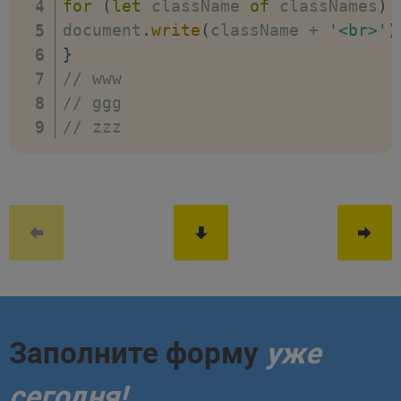
for
(
let
 className 
of
 classNames
)
document
.
write
(
className 
+
'<br>'
)
}
// www
// ggg
// zzz
Заполните форму
уже
сегодня!