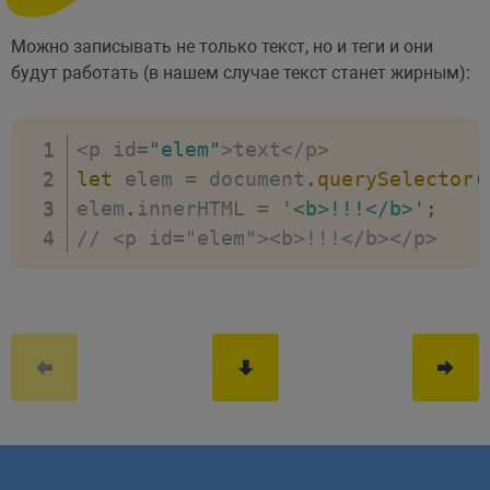
Можно записывать не только текст, но и теги и они
будут работать (в нашем случае текст станет жирным):
<
p id
=
"elem"
>
text
<
/
p
>
let
 elem 
=
 document
.
querySelector
(
elem
.
innerHTML 
=
'<b>!!!</b>'
;
// <p id="elem"><b>!!!</b></p>