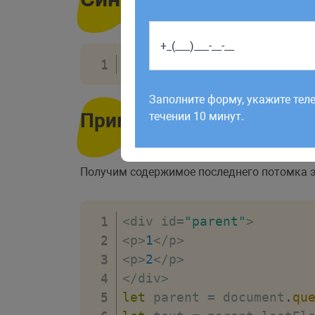
элемент
.
lastElementChild
Работаем по будням с 9:00 до 1
отправленные в выходные, об
Заполните форму, укажите тел
рабочий день до 12:00.
Пример
течении 10 минут.
Получим содержимое последнего потомка 
<
div id
=
"parent"
>
<
p
>
1
<
/
p
>
<
p
>
2
<
/
p
>
<
/
div
>
let
 parent 
=
 document
.
qu