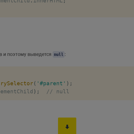
ementChild
.
innerHTML
;
ов и поэтому выведется
:
null
erySelector
(
'#parent'
)
;
lementChild
)
;
// null