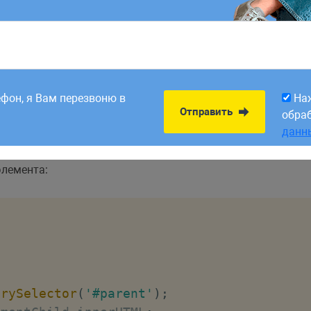
8:00. Заявки,
На
Отправить
рабатываем в первый
обра
ефон, я Вам перезвоню в
На
данн
Отправить
обра
данн
элемента:
erySelector
(
'#parent'
)
;