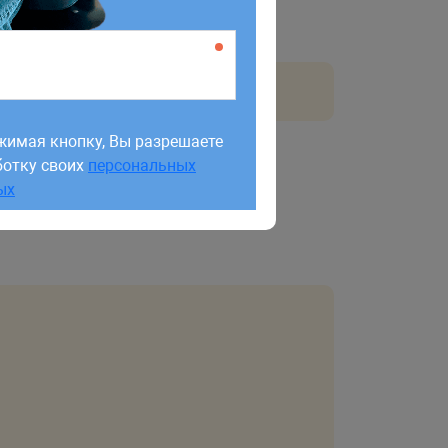
жимая кнопку, Вы разрешаете
ботку своих
персональных
жимая кнопку, Вы разрешаете
ых
ботку своих
персональных
ых