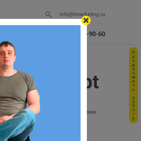
info@hmarketing.ru
+7 (925) 464-90-60
Предложить работу
 В ответ
 JavaScript
ю с учетом
тся все теги, которые непосредственно