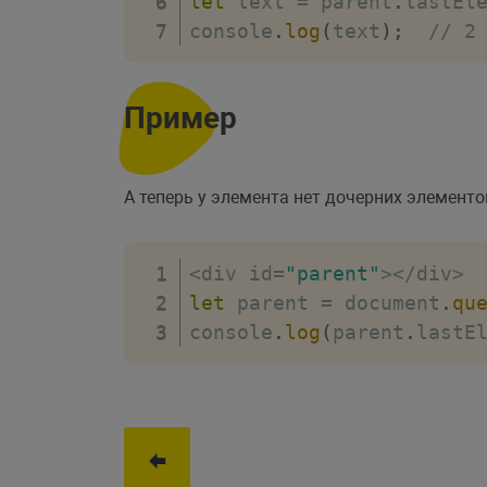
let
 text 
=
 parent
.
lastEl
console
.
log
(
text
)
;
// 2
Пример
А теперь у элемента нет дочерних элемент
<
div id
=
"parent"
>
<
/
div
>
let
 parent 
=
 document
.
qu
console
.
log
(
parent
.
lastE