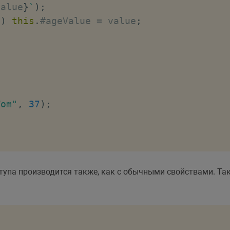
value
}
`
)
;
0
)
this
.
#ageValue 
=
 value
;
Tom"
,
37
)
;
тупа производится также, как с обычными свойствами. Так