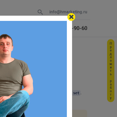
info@hmarketing.ru
+7 (925) 464-90-60
Предложить работу
 В ответ
а
ю с учетом
 поддержка методов доступа —
и
.
get
set