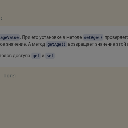
)
;
. При его установке в методе
проверяетс
ageValue
setAge()
ое значение. А метод
возвращает значение этой 
getAge()
етодов доступа
и
:
get
set
о поля