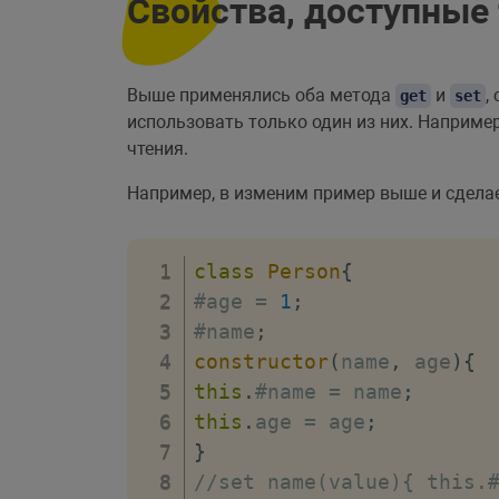
Свойства, доступные 
Выше применялись оба метода
и
,
get
set
использовать только один из них. Наприме
чтения.
Например, в изменим пример выше и сдела
class
Person
{
#age 
=
1
;
#name
;
constructor
(
name
,
 age
)
{
this
.
#name 
=
 name
;
this
.
age 
=
 age
;
}
//set name(value){ this.