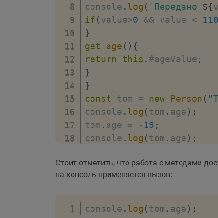
console
.
log
(
`
Передано 
${
if
(
value
>
0
&&
 value 
<
11
}
get
age
(
)
{
return
this
.
#ageValue
;
}
}
const
 tom 
=
new
Person
(
"
console
.
log
(
tom
.
age
)
;
tom
.
age 
=
-
15
;
console
.
log
(
tom
.
age
)
;
Стоит отметить, что работа с методами дос
на консоль применяется вызов:
console
.
log
(
tom
.
age
)
;