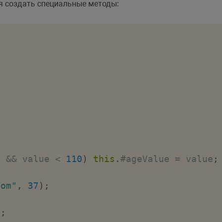
ия создать специальные методы:
0
&&
 value 
<
110
)
this
.
#ageValue 
=
 value
;
Tom"
,
37
)
;
)
;