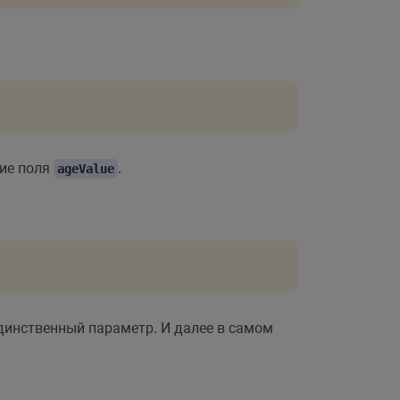
ние поля
.
ageValue
единственный параметр. И далее в самом