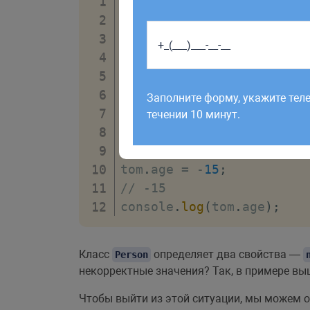
class
Person
{
constructor
(
name
,
 age
)
{
this
.
name 
=
 name
;
this
.
age 
=
 age
;
Работаем по будням с 9:00 до 1
}
отправленные в выходные, об
}
Заполните форму, укажите тел
рабочий день до 12:00.
const
 tom 
=
new
Person
(
"
течении 10 минут.
// 37
console
.
log
(
tom
.
age
)
;
tom
.
age 
=
-
15
;
// -15
console
.
log
(
tom
.
age
)
;
Класс
определяет два свойства —
Person
некорректные значения? Так, в примере в
Чтобы выйти из этой ситуации, мы можем 