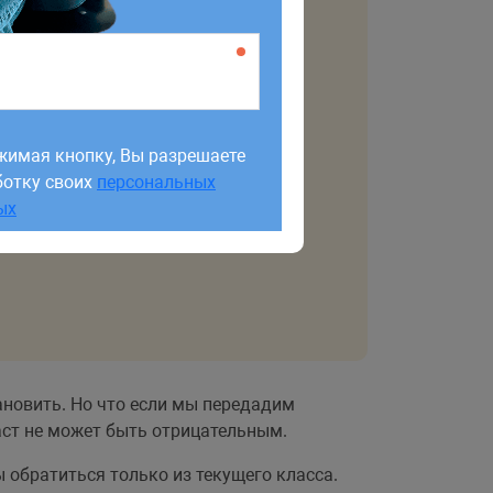
жимая кнопку, Вы разрешаете
ботку своих
персональных
жимая кнопку, Вы разрешаете
ых
ботку своих
персональных
ых
ановить. Но что если мы передадим
аст не может быть отрицательным.
 обратиться только из текущего класса.