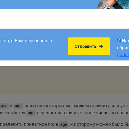
8:00. Заявки,
На
Отправить
рабатываем в первый
обра
ефон, я Вам перезвоню в
На
данн
Отправить
Tom"
,
37
)
;
обра
данн
и
, значения которых мы можем получить или уст
name
age
ыше свойству
передается отрицательное число, но возр
age
определить приватное поле
, к которому можно было бы
age