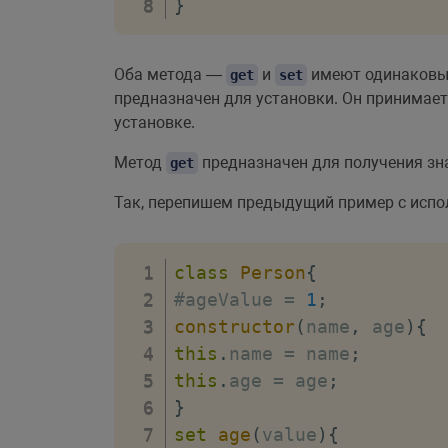
}
Оба метода —
и
имеют одинаковые
get
set
предназначен для установки. Он принимает
установке.
Метод
предназначен для получения зн
get
Так, перепишем предыдущий пример с исп
class
Person
{
#ageValue 
=
1
;
constructor
(
name
,
 age
)
{
this
.
name 
=
 name
;
this
.
age 
=
 age
;
}
set
age
(
value
)
{