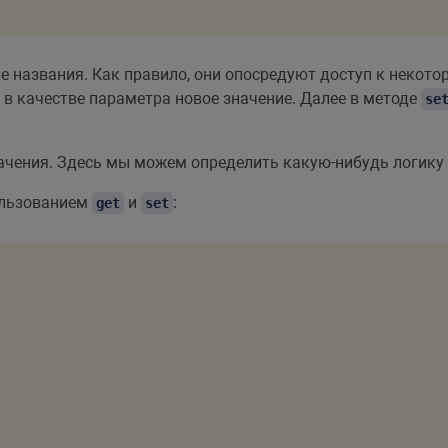
 названия. Как правило, они опосредуют доступ к некот
 в качестве параметра новое значение. Далее в методе
se
ачения. Здесь мы можем определить какую-нибудь логику 
ользованием
и
:
get
set