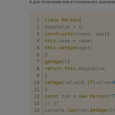
А для получения или установки его значен
class
Person
{
#ageValue 
=
1
;
constructor
(
name
,
 age
)
{
this
.
name 
=
 name
;
this
.
setAge
(
age
)
;
}
getAge
(
)
{
return
this
.
#ageValue
;
}
setAge
(
value
)
{
if
(
value
>
}
const
 tom 
=
new
Person
(
"
// 37
console
.
log
(
tom
.
getAge
(
)