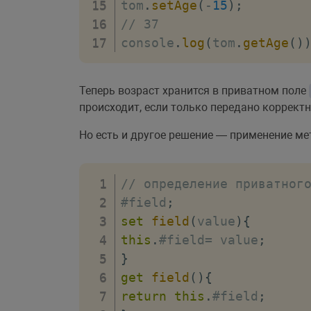
tom
.
setAge
(
-
15
)
;
// 37
console
.
log
(
tom
.
getAge
(
)
Теперь возраст хранится в приватном поле
происходит, если только передано корректн
Но есть и другое решение — применение м
// определение приватног
#field
;
set
field
(
value
)
{
this
.
#field
=
 value
;
}
get
field
(
)
{
return
this
.
#field
;