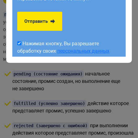
обработку своих
персональных данных
это объект представляющий результат
Промис
Отправить
успешного или неудачного завершения асинхронной
операции. Асинхронная операция, упрощенно говоря,
это некоторое действие, выполняется независимо
Нажимая кнопку, Вы разрешаете
от окружающего кода в котором она вызывается,
обработку своих
персональных данных
не блокирует выполнение вызываемого кода. Промис
может находиться в одном из следующих состояний:
начальное
pending (состояние ожидания)
состояние, промис создан, но выполнение еще
не завершено
действие которое
fulfilled (успешно завершено)
представляет промис, успешно завершено
при выполнении
rejected (завершено с ошибкой)
действия которое представляет промис, произошла