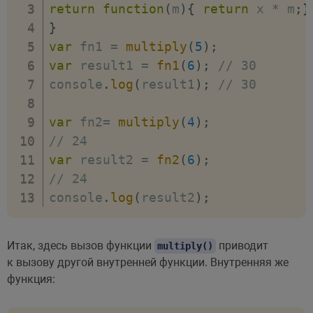
return
function
(
m
)
{
return
 x 
*
 m
;
}
}
var
 fn1 
=
multiply
(
5
)
;
var
 result1 
=
fn1
(
6
)
;
// 30
console
.
log
(
result1
)
;
// 30
var
 fn2
=
multiply
(
4
)
;
// 24
var
 result2 
=
fn2
(
6
)
;
// 24
console
.
log
(
result2
)
;
Итак, здесь вызов функции
приводит
multiply()
к вызову другой внутренней функции. Внутренняя же
функция: