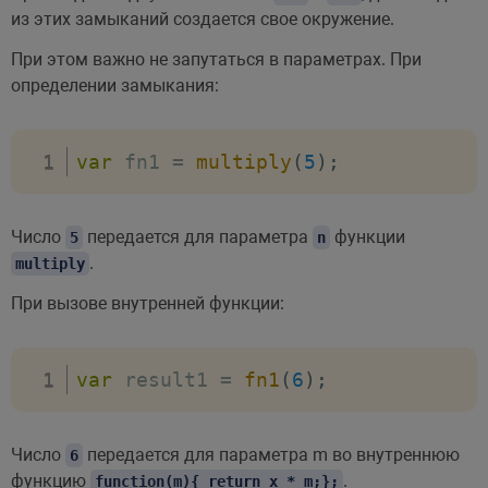
из этих замыканий создается свое окружение.
При этом важно не запутаться в параметрах. При
определении замыкания:
var
 fn1 
=
multiply
(
5
)
;
Число
передается для параметра
функции
5
n
.
multiply
При вызове внутренней функции:
var
 result1 
=
fn1
(
6
)
;
Число
передается для параметра m во внутреннюю
6
функцию
.
function(m){ return x * m;};