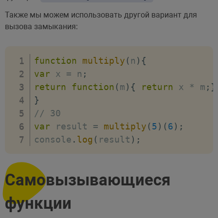
Также мы можем использовать другой вариант для
вызова замыкания:
function
multiply
(
n
)
{
var
 x 
=
 n
;
return
function
(
m
)
{
return
 x 
*
 m
;
}
}
// 30
var
 result 
=
multiply
(
5
)
(
6
)
;
console
.
log
(
result
)
;
Самовызывающиеся
функции