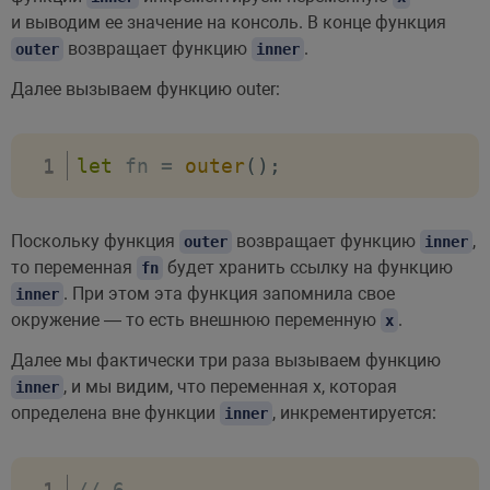
и выводим ее значение на консоль. В конце функция
возвращает функцию
.
outer
inner
Далее вызываем функцию outer:
let
 fn 
=
outer
(
)
;
Поскольку функция
возвращает функцию
,
outer
inner
то переменная
будет хранить ссылку на функцию
fn
. При этом эта функция запомнила свое
inner
окружение — то есть внешнюю переменную
.
x
Далее мы фактически три раза вызываем функцию
, и мы видим, что переменная x, которая
inner
определена вне функции
, инкрементируется:
inner
// 6