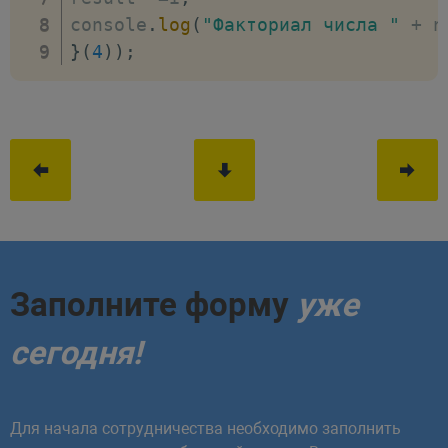
console
.
log
(
"Факториал числа "
+
 n
}
(
4
)
)
;
Заполните форму
уже
сегодня!
Для начала сотрудничества необходимо заполнить