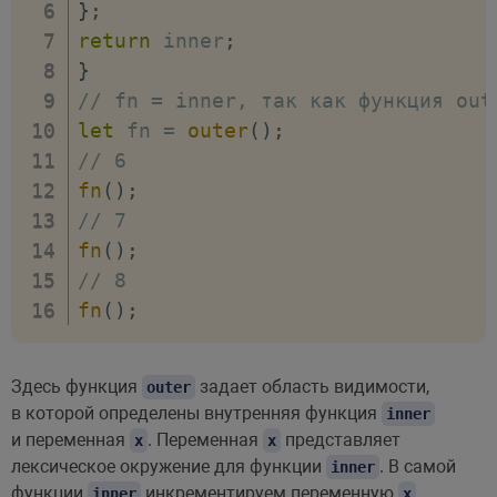
}
;
return
 inner
;
}
// fn = inner, так как функция out
let
 fn 
=
outer
(
)
;
// 6
fn
(
)
;
// 7 
fn
(
)
;
// 8   
fn
(
)
;
Здесь функция
задает область видимости,
outer
в которой определены внутренняя функция
inner
и переменная
. Переменная
представляет
x
x
лексическое окружение для функции
. В самой
inner
функции
инкрементируем переменную
inner
x