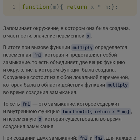
function
(
m
)
{
return
 x 
*
 m
;
}
;
Запоминает окружение, в котором она была создана,
в частности, значение переменной
.
x
В итоге при вызове функции
определяется
multiply
переменная
, которая и представляет собой
fn1
замыкание, то есть объединяет две вещи: функцию
и окружение, в котором функция была создана.
Окружение состоит из любой локальной переменной,
которая была в области действия функции
multiply
во время создания замыкания.
То есть
— это замыкание, которое содержит
fn1
и внутреннюю функцию
,
function(m){ return x * m;}
и переменную
, которая существовала во время
x
создания замыкания.
При создании двух замыканий:
и
, для каждого
fn1
fn2