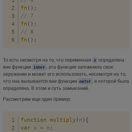
fn
(
)
;
// 7 
fn
(
)
;
// 8 
fn
(
)
;
То есть несмотря на то, что переменная
определена
x
вне функции
, эта функция запомнила свое
inner
окружение и может его использовать, несомотря на то,
что она вызывается вне функции
, в которой была
outer
определена. В этом и суть замыканий.
Рассмотрим еще один пример:
function
multiply
(
n
)
{
var
 x 
=
 n
;