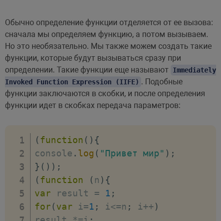
Обычно определение функции отделяется от ее вызова:
сначала мы определяем функцию, а потом вызываем.
Но это необязательно. Мы также можем создать такие
функции, которые будут вызываться сразу при
определении. Такие функции еще называют
Immediately
. Подобные
Invoked Function Expression (IIFE)
функции заключаются в скобки, и после определения
функции идет в скобках передача параметров:
(
function
(
)
{
console
.
log
(
"Привет мир"
)
;
}
(
)
)
;
(
function
(
n
)
{
var
 result 
=
1
;
for
(
var
 i
=
1
;
 i
<=
n
;
 i
++
)
result 
*=
i
;