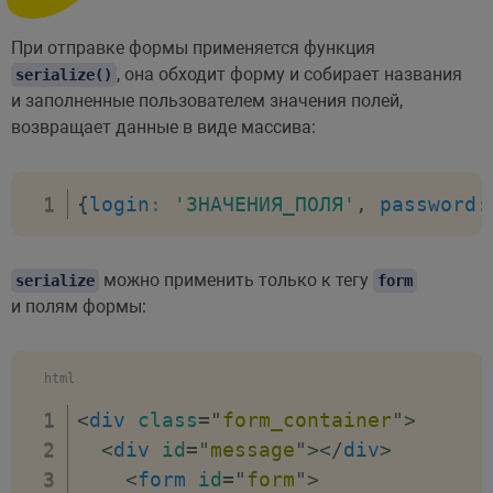
При отправке формы применяется функция
, она обходит форму и собирает названия
serialize()
и заполненные пользователем значения полей,
возвращает данные в виде массива:
{
login
:
'ЗНАЧЕНИЯ_ПОЛЯ'
,
password
:
можно применить только к тегу
serialize
form
и полям формы:
html
<
div
class
=
"
form_container
"
>
<
div
id
=
"
message
"
>
</
div
>
<
form
id
=
"
form
"
>