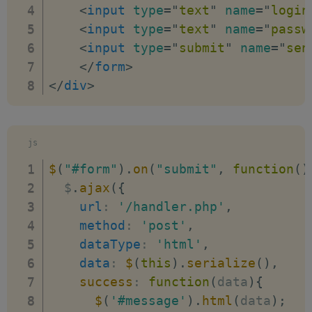
<
input
type
=
"
text
"
name
=
"
login
<
input
type
=
"
text
"
name
=
"
passw
<
input
type
=
"
submit
"
name
=
"
sen
</
form
>
</
div
>
js
$
(
"#form"
)
.
on
(
"submit"
,
function
(
)
  $
.
ajax
(
{
url
:
'/handler.php'
,
method
:
'post'
,
dataType
:
'html'
,
data
:
$
(
this
)
.
serialize
(
)
,
success
:
function
(
data
)
{
$
(
'#message'
)
.
html
(
data
)
;