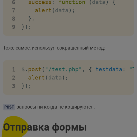
success
:
function
(
data
)
{
alert
(
data
)
;
}
,
}
)
;
Тоже самое, используя сокращенный метод:
$
.
post
(
"/test.php"
,
{
testdata
:
"T
alert
(
data
)
;
}
)
;
запросы ни когда не кэшируются.
POST
Отправка формы