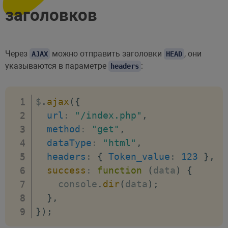
заголовков
Через
можно отправить заголовки
, они
AJAX
HEAD
указываются в параметре
:
headers
$
.
ajax
(
{
url
:
"/index.php"
,
method
:
"get"
,
dataType
:
"html"
,
headers
:
{
Token_value
:
123
}
,
success
:
function
(
data
)
{
    console
.
dir
(
data
)
;
}
,
}
)
;