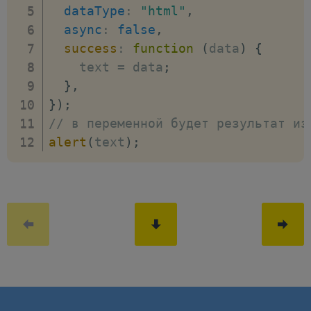
dataType
:
"html"
,
async
:
false
,
success
:
function
(
data
)
{
    text 
=
 data
;
}
,
}
)
;
// в переменной будет результат из
alert
(
text
)
;