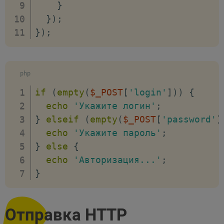
}
}
)
;
}
)
;
php
if
(
empty
(
$_POST
[
'login'
]
)
)
{
echo
'Укажите логин'
;
}
elseif
(
empty
(
$_POST
[
'password'
]
echo
'Укажите пароль'
;
}
else
{
echo
'Авторизация...'
;
}
Отправка HTTP