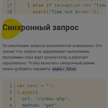
}
else
if
(
exception 
===
"time
alert
(
"Time out error."
)
;
}
else
if
(
exception 
===
"abor
alert
(
"Ajax request aborted.
Синхронный запрос
}
else
{
alert
(
"Uncaught Error. "
+
 j
}
По умолчанию запросы выполняются асинхронно. Это
}
,
значит что, запрос не задерживает выполнение
}
)
;
программы пока ждет результатов, а работает
параллельно. Чтобы включить синхронный режим
нужно добавить параметр
:
async: false
var
 text 
=
""
;
$
.
ajax
(
{
url
:
"/index.php"
,
method
:
"get"
,