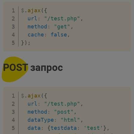
$
.
ajax
(
{
url
:
"/test.php"
,
method
:
"get"
,
cache
:
false
,
}
)
;
POST запрос
$
.
ajax
(
{
url
:
"/test.php"
,
method
:
"post"
,
dataType
:
"html"
,
data
:
{
testdata
:
'test'
}
,