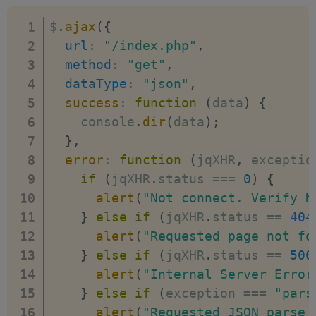
$
.
ajax
(
{
url
:
"/index.php"
,
method
:
"get"
,
dataType
:
"json"
,
success
:
function
(
data
)
{
    console
.
dir
(
data
)
;
}
,
error
:
function
(
jqXHR
,
 exceptio
if
(
jqXHR
.
status 
===
0
)
{
alert
(
"Not connect. Verify N
}
else
if
(
jqXHR
.
status 
==
404
alert
(
"Requested page not fo
}
else
if
(
jqXHR
.
status 
==
500
alert
(
"Internal Server Error
}
else
if
(
exception 
===
"pars
alert
(
"Requested JSON parse 