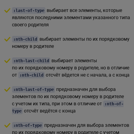
выбирает все элементы, которые
:last-of-type
являются последними элементами указанного типа
своего родителя
выбирает элементы по их порядковому
:nth-child
номеру в родителе
выбирает элементы
:nth-last-child
по их порядковому номеру в родителе, но в отличие
от
отсчёт вёдется не с начала, а с конца
:nth-child
предназначен для выбора
:nth-last-of-type
элементов по их порядковому номеру в родителе
с учетом их типа, при этом в отличие от
:nth-of-
отсчёт ведётся с конца
type
предназначен для выбора элементов
:nth-of-type
по их порядковому номеру в родителе с учетом