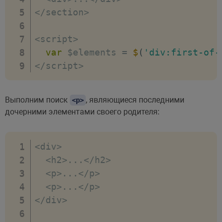
<
/
section
>
<
script
>
var
 $elements 
=
$
(
'div:first-of-
<
/
script
>
Выполним поиск
, являющиеся последними
<p>
дочерними элементами своего родителя:
<
div
>
<
h2
>
...
<
/
h2
>
<
p
>
...
<
/
p
>
<
p
>
...
<
/
p
>
<
/
div
>