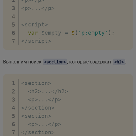
<
p
>
...
<
/
p
>
<
script
>
var
 $empty 
=
$
(
'p:empty'
)
;
<
/
script
>
Выполним поиск
, которые содержат
:
<section>
<h2>
<
section
>
<
h2
>
...
<
/
h2
>
<
p
>
...
<
/
p
>
<
/
section
>
<
section
>
<
p
>
...
<
/
p
>
<
/
section
>