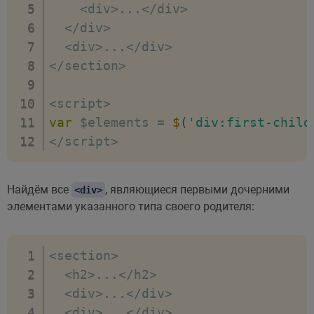
<
div
>
...
<
/
div
>
<
/
div
>
<
div
>
...
<
/
div
>
<
/
section
>
<
script
>
var
 $elements 
=
$
(
'div:first-child
<
/
script
>
Найдём все
, являющиеся первыми дочерними
<div>
элементами указанного типа своего родителя:
<
section
>
<
h2
>
...
<
/
h2
>
<
div
>
...
<
/
div
>
<
div
>
...
<
/
div
>