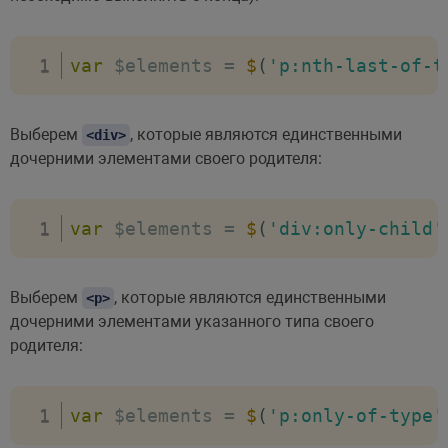
var
 $elements 
=
$
(
'p:nth-last-of-t
Выберем
, которые являются единственными
<div>
дочерними элементами своего родителя:
var
 $elements 
=
$
(
'div:only-child'
Выберем
, которые являются единственными
<p>
дочерними элементами указанного типа своего
родителя:
var
 $elements 
=
$
(
'p:only-of-type'