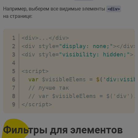
Например, выберем все видимые элементы
<div>
на странице:
<
div
>
...
<
/
div
>
<
div style
=
"display: none;"
>
<
/
div
>
<
div style
=
"visibility: hidden;"
>
.
<
script
>
var
 $visibleElems 
=
$
(
'div:visib
// лучше так
// var $visibleElems = $('div').
<
/
script
>
Фильтры для элементов