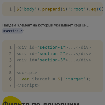
$
(
'body'
)
.
prepend
(
$
(
':root'
)
.
eq
(
0
)
Найдём элемент на который указывает хэш URL
:
#section-2
<
div id
=
"section-1"
>
...
<
/
div
>
<
div id
=
"section-2"
>
...
<
/
div
>
<
div id
=
"section-3"
>
...
<
/
div
>
<
script
>
var
 $target 
=
$
(
':target'
)
;
<
/
script
>
Фильтр по дочерним