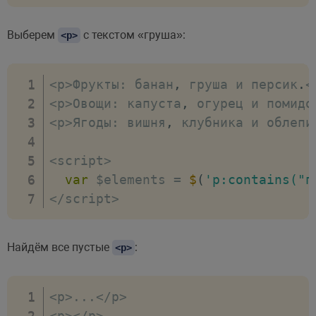
Выберем
с текстом «груша»:
<p>
<
p
>
Фрукты
:
 банан
,
 груша и персик
.
<
<
p
>
Овощи
:
 капуста
,
 огурец и помидо
<
p
>
Ягоды
:
 вишня
,
 клубника и облепи
<
script
>
var
 $elements 
=
$
(
'p:contains("п
<
/
script
>
Найдём все пустые
:
<p>
<
p
>
...
<
/
p
>
<
p
>
<
/
p
>