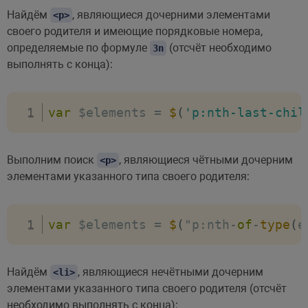
Найдём
, являющиеся дочерними элементами
<p>
своего родителя и имеющие порядковые номера,
определяемые по формуле
(отсчёт необходимо
3n
выполнять с конца):
var
 $elements 
=
$
(
'p:nth-last-chil
Выполним поиск
, являющиеся чётными дочерним
<p>
элементами указанного типа своего родителя:
var
 $elements 
=
$
(
"p
:
nth
-
of
-
type
(
e
Найдём
, являющиеся нечётными дочерним
<li>
элементами указанного типа своего родителя (отсчёт
необходимо выполнять с конца):