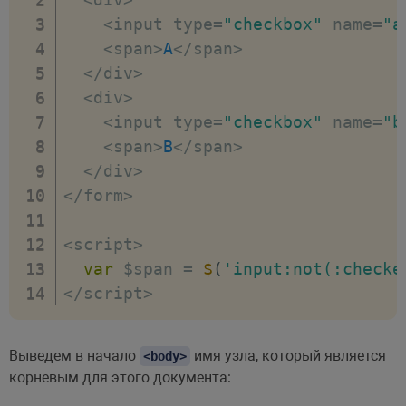
<
input type
=
"checkbox"
 name
=
"a
<
span
>
A
<
/
span
>
<
/
div
>
<
div
>
<
input type
=
"checkbox"
 name
=
"b
<
span
>
B
<
/
span
>
<
/
div
>
<
/
form
>
<
script
>
var
 $span 
=
$
(
'input:not(:checke
<
/
script
>
Выведем в начало
имя узла, который является
<body>
корневым для этого документа: