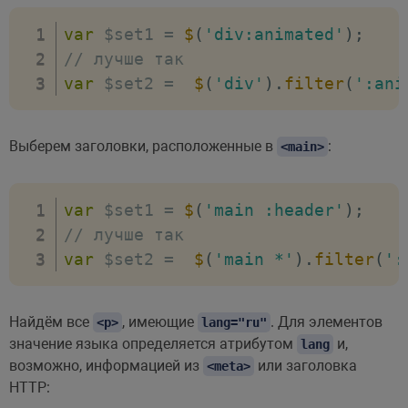
var
 $set1 
=
$
(
'div:animated'
)
;
// лучше так
var
 $set2 
=
$
(
'div'
)
.
filter
(
':ani
Выберем заголовки, расположенные в
:
<main>
var
 $set1 
=
$
(
'main :header'
)
;
// лучше так
var
 $set2 
=
$
(
'main *'
)
.
filter
(
':
Найдём все
, имеющие
. Для элементов
<p>
lang="ru"
значение языка определяется атрибутом
и,
lang
возможно, информацией из
или заголовка
<meta>
HTTP: