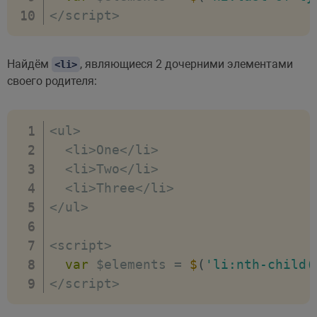
<
/
script
>
Найдём
, являющиеся 2 дочерними элементами
<li>
своего родителя:
<
ul
>
<
li
>
One
<
/
li
>
<
li
>
Two
<
/
li
>
<
li
>
Three
<
/
li
>
<
/
ul
>
<
script
>
var
 $elements 
=
$
(
'li:nth-child(
<
/
script
>