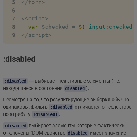
<
/
form
>
<
script
>
var
 $checked 
=
$
(
'input:checked'
<
/
script
>
:disabled
— выбирает неактивные элементы (т.е.
:disabled
находящиеся в состоянии
).
disabled
Несмотря на то, что результирующие выборки обычно
одинаковы, фильтр
отличается от селектора
:disabled
по атрибуту
.
[disabled]
выбирает элементы которые фактически
:disabled
отключены (DOM-свойство
имеет значение
disabled