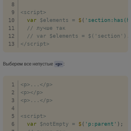
<
script
>
var
 $elements 
=
$
(
'section:has(h
// лучше так
// var $elements = $('section').
<
/
script
>
Выберем все непустые
:
<p>
<
p
>
...
<
/
p
>
<
p
>
<
/
p
>
<
p
>
...
<
/
p
>
<
script
>
var
 $notEmpty 
=
$
(
'p:parent'
)
;