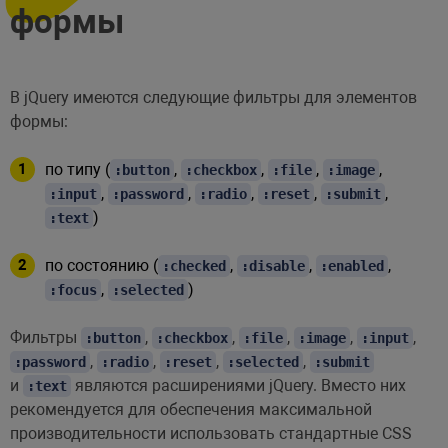
формы
В jQuery имеются следующие фильтры для элементов
формы:
по типу (
,
,
,
,
:button
:checkbox
:file
:image
,
,
,
,
,
:input
:password
:radio
:reset
:submit
)
:text
по состоянию (
,
,
,
:checked
:disable
:enabled
,
)
:focus
:selected
Фильтры
,
,
,
,
,
:button
:checkbox
:file
:image
:input
,
,
,
,
:password
:radio
:reset
:selected
:submit
и
являются расширениями jQuery. Вместо них
:text
рекомендуется для обеспечения максимальной
производительности использовать стандартные CSS