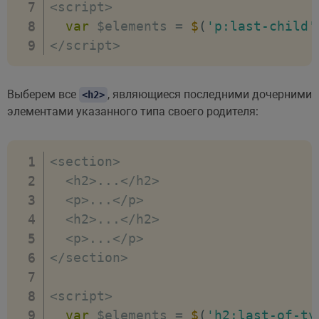
<
script
>
var
 $elements 
=
$
(
'p:last-child'
<
/
script
>
Выберем все
, являющиеся последними дочерними
<h2>
элементами указанного типа своего родителя:
<
section
>
<
h2
>
...
<
/
h2
>
<
p
>
...
<
/
p
>
<
h2
>
...
<
/
h2
>
<
p
>
...
<
/
p
>
<
/
section
>
<
script
>
var
 $elements 
=
$
(
'h2:last-of-ty