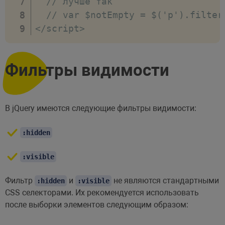
// лучше так
// var $notEmpty = $('p').filter
<
/
script
>
Фильтры видимости
В jQuery имеются следующие фильтры видимости:
:hidden
:visible
Фильтр
и
не являются стандартными
:hidden
:visible
CSS селекторами. Их рекомендуется использовать
после выборки элементов следующим образом: