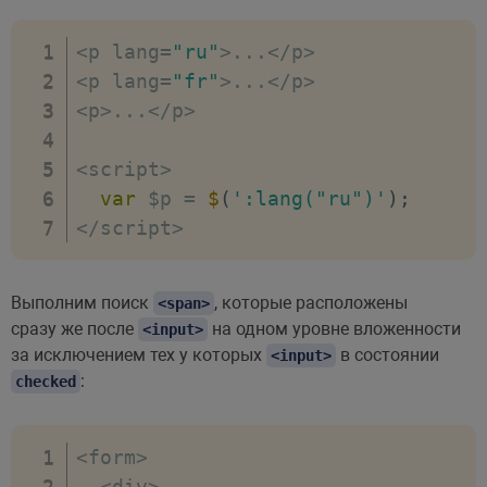
<
p lang
=
"ru"
>
...
<
/
p
>
<
p lang
=
"fr"
>
...
<
/
p
>
<
p
>
...
<
/
p
>
<
script
>
var
 $p 
=
$
(
':lang("ru")'
)
;
<
/
script
>
Выполним поиск
, которые расположены
<span>
сразу же после
на одном уровне вложенности
<input>
за исключением тех у которых
в состоянии
<input>
:
checked
<
form
>
<
div
>