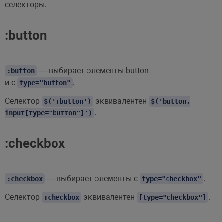
селекторы.
:button
— выбирает элементы button
:button
и с
.
type="button"
Селектор
эквивалентен
$(':button')
$('button,
.
input[type="button"]')
:checkbox
— выбирает элементы с
.
:checkbox
type="checkbox"
Селектор
эквивалентен
.
:checkbox
[type="checkbox"]