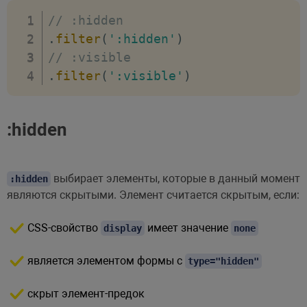
// :hidden
.
filter
(
':hidden'
)
// :visible
.
filter
(
':visible'
)
:hidden
выбирает элементы, которые в данный момент
:hidden
являются скрытыми. Элемент считается скрытым, если:
CSS-свойство
имеет значение
display
none
является элементом формы с
type="hidden"
скрыт элемент-предок