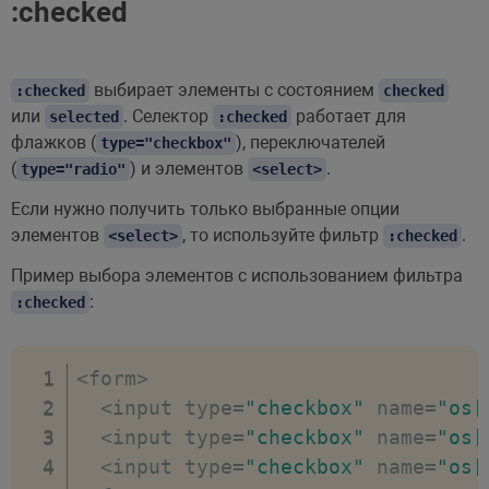
:checked
выбирает элементы с состоянием
:checked
checked
или
. Селектор
работает для
selected
:checked
флажков (
), переключателей
type="checkbox"
(
) и элементов
.
type="radio"
<select>
Если нужно получить только выбранные опции
элементов
, то используйте фильтр
.
<select>
:checked
Пример выбора элементов с использованием фильтра
:
:checked
<
form
>
<
input type
=
"checkbox"
 name
=
"os[
<
input type
=
"checkbox"
 name
=
"os[
<
input type
=
"checkbox"
 name
=
"os[