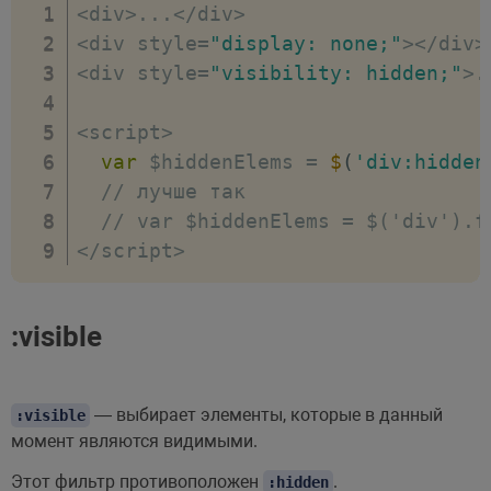
<
div
>
...
<
/
div
>
<
div style
=
"display: none;"
>
<
/
div
>
<
div style
=
"visibility: hidden;"
>
.
<
script
>
var
 $hiddenElems 
=
$
(
'div:hidden
// лучше так
// var $hiddenElems = $('div').f
<
/
script
>
:visible
— выбирает элементы, которые в данный
:visible
момент являются видимыми.
Этот фильтр противоположен
.
:hidden