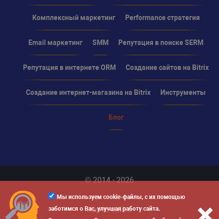
Комплексный маркетинг
Performance стратегия
Email маркетинг
SMM
Репутация в поиске SERM
Репутация в интернете ORM
Создание сайтов на Bitrix
Создание интернет-магазина на Bitrix
Инструменты
Блог
© 2014 - 2026
Мы используем cookie-файлы, с их помощью
Карта сайта
заботимся о Вас, улучшая работу сайта.