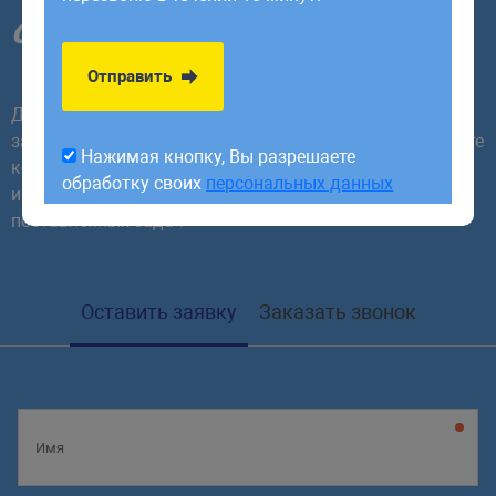
обработку своих
персональных данных
сегодня!
Отправить
Для начала сотрудничества необходимо заполнить
заявку или заказать обратный звонок. В ответ получите
Нажимая кнопку, Вы разрешаете
коммерческое предложение, которое будет содержать
обработку своих
персональных данных
индивидуальную стратегию с учетом требований и
поставленных задач
Оставить заявку
Заказать звонок