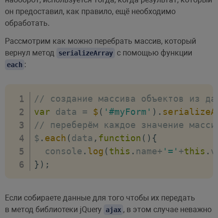
он предоставил, как правило, ещё необходимо
обработать.
Рассмотрим как можно перебрать массив, который
вернул метод
с помощью функции
serializeArray
:
each
// создание массива объектов из да
var
 data 
=
$
(
'#myForm'
)
.
serializeA
// переберём каждое значение масси
$
.
each
(
data
,
function
(
)
{
  console
.
log
(
this
.
name
+
'='
+
this
.
v
}
)
;
Если собираете данные для того чтобы их передать
в метод библиотеки jQuery
, в этом случае неважно
ajax