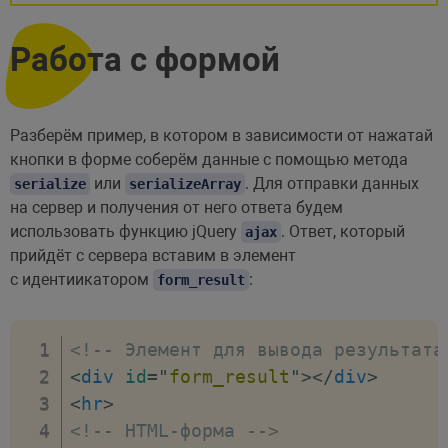
Работа с формой
Разберём пример, в котором в зависимости от нажатай
кнопки в форме соберём данные с помощью метода
или
. Для отправки данных
serialize
serializeArray
на сервер и получения от него ответа будем
использовать функцию jQuery
. Ответ, который
ajax
прийдёт с сервера вставим в элемент
с идентиикатором
:
form_result
<!-- Элемент для вывода результата
<
div
id
=
"
form_result
"
>
</
div
>
<
hr
>
<!-- HTML-форма -->