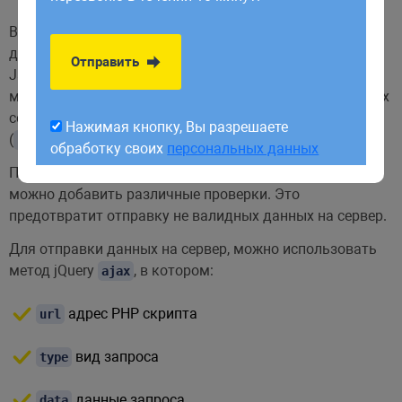
обработку своих
персональных данных
В минимальном варианте данная последовательность
действий состоит из создания пустого объекта
Отправить
JavaScript, перебора элементов формы с помощью
метода
и добавления в созданный объект данных
each
соответствующих значениям определённых атрибутов
Нажимая кнопку, Вы разрешаете
(
и
) элементов.
name
value
обработку своих
персональных данных
При необходимости, после получения данных формы
можно добавить различные проверки. Это
предотвратит отправку не валидных данных на сервер.
Для отправки данных на сервер, можно использовать
метод jQuery
, в котором:
ajax
адрес PHP скрипта
url
вид запроса
type
данные запроса
data