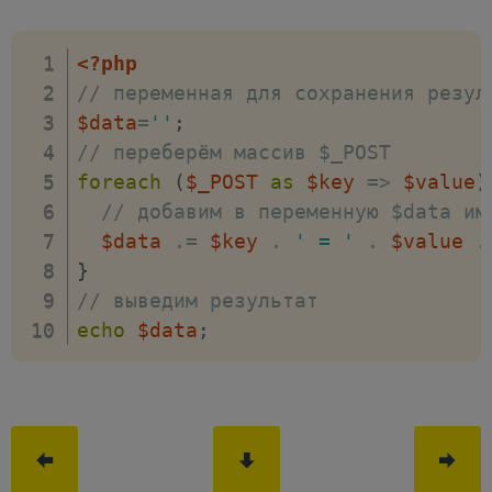
if
(
$
(
this
)
.
attr
(
'data-method'
      $data 
=
$
(
this
)
.
parent
(
'form
<?php
}
else
{
// переменная для сохранения резул
      $data 
=
$
(
this
)
.
parent
(
'form
$data
=
''
;
}
// переберём массив $_POST
// для отправки данных будем и
foreach
(
$_POST
as
$key
=>
$value
)
//   url - адрес скрипта, с по
// добавим в переменную $data им
//   type - метод отправки зап
$data
.=
$key
.
' = '
.
$value
.
//   data - данные, которые не
}
//   success - функция, котора
// выведим результат
    $
.
ajax
(
{
echo
$data
;
url
:
$
(
this
)
.
parent
(
'form'
)
.
type
:
'post'
,
data
:
 $data
,
success
:
function
(
result
)
{
$
(
'#form_result'
)
.
html
(
res