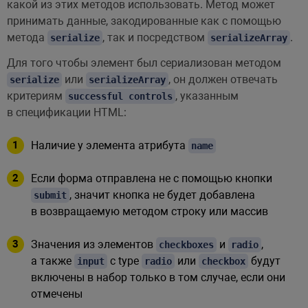
какой из этих методов использовать. Метод может
принимать данные, закодированные как с помощью
метода
, так и посредством
.
serialize
serializeArray
Для того чтобы элемент был сериализован методом
или
, он должен отвечать
serialize
serializeArray
критериям
, указанным
successful controls
в спецификации HTML:
Наличие у элемента атрибута
name
Если форма отправлена не с помощью кнопки
, значит кнопка не будет добавлена
submit
в возвращаемую методом строку или массив
Значения из элементов
и
,
checkboxes
radio
а также
с type
или
будут
input
radio
checkbox
включены в набор только в том случае, если они
отмечены