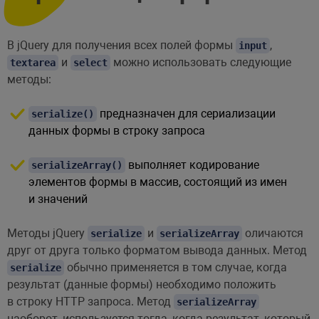
В jQuery для получения всех полей формы
,
input
и
можно использовать следующие
textarea
select
методы:
предназначен для сериализации
serialize()
данных формы в строку запроса
выполняет кодирование
serializeArray()
элементов формы в массив, состоящий из имен
и значений
Методы jQuery
и
оличаются
serialize
serializeArray
друг от друга только форматом вывода данных. Метод
обычно применяется в том случае, когда
serialize
результат (данные формы) необходимо положить
в строку HTTP запроса. Метод
serializeArray
наоборот, используется тогда, когда результат, который