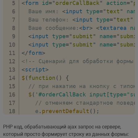
<
form
id
=
"
orderCallBack
"
action
=
"
p
  Ваше имя: 
<
input
type
=
"
text
"
nam
  Ваш телефон: 
<
input
type
=
"
text
"
  Ваше сообщение:
<
br
>
<
textarea
na
<
input
type
=
"
submit
"
name
=
"
submi
<
input
type
=
"
submit
"
name
=
"
submi
</
form
>
<!-- Сценарий для обработки формы 
<
script
>
$
(
function
(
)
{
// при нажатию на кнопку с типом
$
(
'#orderCallBack input[type="su
// отменяем стандартное поведе
    e
.
preventDefault
(
)
;
// переменная, которая будет с
PHP код, обрабатывающий ajax запрос на сервере,
var
 $data
;
который просто формирует строку из данных формы:
// в зависимости от того какую