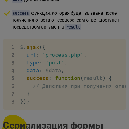
функция, которая будет вызвана после
success
получения ответа от сервера, сам ответ доступен
посредством аргумента
result
$
.
ajax
(
{
url
:
'process.php'
,
type
:
'post'
,
data
:
 $data
,
success
:
function
(
result
)
{
// Действия при получения отве
}
}
)
;
Сериализация формы