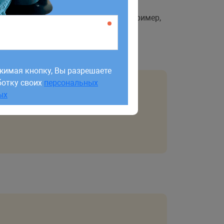
 указываем в первом параметре. Например,
:
жимая кнопку, Вы разрешаете
ботку своих
персональных
жимая кнопку, Вы разрешаете
ых
ботку своих
персональных
ых