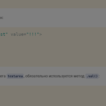
н:
est"
 value
=
"!!!"
>
тега
, обязательно используется метод
:
textarea
.val()