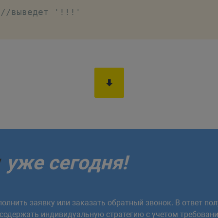
//выведет '!!!'
у
уже сегодня!
олнить заявку или заказать обратный звонок. В ответ пол
 содержать индивидуальную стратегию с учетом требовани