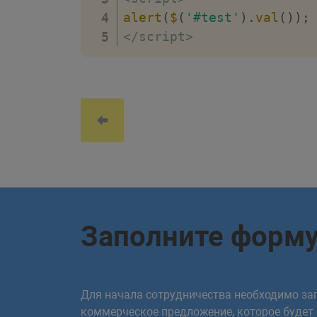
alert
(
$
(
'#test'
)
.
val
(
)
)
;
<
/
script
>
Заполните форм
Для начала сотрудничества необходимо зап
коммерческое предложение, которое будет