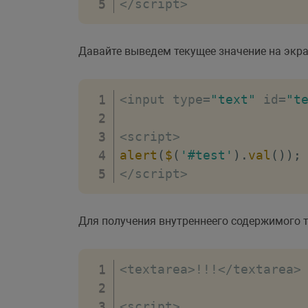
<
/
script
>
Давайте выведем текущее значение на экра
<
input type
=
"text"
 id
=
"t
<
script
>
alert
(
$
(
'#test'
)
.
val
(
)
)
;
<
/
script
>
Для получения внутреннеего содержимого 
<
textarea
>
!
!
!
<
/
textarea
>
<
script
>