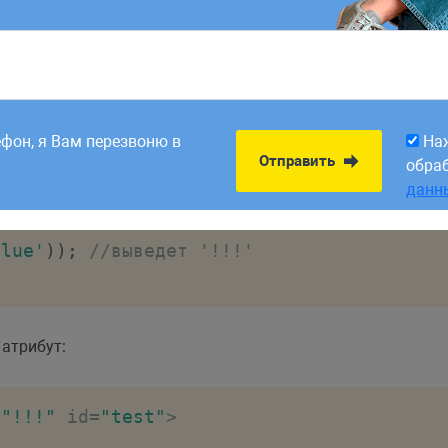
, то он вернет значения атрибута, название которого мы
бута
.
value
по его
и выводим на экран значение его атрибута
id
value
8:00. Заявки,
На
Отправить
рабатываем в первый
обра
ефон, я Вам перезвоню в
На
данн
Отправить
обра
=
"!!!"
 id
=
"test"
>
данн
alue'
)
)
;
//выведет '!!!'
 атрибут:
=
"!!!"
 id
=
"test"
>