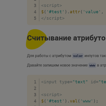
<
script
>
$
(
'#test'
)
.
attr
(
'value'
,
<
/
script
>
Считывание атрибутов
Для работы с атрибутом
инпутов та
value
Давайте запишем новое значение
в ат
www
<
input type
=
"text"
 id
=
"t
<
script
>
$
(
'#test'
)
.
val
(
'www'
)
;