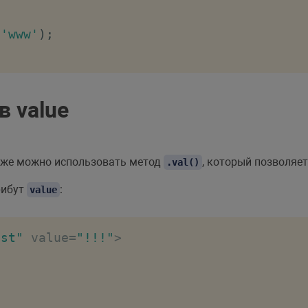
'www'
)
;
 value
кже можно использовать метод
, который позволяе
.val()
рибут
:
value
est"
 value
=
"!!!"
>