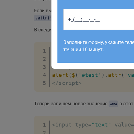
Если вызывать
с одним параметром
.attr()
мы получим значение атри
.attr('value')
В следующем примере мы получаем инпут 
Работаем по будням с 9:00 до 1
отправленные в выходные, об
Заполните форму, укажите тел
рабочий день до 12:00.
течении 10 минут.
<
input type
=
"text"
 value
<
script
>
alert
(
$
(
'#test'
)
.
attr
(
'v
<
/
script
>
Теперь запишем новое значение
в этот
www
<
input type
=
"text"
 value