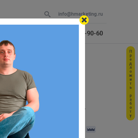
info@hmarketing.ru
+7 (925) 464-90-60
Предложить работу
 В ответ
ю с учетом
. Работает он подобно методу
.attr()
а.
мы запишем строку
'value', 'www')
www