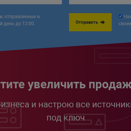
ки, отправленные в
На
Отправить
 день до 12:00.
свои
тите увеличить прода
бизнеса и настрою все источник
под ключ