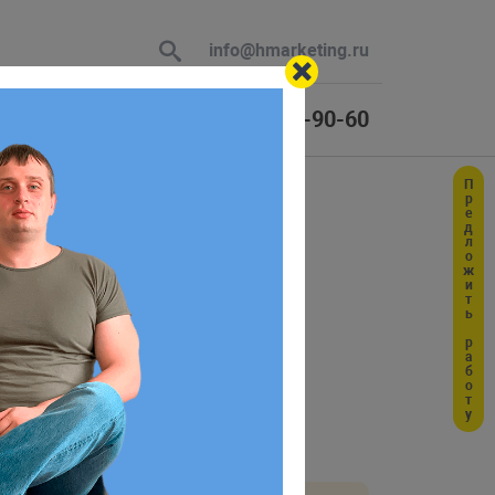
info@hmarketing.ru
+7 (925) 464-90-60
Предложить работу
 В ответ
ю с учетом
классы.