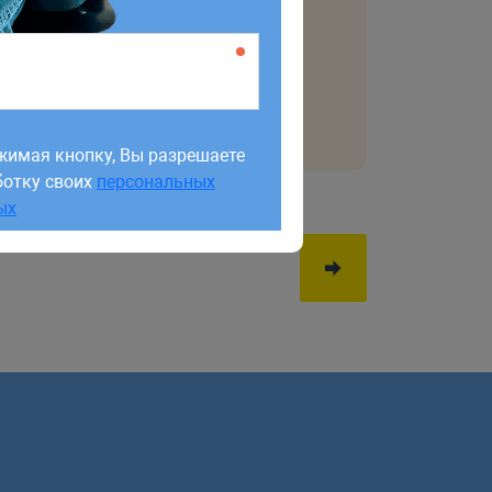
жимая кнопку, Вы разрешаете
ботку своих
персональных
жимая кнопку, Вы разрешаете
ых
ботку своих
персональных
ых