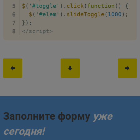
$
(
'#toggle'
)
.
click
(
function
(
)
{
$
(
'#elem'
)
.
slideToggle
(
1000
)
;
}
)
;
<
/
script
>
Заполните форму
уже
сегодня!