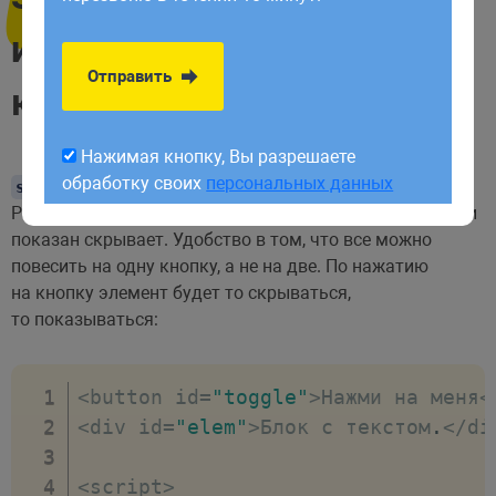
обработку своих
персональных данных
и выкатывание одной
Отправить
кнопкой
Нажимая кнопку, Вы разрешаете
обработку своих
персональных данных
это одновременно
и
.
slideToggle
slideUp
slideDown
Работает так, если элемент скрыт показывает его, если
показан скрывает. Удобство в том, что все можно
повесить на одну кнопку, а не на две. По нажатию
на кнопку элемент будет то скрываться,
то показываться:
<
button id
=
"toggle"
>
Нажми на меня
<
<
div id
=
"elem"
>
Блок с текстом
.
<
/
di
<
script
>