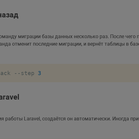
назад
манду миграции базы данных несколько раз. После чего п
да отменит последние миграции, и вернёт таблицы в базе 
back 
--
step 
3
aravel
я работы Laravel, создаётся он автоматически. Иногда пр