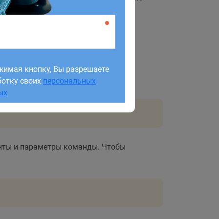
жимая кнопку, Вы разрешаете
ботку своих
персональных
жимая кнопку, Вы разрешаете
ых
ботку своих
персональных
ых
енты и параметры команды. Чтобы