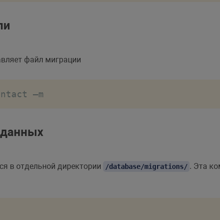
ли
вляет файл миграции
ontact –m
 данных
ся в отдельной директории
. Эта к
/database/migrations/