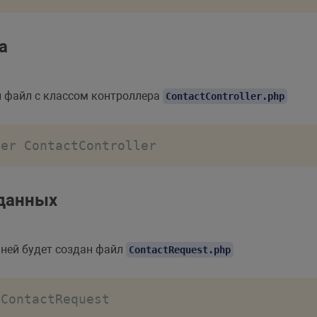
а
 файл с классом контроллера
ContactController.php
ler ContactController
 данных
в ней будет создан файл
ContactRequest.php
 ContactRequest