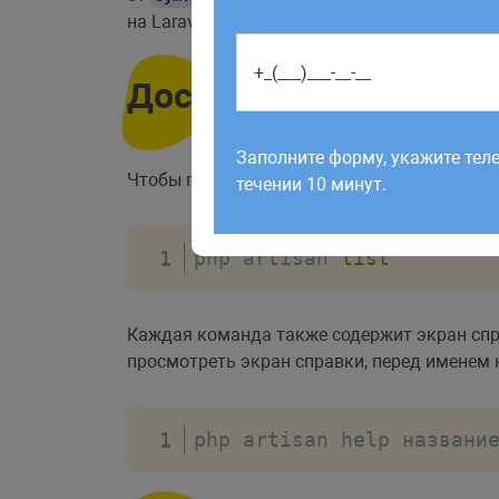
на Laravel псевдонимы.
Доступные команды
Работаем по будням с 9:00 до 1
отправленные в выходные, об
Заполните форму, укажите тел
рабочий день до 12:00.
Чтобы просмотреть список всех доступны
течении 10 минут.
php artisan 
list
Каждая команда также содержит экран спр
просмотреть экран справки, перед именем
php artisan help названи