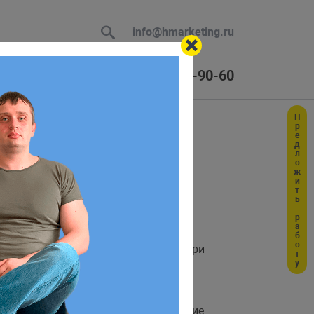
info@hmarketing.ru
+7 (925) 464-90-60
Предложить работу
 В ответ
ю с учетом
команд, которые могут помочь вам при
о сам класс наследуется
многие методы получили более похожие