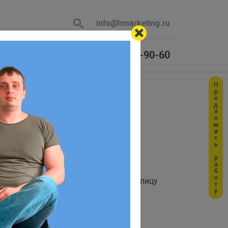
info@hmarketing.ru
+7 (925) 464-90-60
Предложить работу
 В ответ
миграции
ю с учетом
а давайте научимся добавлять в таблицу