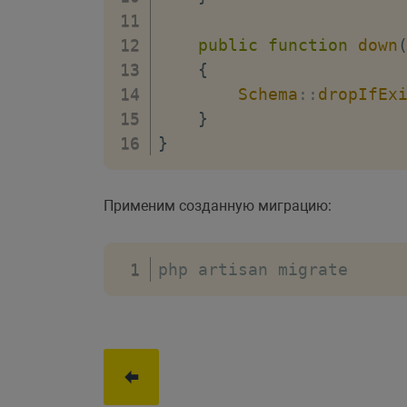
public
function
down
{
Schema
::
dropIfEx
}
}
Применим созданную миграцию:
php artisan migrate