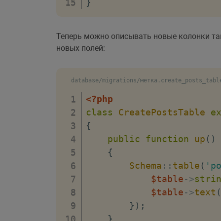
}
Теперь можно описывать новые колонки та
новых полей:
database/migrations/метка.create_posts_tabl
<?php
class
CreatePostsTable
e
{
public
function
up
(
)
{
Schema
::
table
(
'p
$table
->
stri
$table
->
text
}
)
;
}