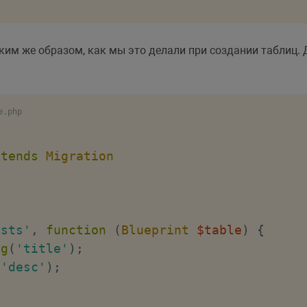
ким же образом, как мы это делали при создании таблиц.
e.php
xtends
Migration
osts'
,
function
(
Blueprint
$table
)
{
ng
(
'title'
)
;
(
'desc'
)
;