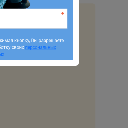
жимая кнопку, Вы разрешаете
ботку своих
персональных
жимая кнопку, Вы разрешаете
ых
ботку своих
персональных
ых