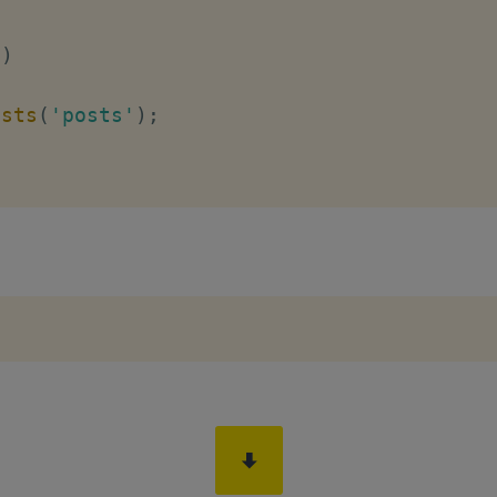
(
)
ists
(
'posts'
)
;