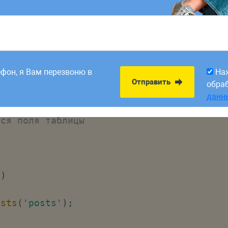
e.php
xtends
Migration
8:00. Заявки,
На
Отправить
рабатываем в первый
обра
ефон, я Вам перезвоню в
На
данн
Отправить
обра
данн
osts'
,
function
(
Blueprint
$table
)
{
тся поля таблицы
(
)
ists
(
'posts'
)
;