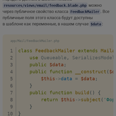
можно
resources/views/email/feedback.blade.php
через публичное свойство класса
. Все
FeedbackMailer
публичные поля этого класса будут доступны
в шаблоне как переменные, в нашем случае
:
$data
app/Mail/FeedbackMailer.php
class
FeedbackMailer
extends
Maila
use
Queueable
,
 SerializesModel
public
$data
;
public
function
__construct
(
$d
$this
->
data
=
$data
;
}
public
function
build
(
)
{
return
$this
->
subject
(
'Фор
}
}