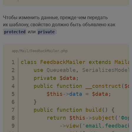
Чтобы изменить данные, прежде чем передать
их шаблону, свойство должно быть объявлено как
или
:
protected
private
app/Mail/FeedbackMailer.php
class
FeedbackMailer
extends
Maila
use
Queueable
,
 SerializesModel
private
$data
;
public
function
__construct
(
$d
$this
->
data
=
$data
;
}
public
function
build
(
)
{
return
$this
->
subject
(
'Фор
->
view
(
'email.feedback