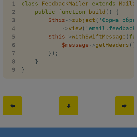
class
FeedbackMailer
extends
Maila
public
function
build
(
)
{
$this
->
subject
(
'Форма обра
->
view
(
'email.feedback
$this
->
withSwiftMessage
(
fu
$message
->
getHeaders
(
)
}
)
;
}
}