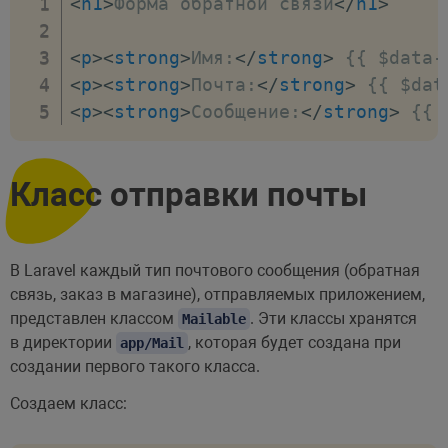
<
h1
>
Форма обратной связи
</
h1
>
    document
.
querySelector
(
"#btn"
)
ajaxForm
(
)
;
<
p
>
<
strong
>
Имя:
</
strong
>
 {{ $data-
        event
.
preventDefault
(
)
;
<
p
>
<
strong
>
Почта:
</
strong
>
 {{ $dat
}
)
;
<
p
>
<
strong
>
Сообщение:
</
strong
>
 {{ 
function
ajaxForm
(
)
{
// Форма
let
 form 
=
 document
.
queryS
Класс отправки почты
// Поля формы
let
 token 
=
 form
.
querySele
let
 name 
=
 form
.
querySelec
В Laravel каждый тип почтового сообщения (обратная
let
 email 
=
 form
.
querySele
связь, заказ в магазине), отправляемых приложением,
let
 message 
=
 form
.
querySe
представлен классом
. Эти классы хранятся
Mailable
let
 image 
=
 form
.
querySele
в директории
, которая будет создана при
app/Mail
// Предупреждения формы
создании первого такого класса.
let
 errorName 
=
 form
.
query
Создаем класс:
let
 errorEmail 
=
 form
.
quer
let
 errorMessage 
=
 form
.
qu