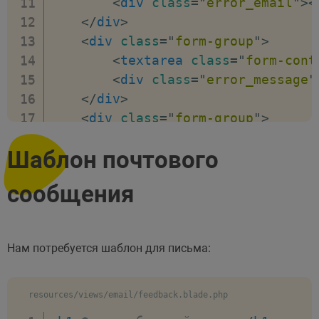
<
div
class
=
"
error_email
"
>
<
// В метод Mail::to первым
</
div
>
Mail
::
to
(
$data
->
email
)
->
se
<
div
class
=
"
form-group
"
>
// Возвращаем в AJAX запро
<
textarea
class
=
"
form-cont
return
response
(
)
->
json
(
[
'
<
div
class
=
"
error_message
"
}
</
div
>
}
<
div
class
=
"
form-group
"
>
<
input
type
=
"
file
"
class
=
"
Шаблон почтового
<
div
class
=
"
error_image
"
>
<
</
div
>
сообщения
<
div
class
=
"
form-group
"
>
<
button
id
=
"
btn
"
type
=
"
sub
</
div
>
Нам потребуется шаблон для письма:
</
form
>
<
script
>
resources/views/email/feedback.blade.php
// Находим кнопку отправки фор