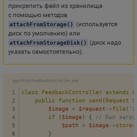
->
view
(
'email.feedback'
)
;
прикрепить файл из хранилища
}
с помощью методов
}
(используется
attachFromStorage()
диск по умолчанию) или
(диск надо
attachFromStorageDisk()
указать самостоятельно).
app/Http/FeedbackController.php
class
FeedbackController
extends
C
public
function
send
(
Request
$
$image
=
$request
->
file
(
'i
if
(
$image
)
{
// был загру
$path
=
$image
->
store
(
}