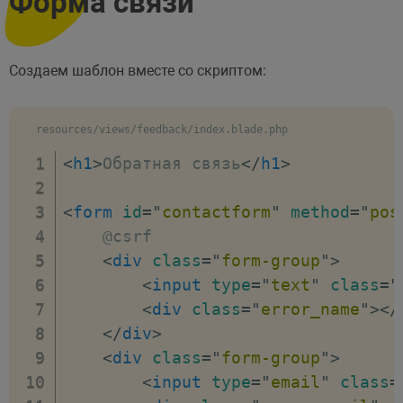
Форма связи
// Название файла
$raw
=
$image
->
get
(
)
;
// Расширение файла
Создаем шаблон вместе со скриптом:
$ext
=
$image
->
extensi
}
// Создаем динамический об
resources/views/feedback/index.blade.php
$data
=
new
stdClass
(
)
;
<
h1
>
Обратная связь
</
h1
>
// Данные из поля формы na
$data
->
name
=
$request
->
na
<
form
id
=
"
contactform
"
method
=
"
pos
// Данные из поля формы em
    @csrf

$data
->
email
=
$request
->
e
<
div
class
=
"
form-group
"
>
// Данные из поля формы me
<
input
type
=
"
text
"
class
=
"
$data
->
message
=
$request
-
<
div
class
=
"
error_name
"
>
</
// Тернарная проверка назв
</
div
>
$data
->
image
=
$raw
??
nul
<
div
class
=
"
form-group
"
>
// Тернарная проверка расш
<
input
type
=
"
email
"
class
=
$data
->
ext
=
$ext
??
null
;