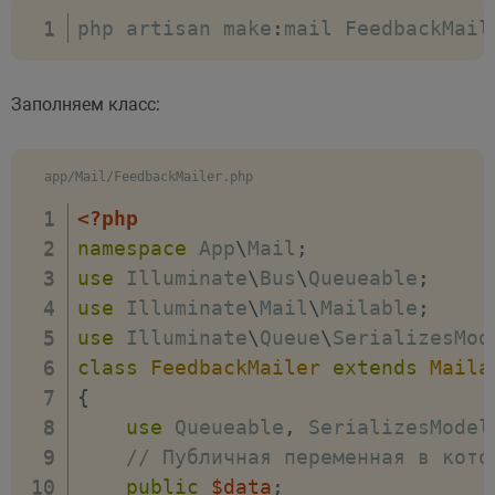
php artisan make
let
 errorImage 
:
mail FeedbackMail
=
 form
.
quer
//debugger;
fetch
(
"/feedback"
,
{
Заполняем класс:
headers
:
{
"Content-Type"
"Accept"
:
"app
app/Mail/FeedbackMailer.php
"X-Requested-W
<?php
"X-CSRF-TOKEN"
namespace
App
\
Mail
;
}
,
use
Illuminate
\
Bus
\
Queueable
;
method
:
'post'
,
use
Illuminate
\
Mail
\
Mailable
;
credentials
:
"same
use
Illuminate
\
Queue
\
SerializesMod
body
:
JSON
.
stringi
class
FeedbackMailer
extends
Maila
name
:
 name
,
{
email
:
 email
,
use
Queueable
,
 SerializesModel
message
:
 messa
// Публичная переменная в кото
image
:
 image

public
$data
;