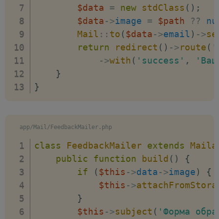
$data
=
new
stdClass
(
)
;
$data
->
image
=
$path
??
nu
Mail
::
to
(
$data
->
email
)
->
se
return
redirect
(
)
->
route
(
'
->
with
(
'success'
,
'Ваш
}
}
app/Mail/FeedbackMailer.php
class
FeedbackMailer
extends
Maila
public
function
build
(
)
{
if
(
$this
->
data
->
image
)
{
$this
->
attachFromStora
}
$this
->
subject
(
'Форма обра