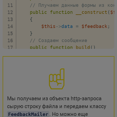
}
)
// Плучаем данные формы из кон
}
)
public
function
__construct
(
$f
.
then
(
(
res
)
=>
{
{
return
 res
.
json
(
)
;
$this
->
data
=
$feedback
;
}
)
}
.
then
(
(
data
)
=>
{
// Создаем сообщение
                data
.
errors
.
name 
?
public
function
build
(
)
                data
.
errors
.
email 
{
                data
.
errors
.
messag
if
(
$this
->
data
->
image
)
{
                data
.
errors
.
image 
$this
->
attachData
(
$thi
}
)
}
.
catch
(
function
(
error
)
// От кого письмо
                console
.
log
(
error
)
$this
->
from
(
'noreply@auror
}
)
;
// Тема письма
Мы получаем из объекта http-запроса
}
->
subject
(
'Форма обратной 
сырую строку файла и передаем классу
</
script
>
// Вызываем представление
. Но можно еще
FeedbackMailer