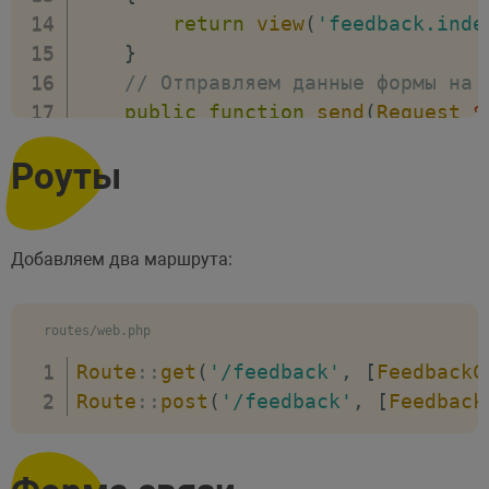
return
view
(
'feedback.inde
}
// Отправляем данные формы на 
public
function
send
(
Request
$
{
Роуты
// Валидация полей формы
$request
->
validate
(
[
'name'
=>
'required'
,
'email'
=>
'required'
,
Добавляем два маршрута:
'message'
=>
'required
'image'
=>
'mimes:jpeg
routes/web.php
]
)
;
Route
::
get
(
'/feedback'
,
[
FeedbackC
// Переменная с файлом
Route
::
post
(
'/feedback'
,
[
Feedback
$image
=
$request
->
file
(
'i
// Проверка загрузки файла
if
(
$image
)
{