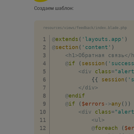
// Редирект чере
Создаем шаблон:
return
redirect
(
// Вывод соо
resources/views/feedback/index.blade.php
->
with
(
'succ
}
@
extends
(
'layouts.app'
)
}
@
section
(
'content'
)
<
h1
>
Обратная связь
<
/
    @
if
(
session
(
'succes
<
div 
class
=
"aler
{
{
session
(
'
<
/
div
>
    @
endif
    @
if
(
$errors
->
any
(
)
)
<
div 
class
=
"aler
<
ul
>
            @
foreach
(
$e