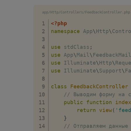
app/Http/Controllers/FeedbackController.php
<?php
namespace
App
\
Http
\
Contr
use
stdClass
;
use
App
\
Mail
\
FeedbackMai
use
Illuminate
\
Http
\
Requ
use
Illuminate
\
Support
\
F
class
FeedbackController
// Выводим форму на 
public
function
inde
return
view
(
'fee
}
// Отправляем данные