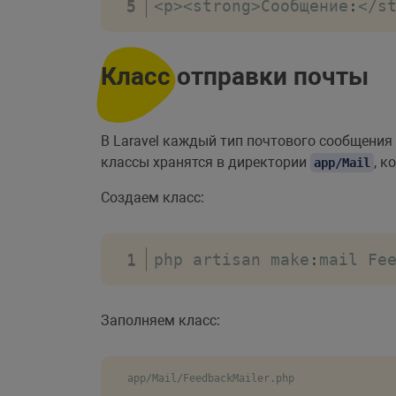
<
p
>
<
strong
>
Сообщение
:
<
/
s
                  requir
<
/
div
>
<
div 
class
=
"form
Класс отправки почты
<
button type
<
/
div
>
<
/
form
>
В Laravel каждый тип почтового сообщения
@endsection
классы хранятся в директории
, к
app/Mail
Создаем класс:
php artisan make
:
mail Fe
Заполняем класс:
app/Mail/FeedbackMailer.php