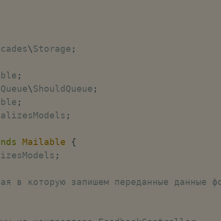
acades
\
Storage
;
able
;
\
Queue
\
ShouldQueue
;
able
;
ializesModels
;
ends
Mailable
{
lizesModels
;
ная в которую запишем переданные данные ф