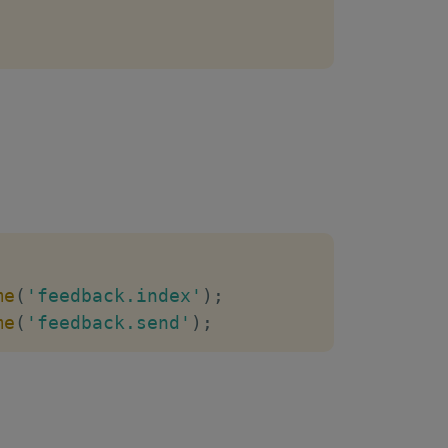
me
(
'feedback.index'
)
;
me
(
'feedback.send'
)
;
 будет отправка письма, вторым методом пе