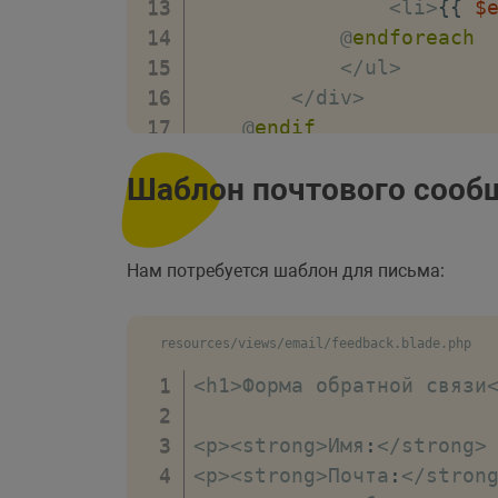
<
li
>
{
{
$
            @
endforeach
<
/
ul
>
<
/
div
>
    @
endif
<
form method
=
"post"
 
Шаблон почтового сооб
        @csrf

<
div 
class
=
"form
<
input type
=
Нам потребуется шаблон для письма:
                   requi
<
/
div
>
<
div 
class
=
"form
resources/views/email/feedback.blade.php
<
input type
=
<
h1
>
Форма обратной связи
                   requi
<
/
div
>
<
p
>
<
strong
>
Имя
:
<
/
strong
>
<
div 
class
=
"form
<
p
>
<
strong
>
Почта
:
<
/
stron
<
textarea 
class
=