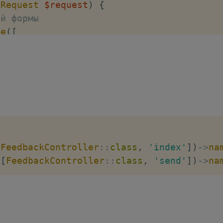
(
Request
$request
)
{
ей формы
te
(
[
equired|max:100'
,
required|email|max:100'
,
'required|max:500'
,
ический объект
lass
(
)
;
я формы name
equest
->
name
;
[
FeedbackController
::
class
,
'index'
]
)
->
na
я формы email
[
FeedbackController
::
class
,
'send'
]
)
->
na
request
->
email
;
я формы message
$request
->
message
;
:to первым аргументом передаем почту куда
email
)
->
send
(
new
FeedbackMailer
(
$data
)
)
;