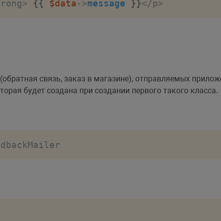
trong
>
{
{
$data
->
message
}
}
<
/
p
>
ed maxlength
=
"500"
 rows
=
"3"
>
{
{
old
(
'messa
-group"
>
=
"submit"
class
=
"btn btn-primary"
>
Отправи
 (обратная связь, заказ в магазине), отправляемых прило
оторая будет создана при создании первого такого класса.
edbackMailer