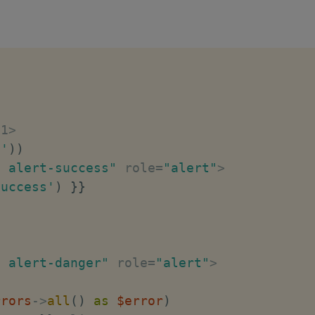
з имя роута на ту же страницу с формой
)
->
route
(
'feedback.index'
)
бщения
ess'
,
'Ваше сообщение успешно отправлено'
h1
>
s'
)
)
t alert-success"
 role
=
"alert"
>
success'
)
}
}
t alert-danger"
 role
=
"alert"
>
rrors
->
all
(
)
as
$error
)