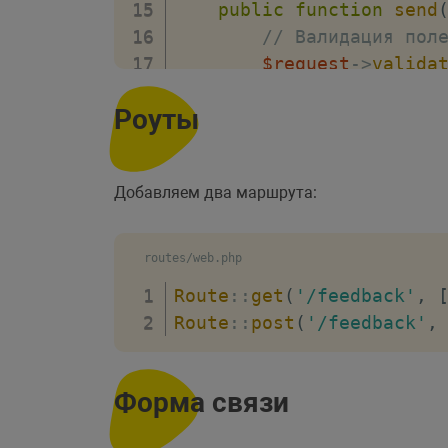
public
function
send
// Валидация пол
$request
->
valida
'name'
=>
'r
Роуты
'email'
=>
'
'message'
=>
]
)
;
Добавляем два маршрута:
// Создаем динам
$data
=
new
stdC
// Данные из пол
routes/web.php
$data
->
name
=
$r
Route
::
get
(
'/feedback'
,
// Данные из пол
Route
::
post
(
'/feedback'
,
$data
->
email
=
$
// Данные из пол
$data
->
message
=
Форма связи
// В метод Mail:
Mail
::
to
(
$data
->