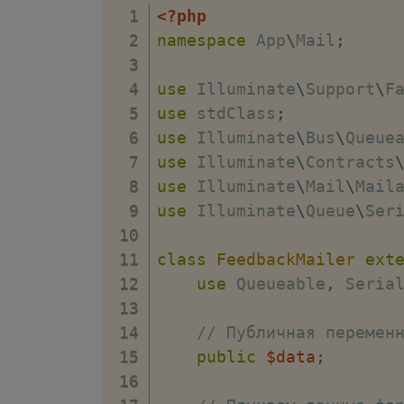
<?php
namespace
App
\
Mail
;
use
Illuminate
\
Support
\
F
use
stdClass
;
use
Illuminate
\
Bus
\
Queue
use
Illuminate
\
Contracts
use
Illuminate
\
Mail
\
Mail
use
Illuminate
\
Queue
\
Ser
class
FeedbackMailer
ext
use
Queueable
,
 Seria
// Публичная перемен
public
$data
;