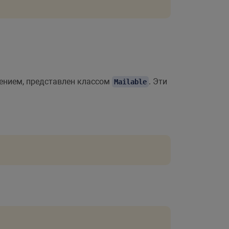
ge'
)
??
''
}
}
<
/
textarea
>
ть
<
/
button
>
жением, представлен классом
. Эти
Mailable