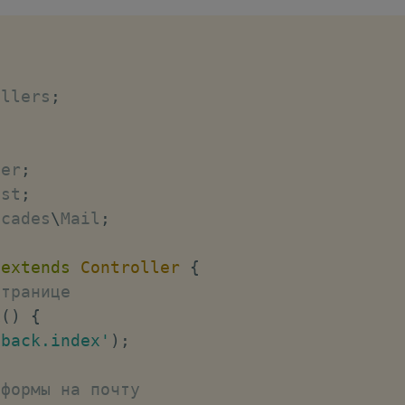
ollers
;
ler
;
est
;
acades
\
Mail
;
extends
Controller
{
странице
x
(
)
{
dback.index'
)
;
 формы на почту