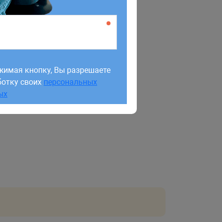
жимая кнопку, Вы разрешаете
ботку своих
персональных
жимая кнопку, Вы разрешаете
ых
ботку своих
персональных
ых