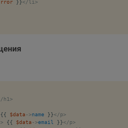
error
}
}
<
/
li
>
action
=
"{{ route('feedback.send') }}"
>
щения
-group"
>
"text"
class
=
"form-control"
 name
=
"name"
 p
red maxlength
=
"100"
 value
=
"{{ old('name')
-group"
>
"email"
class
=
"form-control"
 name
=
"email"
<
/
h1
>
red maxlength
=
"100"
 value
=
"{{ old('email'
{
{
$data
->
name
}
}
<
/
p
>
-group"
>
g
>
{
{
$data
->
email
}
}
<
/
p
>
"form-control"
 name
=
"message"
 placeholder