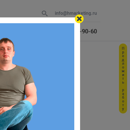
info@hmarketing.ru
+7 (925) 464-90-60
Предложить работу
 В ответ
ю с учетом