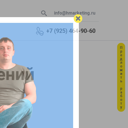
info@hmarketing.ru
+7 (925) 464-90-60
Предложить работу
 В ответ
ений
ю с учетом