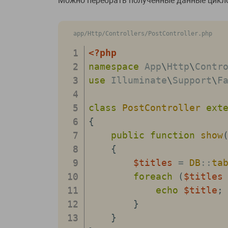
Можно перебрать полученные данные цикл
app/Http/Controllers/PostController.php
<?php
namespace
App
\
Http
\
Contr
use
Illuminate
\
Support
\
F
class
PostController
ext
{
public
function
show
{
$titles
=
DB
::
ta
foreach
(
$titles
echo
$title
;
}
}