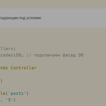
дпадающие под условие:
ollers
;
acades
\
DB
;
// подключаем фасад DB
ends
Controller
(
)
ble
(
'posts'
)
'
,
'3'
)