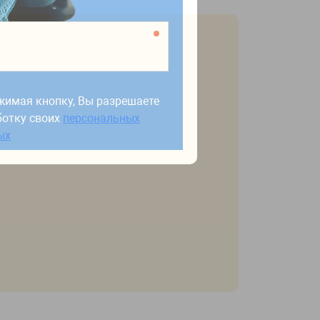
жимая кнопку, Вы разрешаете
ботку своих
персональных
жимая кнопку, Вы разрешаете
ых
ботку своих
персональных
ых