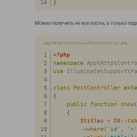
}
Можно получить не все посты, а только по
app/Http/Controllers/PostController.php
<?php
namespace
App
\
Http
\
Contr
use
Illuminate
\
Support
\
F
class
PostController
ext
{
public
function
show
{
$titles
=
DB
::
ta
->
where
(
'id'
,
'>