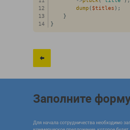
->
pluck
(
'title'
)
dump
(
$titles
)
;
}
}
Заполните форм
Для начала сотрудничества необходимо зап
коммерческое предложение, которое будет