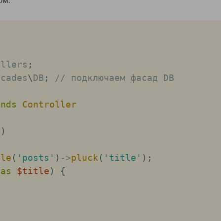
ом:
ollers
;
acades
\
DB
;
// подключаем фасад DB
ends
Controller
(
)
ble
(
'posts'
)
->
pluck
(
'title'
)
;
as
$title
)
{