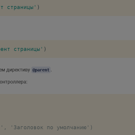
нт страницы'
)
тент страницы'
)
уем директиву
.
@parent
онтроллера:
', 'Заголовок по умолчанию')
