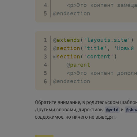
<
p
>
Это контент замещ
@endsection
@
extends
(
'layouts.site'
)
@
section
(
'title'
,
'Новый
@
section
(
'content'
)
    @
parent
<
p
>
Это контент допол
@endsection
Обратите внимание, в родительском шабло
Другими словами, директивы
и
@yeld
@sho
содержимое, но ничего не выводят.