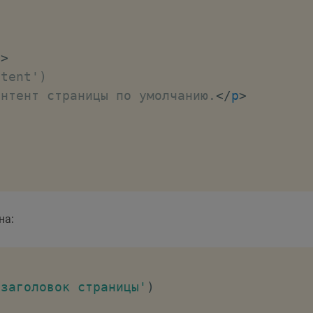
"
>
tent')

онтент страницы по умолчанию.
</
p
>
на:
 заголовок страницы'
)