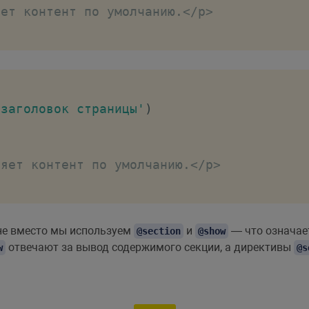
ает контент по умолчанию
.
<
/
p
>
 заголовок страницы'
)
няет контент по умолчанию
.
<
/
p
>
не вместо мы используем
и
— что означае
@section
@show
отвечают за вывод содержимого секции, а директивы
w
@s