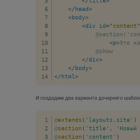
</
title
>
</
head
>
<
body
>
<
div
id
=
"
content
            @section('con
<
p
>
Это к
            @show

</
div
>
</
body
>
</
html
>
И создадим два варианта дочернего шабло
@
extends
(
'layouts.site'
)
@
section
(
'title'
,
'Новый
@
section
(
'content'
)