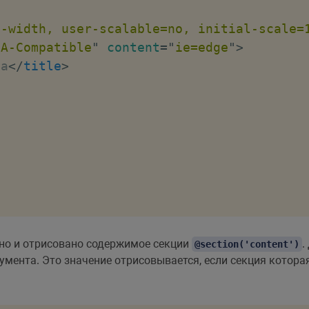
"
e-width, user-scalable=no, initial-scale=
UA-Compatible
"
content
=
"
ie=edge
"
>
га
</
title
>
но и отрисовано содержимое секции
.
@section('content')
умента. Это значение отрисовывается, если секция котора