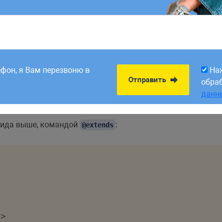
8:00. Заявки,
На
Отправить
рабатываем в первый
обра
ефон, я Вам перезвоню в
На
данн
/
h1
>
Отправить
обра
данн
вида выше, командой
:
@extends
"
>