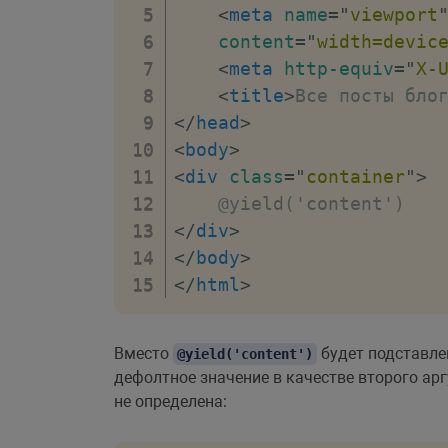
<
meta
name
=
"
viewport
content
=
"
width=devic
<
meta
http-equiv
=
"
X-
<
title
>
Все посты бло
</
head
>
<
body
>
<
div
class
=
"
container
"
>
</
div
>
</
body
>
</
html
>
Вместо
будет подставле
@yield('content')
дефолтное значение в качестве второго арг
не определена: