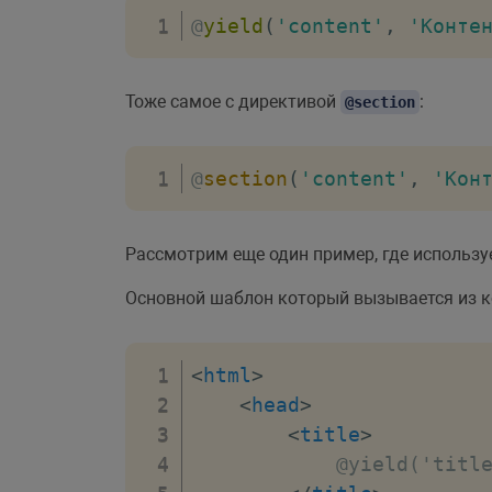
@
yield
(
'content'
,
'Конте
Тоже самое с директивой
:
@section
@
section
(
'content'
,
'Кон
Рассмотрим еще один пример, где использ
Основной шаблон который вызывается из к
<
html
>
<
head
>
<
title
>
            @yield('title