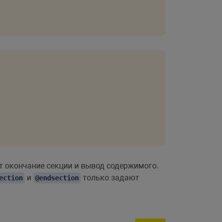
т окончание секции и вывод содержимого.
и
только задают
ection
@endsection