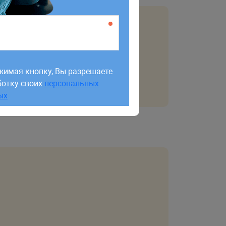
жимая кнопку, Вы разрешаете
ботку своих
персональных
жимая кнопку, Вы разрешаете
ых
ботку своих
персональных
ых