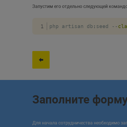
Запустим его отдельно следующей командо
php artisan db
:
seed 
--
cl
Заполните форм
Для начала сотрудничества необходимо зап