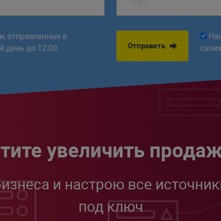
ки, отправленные в
На
Отправить
 день до 12:00.
свои
тите увеличить прода
бизнеса и настрою все источник
под ключ