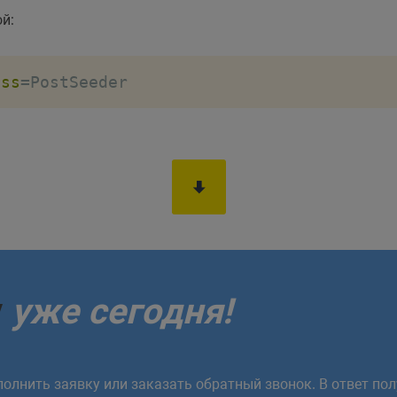
й:
ass
=
PostSeeder
у
уже сегодня!
олнить заявку или заказать обратный звонок. В ответ пол