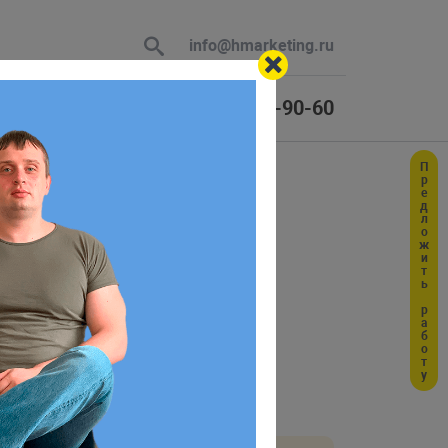
info@hmarketing.ru
+7 (925) 464-90-60
Предложить работу
 В ответ
в
ю с учетом
м классам.