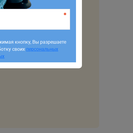
жимая кнопку, Вы разрешаете
ботку своих
персональных
жимая кнопку, Вы разрешаете
ых
ботку своих
персональных
ых