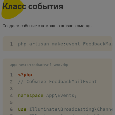
Класс события
$this
->
data
=
$feedback
;
}
// Создаем сообщение
public
function
build
(
)
{
Создаем событие с помощью artisan-команды:
// От кого письмо
return
$this
->
from
(
'norepl
php artisan make
:
event FeedbackMai
// Тема письма
->
subject
(
'Форма обратной 
// Вызываем представление 
App/Events/FeedbackMailEvent.php
->
view
(
'email.feedback'
,
[
}
<?php
}
// Событие FeedbackMailEvent
namespace
App
\
Events
;
use
Illuminate
\
Broadcasting
\
Channe