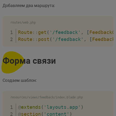
// Создаем динамический об
Добавляем два маршрута:
$data
=
new
stdClass
(
)
;
// Данные из поля формы na
routes/web.php
$data
->
name
=
$request
->
na
Route
::
get
(
'/feedback'
,
[
FeedbackC
// Данные из поля формы em
Route
::
post
(
'/feedback'
,
[
Feedback
$data
->
email
=
$request
->
e
// Данные из поля формы me
$data
->
message
=
$request
-
Форма связи
// В метод Mail::to первым
//Mail::to($data->email)->
// Вместо отправки письма 
Создаем шаблон:
event
(
new
FeedbackMailEven
// Редирект через имя роут
return
redirect
(
)
->
route
(
'
resources/views/feedback/index.blade.php
// Вывод сообщения
@
extends
(
'layouts.app'
)
->
with
(
'success'
,
'Ваш
@
section
(
'content'
)