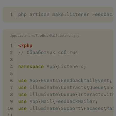
{
return
[
]
;
php artisan make
:
listener Feedback
}
}
App/Listeners/FeedbackMailListener.php
<?php
// Обработчик события
namespace
App
\
Listeners
;
use
App
\
Events
\
FeedbackMailEvent
;
use
Illuminate
\
Contracts
\
Queue
\
Sho
use
Illuminate
\
Queue
\
InteractsWith
use
App
\
Mail
\
FeedbackMailer
;
use
Illuminate
\
Support
\
Facades
\
Mai