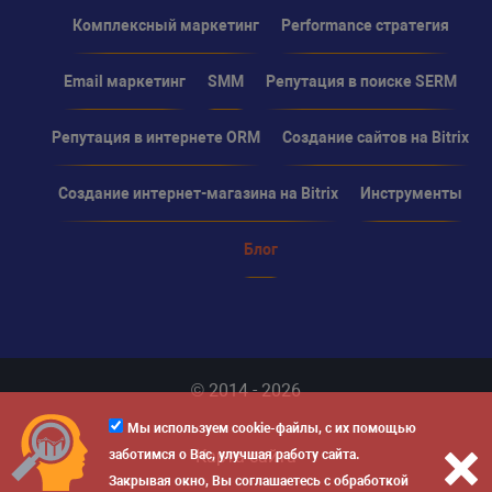
Комплексный маркетинг
Performance стратегия
Email маркетинг
SMM
Репутация в поиске SERM
Репутация в интернете ORM
Создание сайтов на Bitrix
Создание интернет-магазина на Bitrix
Инструменты
Блог
© 2014 - 2026
Мы используем cookie-файлы, с их помощью
Карта сайта
заботимся о Вас, улучшая работу сайта.
Закрывая окно, Вы соглашаетесь с обработкой