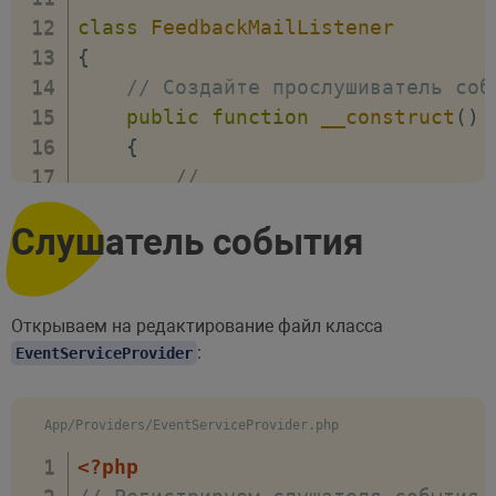
class
FeedbackMailListener
{
// Создайте прослушиватель соб
public
function
__construct
(
)
{
//
}
Слушатель события
// Обработайте событие @return
public
function
handle
(
Feedbac
{
// обрабатываем событие, т
Открываем на редактирование файл класса
:
EventServiceProvider
Mail
::
to
(
$event
->
data
->
ema
}
}
App/Providers/EventServiceProvider.php
<?php