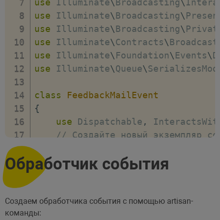
use
Illuminate
\
Broadcasting
\
Intera
use
Illuminate
\
Broadcasting
\
Presen
use
Illuminate
\
Broadcasting
\
Privat
use
Illuminate
\
Contracts
\
Broadcast
use
Illuminate
\
Foundation
\
Events
\
D
use
Illuminate
\
Queue
\
SerializesMod
class
FeedbackMailEvent
{
use
Dispatchable
,
 InteractsWit
// Создайте новый экземпляр со
public
function
__construct
(
$d
Обработчик события
{
$this
->
data
=
$data
;
}
// Определите каналы, по котор
Создаем обработчика события с помощью artisan-
команды:
public
function
broadcastOn
(
)