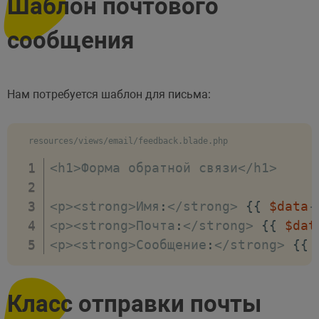
Шаблон почтового
        @csrf

<
div 
class
=
"form-group"
>
сообщения
<
input type
=
"text"
cla
                   required maxlen
<
/
div
>
Нам потребуется шаблон для письма:
<
div 
class
=
"form-group"
>
<
input type
=
"email"
cl
                   required maxlen
resources/views/email/feedback.blade.php
<
/
div
>
<
h1
>
Форма обратной связи
<
/
h1
>
<
div 
class
=
"form-group"
>
<
textarea 
class
=
"form-cont
<
p
>
<
strong
>
Имя
:
<
/
strong
>
{
{
$data
-
                  required maxleng
<
p
>
<
strong
>
Почта
:
<
/
strong
>
{
{
$dat
<
/
div
>
<
p
>
<
strong
>
Сообщение
:
<
/
strong
>
{
{
<
div 
class
=
"form-group"
>
<
button type
=
"submit"
<
/
div
>
Класс отправки почты
<
/
form
>