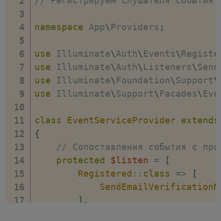
// Регистрируем слушателя события
namespace
App
\
Providers
;
use
Illuminate
\
Auth
\
Events
\
Registe
use
Illuminate
\
Auth
\
Listeners
\
Send
use
Illuminate
\
Foundation
\
Support
\
use
Illuminate
\
Support
\
Facades
\
Eve
class
EventServiceProvider
extends
{
// Сопоставления события с про
protected
$listen
=
[
Registered
::
class
=>
[
SendEmailVerificationN
]
,
// Класс события при отпра