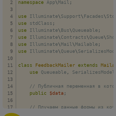
namespace
App
\
Mail
;
use
Illuminate
\
Support
\
Facades
\
Sto
use
stdClass
;
use
Illuminate
\
Bus
\
Queueable
;
use
Illuminate
\
Contracts
\
Queue
\
Sho
use
Illuminate
\
Mail
\
Mailable
;
use
Illuminate
\
Queue
\
SerializesMod
class
FeedbackMailer
extends
Maila
use
Queueable
,
 SerializesModel
// Публичная переменная в кото
public
$data
;
// Плучаем данные формы из кон
public
function
__construct
(
st