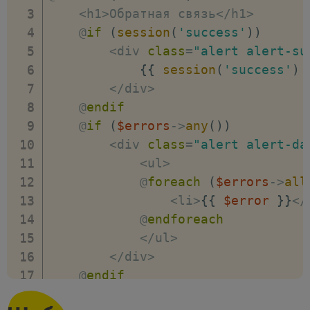
}
<
h1
>
Обратная связь
<
/
h1
>
}
    @
if
(
session
(
'success'
)
)
<
div 
class
=
"alert alert-su
{
{
session
(
'success'
)
<
/
div
>
    @
endif
    @
if
(
$errors
->
any
(
)
)
<
div 
class
=
"alert alert-da
<
ul
>
            @
foreach
(
$errors
->
all
<
li
>
{
{
$error
}
}
<
/
            @
endforeach
<
/
ul
>
<
/
div
>
    @
endif
<
form method
=
"post"
 action
=
"{{