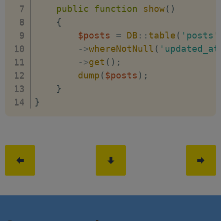
public
function
show
(
)
{
$posts
=
DB
::
table
(
'posts'
->
whereNotNull
(
'updated_at
->
get
(
)
;
dump
(
$posts
)
;
}
}