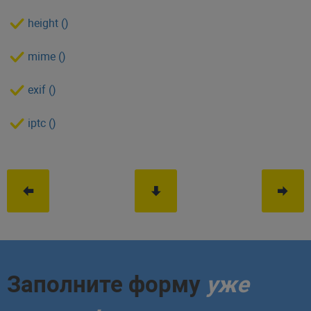
height ()
mime ()
exif ()
iptc ()
Заполните форму
уже