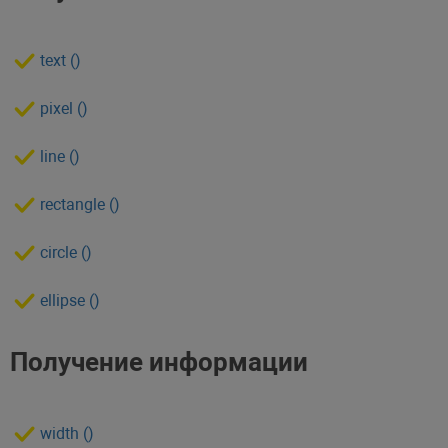
text ()
pixel ()
line ()
rectangle ()
circle ()
ellipse ()
Получение информации
width ()