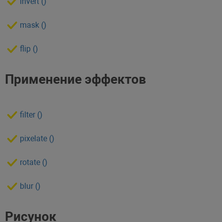
invert ()
mask ()
flip ()
Применение эффектов
filter ()
pixelate ()
rotate ()
blur ()
Рисунок