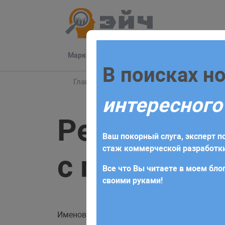
Маркетинг
Разработка
Техподдер
Заполните 
В поисках н
Главная
Блог
Laravel
Редирект на и
интересного
Для начала сотрудничества нео
Редирект 
получите коммерческое предлож
Ваш покорный слуга, эксперт по
требований и поставленных за
стаж коммерческой разработки
с парамет
Все что Вы читаете в моем блог
своими руками!
Именованный маршрут может иметь парам