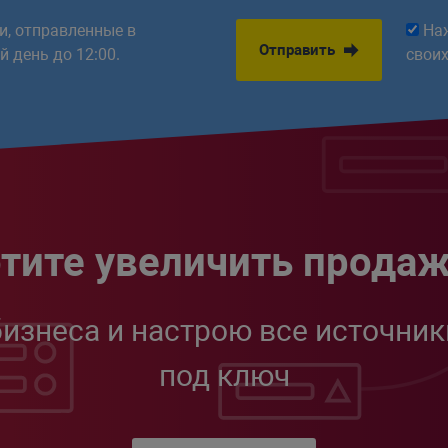
ки, отправленные в
На
Отправить
 день до 12:00.
свои
тите увеличить прода
бизнеса и настрою все источник
под ключ