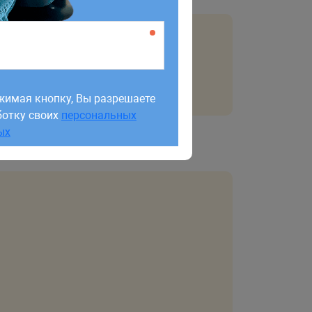
жимая кнопку, Вы разрешаете
ботку своих
персональных
жимая кнопку, Вы разрешаете
ых
ботку своих
персональных
ых
тром метода
:
route