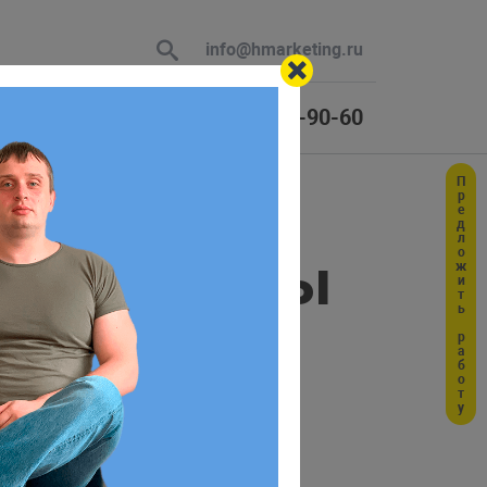
info@hmarketing.ru
+7 (925) 464-90-60
Предложить работу
 В ответ
 маршруты
ю с учетом