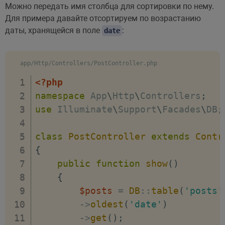
Можно передать имя столбца для сортировки по нему.
Для примера давайте отсортируем по возрастанию
даты, хранящейся в поле
:
date
app/Http/Controllers/PostController.php
<?php
namespace
App
\
Http
\
Controllers
;
use
Illuminate
\
Support
\
Facades
\
DB
;
class
PostController
extends
Contr
{
public
function
show
(
)
{
$posts
=
DB
::
table
(
'posts'
->
oldest
(
'date'
)
->
get
(
)
;