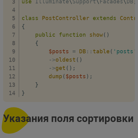
use
Illuminate
\
Support
\
Facades
\
DB
;
class
PostController
extends
Contr
{
public
function
show
(
)
{
$posts
=
DB
::
table
(
'posts'
->
oldest
(
)
->
get
(
)
;
dump
(
$posts
)
;
}
}
Указания поля сортировки