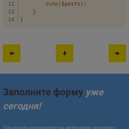
dump
(
$posts
)
;
}
}
Заполните форму
уже
сегодня!
Для начала сотрудничества необходимо заполнить