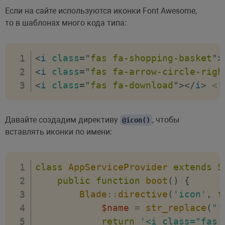
Если на сайте используются иконки Font Awesome,
то в шаблонах много кода типа:
<
i
class
=
"
fas fa-shopping-basket
"
>
<
i
class
=
"
fas fa-arrow-circle-righ
<
i
class
=
"
fas fa-download
"
>
</
i
>
<!
Давайте создадим директиву
, чтобы
@icon()
вставлять иконки по имени:
class
AppServiceProvider
extends
S
public
function
boot
(
)
{
Blade
::
directive
(
'icon'
,
f
$name
=
str_replace
(
"'
return
'<i class="fas 