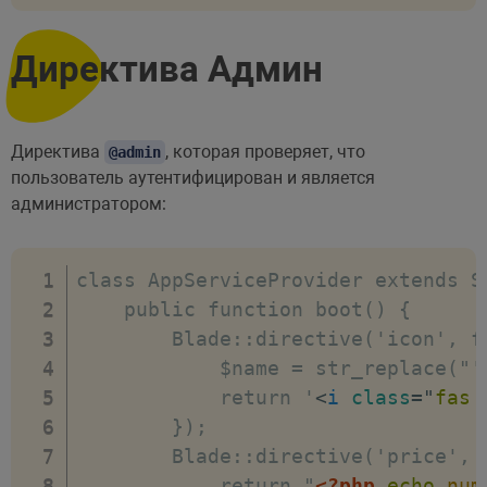
Директива Админ
Директива
, которая проверяет, что
@admin
пользователь аутентифицирован и является
администратором:
class AppServiceProvider extends Se
    public function boot() {

        Blade::directive('icon', fu
            $name = str_replace("'"
            return '
<
i
class
=
"
fas 
        });

        Blade::directive('price', 
            return "
<?php
echo
num