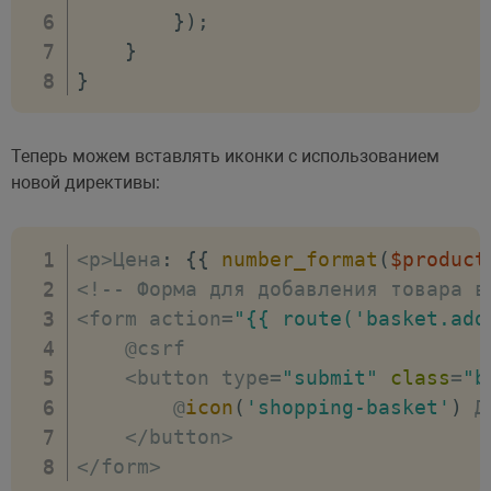
}
)
;
}
}
Теперь можем вставлять иконки с использованием
новой директивы:
<
p
>
Цена
:
{
{
number_format
(
$product
<
!
--
 Форма для добавления товара в
<
form action
=
"{{ route('basket.add
    @csrf

<
button type
=
"submit"
class
=
"b
        @
icon
(
'shopping-basket'
)
 Д
<
/
button
>
<
/
form
>