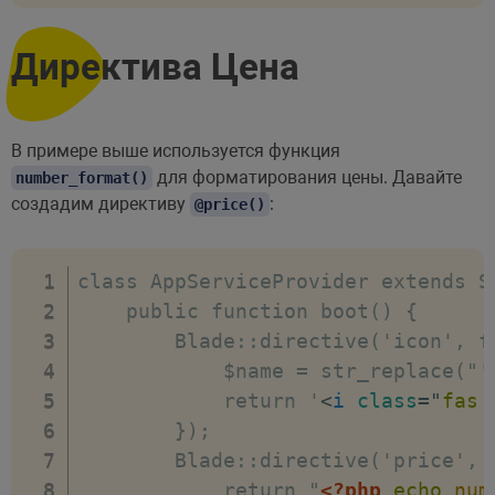
Директива Цена
В примере выше используется функция
для форматирования цены. Давайте
number_format()
создадим директиву
:
@price()
class AppServiceProvider extends Se
    public function boot() {

        Blade::directive('icon', fu
            $name = str_replace("'"
            return '
<
i
class
=
"
fas 
        });

        Blade::directive('price', 
            return "
<?php
echo
num