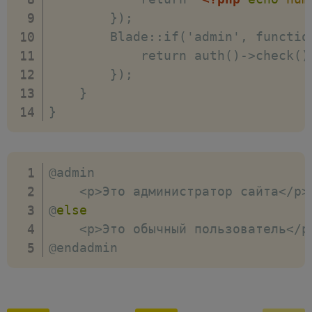
        });

        Blade::if('admin', function
            return auth()->check()
        });

    }

}
@admin

<
p
>
Это администратор сайта
<
/
p
>
@
else
<
p
>
Это обычный пользователь
<
/
p
@endadmin