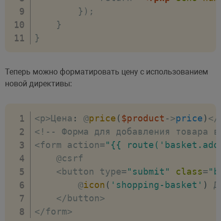
        });

    }

}
Теперь можно форматировать цену с использованием
новой директивы:
<
p
>
Цена
:
 @
price
(
$product
->
price
)
<
/
<
!
--
 Форма для добавления товара в
<
form action
=
"{{ route('basket.add
    @csrf

<
button type
=
"submit"
class
=
"b
        @
icon
(
'shopping-basket'
)
 Д
<
/
button
>
<
/
form
>