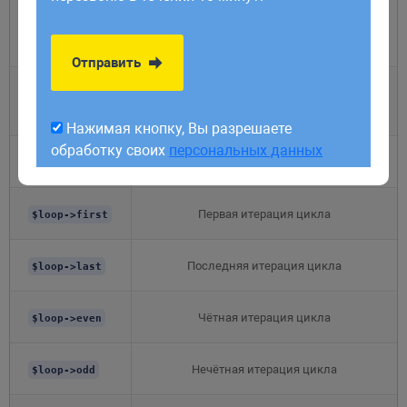
обработку своих
персональных данных
Номер текущей итерации цикла
$loop-
(начинается с 1)
>iteration
Отправить
Число оставшихся итераций цикла
$loop-
>remaining
Нажимая кнопку, Вы разрешаете
обработку своих
персональных данных
Общее число элементов массива
$loop->count
Первая итерация цикла
$loop->first
Последняя итерация цикла
$loop->last
Чётная итерация цикла
$loop->even
Нечётная итерация цикла
$loop->odd