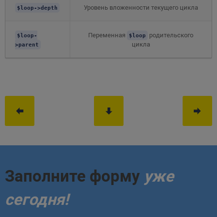
Уровень вложенности текущего цикла
$loop->depth
Переменная
родительского
$loop-
$loop
цикла
>parent
Заполните форму
уже
сегодня!